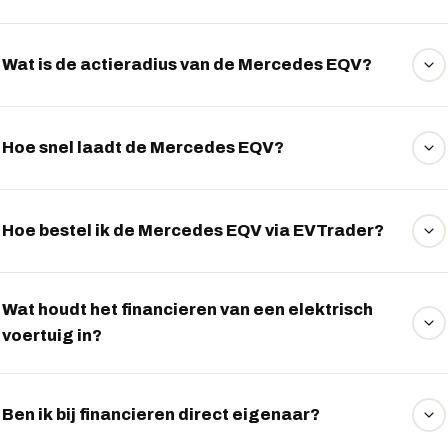
Wat is de actieradius van de Mercedes EQV?
De EQV haalt met de 90 kWh accu tot ongeveer 363 km
WLTP-actieradius.
Hoe snel laadt de Mercedes EQV?
De EQV laadt met maximaal circa 110 kW gelijkstroom,
waarmee 10 tot 80 procent in ongeveer 45 minuten
Hoe bestel ik de Mercedes EQV via EVTrader?
geladen is.
EVTrader regelt de EQV via operational lease, private
lease of koop. Vraag uw voorstel aan via WhatsApp.
Wat houdt het financieren van een elektrisch
voertuig in?
Bij financieren koopt u het voertuig en betaalt u het
aankoopbedrag in vaste maandtermijnen af. U bent direct
Ben ik bij financieren direct eigenaar?
eigenaar en mag het voertuig vrij gebruiken en later