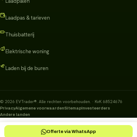
Laadpalen
Laadpas & tarieven
Thuisbatterij
Elektrische woning
Laden bij de buren
©
2026
EVTrader®
.
Alle rechten voorbehouden.
· KvK 68524676
Privacy
Algemene voorwaarden
Sitemap
Investeerders
Andere landen
Offerte via WhatsApp