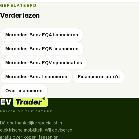
verkopen.
Ja, anders dan bij lease bent u bij financieren vanaf de
GERELATEERD
aankoop eigenaar van het elektrische voertuig.
Verder lezen
Mercedes-Benz EQA financieren
Mercedes-Benz EQB financieren
Mercedes-Benz EQV specificaties
Mercedes-Benz financieren
Financieren auto's
Over financieren
®
Trader
EV
DRIVEN BY THE FUTURE
Dé onafhankelijke specialist in
elektrische mobiliteit. Wij adviseren
gratis over kopen, leasen en