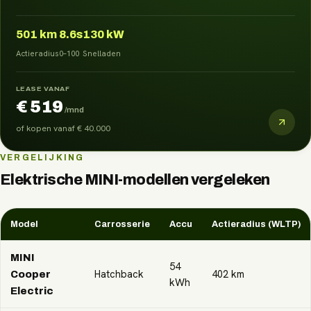
501
km
8.6s
130 kW
Actieradius
0–100
Snelladen
LEASE VANAF
€ 519
/mnd
of kopen vanaf
€ 40.000
VERGELIJKING
Elektrische
MINI
-modellen vergeleken
Model
Carrosserie
Accu
Actieradius (WLTP)
MINI
54
Hatchback
402
km
Cooper
kWh
Electric