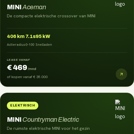
MINI
Aceman
De compacte elektrische crossover van MINI
406
km
7.1s
95 kW
Actieradius
0–100
Snelladen
LEASE VANAF
€ 469
/mnd
of kopen vanaf
€ 35.000
ELEKTRISCH
MINI
Countryman Electric
De ruimste elektrische MINI voor het gezin