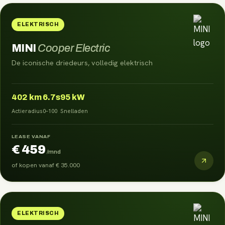
ELEKTRISCH
MINI
Cooper Electric
De iconische driedeurs, volledig elektrisch
402
km
6.7s
95 kW
Actieradius
0–100
Snelladen
LEASE VANAF
€ 459
/mnd
of kopen vanaf
€ 35.000
ELEKTRISCH