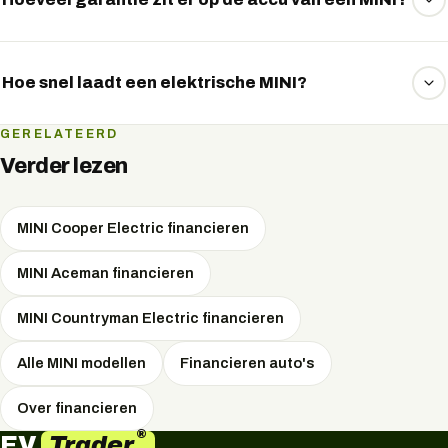
MINI geeft doorgaans 8 jaar of 160.000 km garantie op
het accupakket, met behoud van minimaal 70% capaciteit.
Hoe snel laadt een elektrische MINI?
De snelste MINI-modellen laden aan een snellader met
GERELATEERD
pieken tot 130 kW DC, goed om onderweg in korte tijd
Verder lezen
een groot deel bij te laden. Thuis of op het werk laadt u
met wisselstroom.
MINI Cooper Electric financieren
MINI Aceman financieren
MINI Countryman Electric financieren
Alle MINI modellen
Financieren auto's
Over financieren
®
Trader
EV