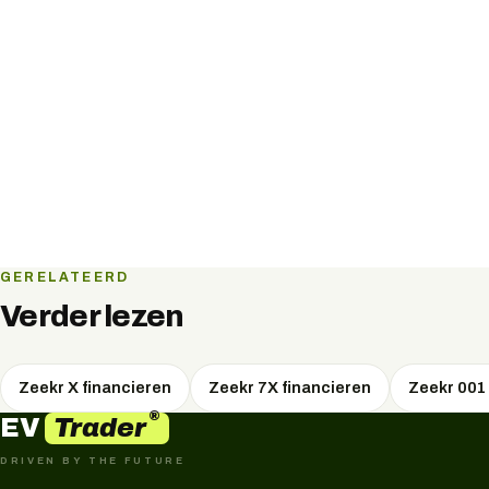
GERELATEERD
Verder lezen
Zeekr X financieren
Zeekr 7X financieren
Zeekr 001 
®
Trader
EV
DRIVEN BY THE FUTURE