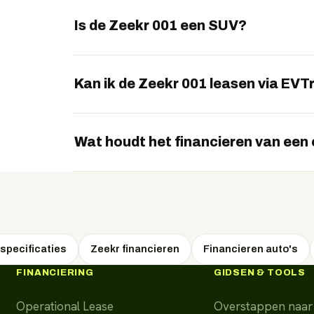
De Performance AWD-uitvoering levert ruim 5
100 km/u.
Is de Zeekr 001 een SUV?
Nee, de Zeekr 001 is een shooting brake: een
achterzijde.
Kan ik de Zeekr 001 leasen via EVT
Ja, EVTrader regelt de 001 via operational le
WhatsApp.
Wat houdt het financieren van een 
Bij financieren koopt u het voertuig en beta
af. U bent direct eigenaar en mag het voertui
specificaties
Zeekr financieren
Financieren auto's
FINANCIERING
GIDSEN & TOOLS
Operational Lease
Overstappen naar 