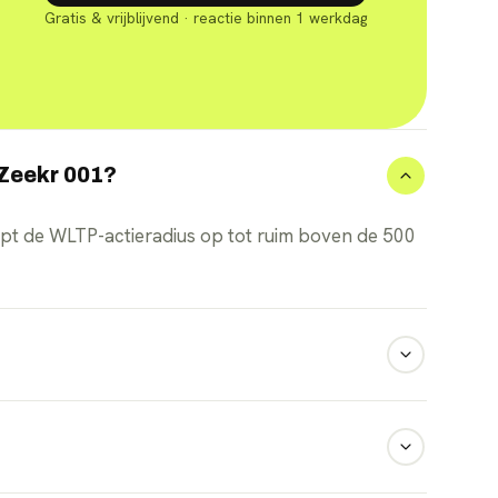
Gratis & vrijblijvend · reactie binnen 1 werkdag
 Zeekr 001?
opt de WLTP-actieradius op tot ruim boven de 500
ale omstandigheden in enkele minuten van 10