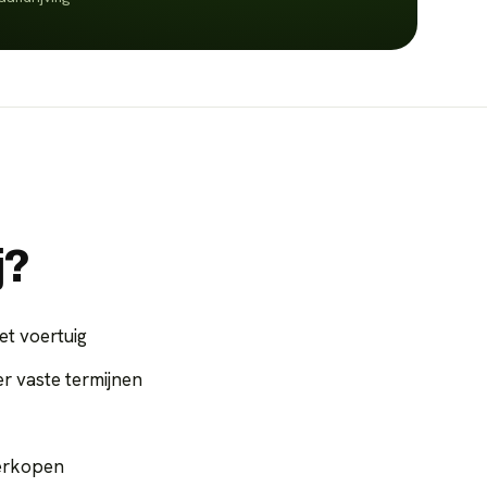
j?
et voertuig
 vaste termijnen
verkopen