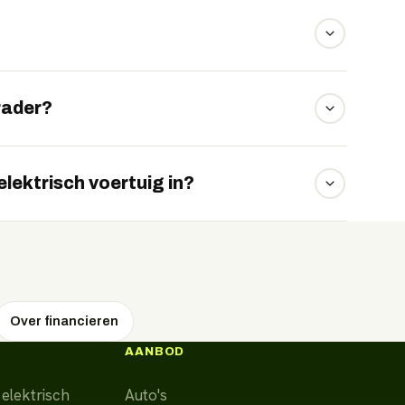
00 pk en sprint in minder dan vier seconden naar
 lage, sportieve carrosserie met een ruime
rader?
ase, private lease of koop. Vraag uw voorstel via
elektrisch voertuig in?
alt u het aankoopbedrag in vaste maandtermijnen
g vrij gebruiken en later verkopen.
Over financieren
AANBOD
elektrisch
Auto's