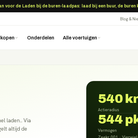
 voor de Laden bij de buren-laadpas: laad bij een buur, de buren
Blog & N
rkopen
Onderdelen
Alle voertuigen
540 k
Actieradius
544 p
l laden.. Via
lt altijd de
Vermogen
Zeekr 001 · Vierwiel