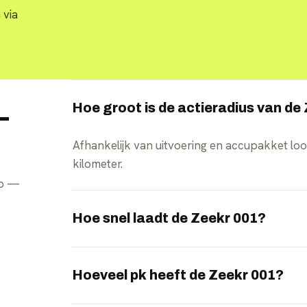
 via
Hoe groot is de actieradius van de
—
Afhankelijk van uitvoering en accupakket lo
kilometer.
pp —
Hoe snel laadt de Zeekr 001?
Dankzij 900V-techniek kan de 001 onder ide
naar 80 procent laden.
Hoeveel pk heeft de Zeekr 001?