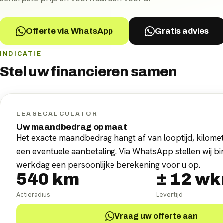
Offerte via WhatsApp
Gratis advies
INDICATIE
Stel uw
financieren
samen
LEASECALCULATOR
Uw maandbedrag op maat
Het exacte maandbedrag hangt af van looptijd, kilomet
een eventuele aanbetaling. Via WhatsApp stellen wij b
werkdag een persoonlijke berekening voor u op.
540
km
±
12
wk
Actieradius
Levertijd
Vraag uw offerte aan