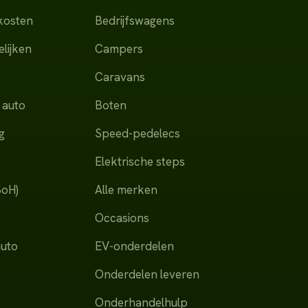
dkosten
Bedrijfswagens
lijken
Campers
Caravans
 auto
Boten
g
Speed-pedelecs
Elektrische steps
SoH)
Alle merken
Occasions
auto
EV-onderdelen
Onderdelen leveren
Onderhandelhulp