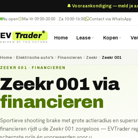
🔔 Vooraankondiging — meld je aan
Nu open
Ma–Vr 09:00–20:00 · Za 10:00–16:00
Contact via WhatsApp
®
Trader
EV
Home
Lease
Kopen
Ve
DRIVEN BY THE FUTURE
Home
Elektrische auto's
Financieren
Zeekr
Zeekr 001
ZEEKR 001 · FINANCIEREN
Zeekr 001
via
financieren
Sportieve shooting brake met grote actieradius en supersne
financieren rijdt u de Zeekr 001 zorgeloos — EVTrader rege
scherpste prijs én voorwaarden voor u.