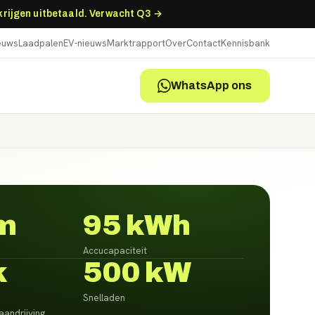
 krijgen uitbetaald. Verwacht Q3 →
ieuws
Laadpalen
EV-nieuws
Marktrapport
Over
Contact
Kennisbank
WhatsApp ons
m
95 kWh
Accucapaciteit
k
500 kW
Snelladen
aandrijving