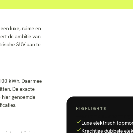
een luxe, ruime en
ert de ambitie van
rische SUV aan te
 100 kWh. Daarmee
itten. De exacte
e hier genoemde
icaties.
HIGHLIGHTS
Waarom de
Jeep Wago
Luxe elektrisch topmo
Krachtige dubbele elek