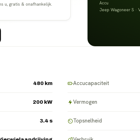
Accu
u, gratis & onafhankelijk.
Jeep Wagoneer S · Vi
Accucapaciteit
480 km
Vermogen
200 kW
Topsnelheid
3.4 s
Verbruik
Vierwielaandrijving