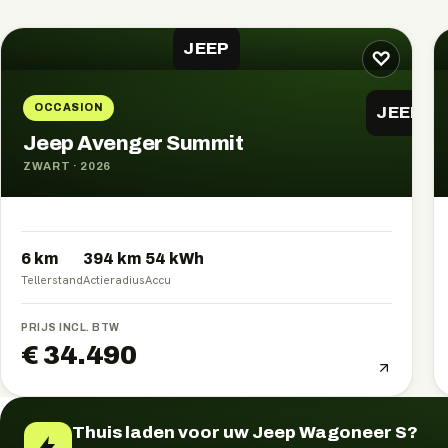
JEEP
♡
OCCASION
JEEP
Jeep Avenger Summit
ZWART
·
2026
6 km
394
km
54
kWh
Tellerstand
Actieradius
Accu
PRIJS INCL. BTW
€ 34.490
Thuis laden voor uw Jeep Wagoneer S?