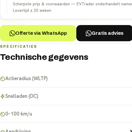
Scherpste prijs & voorwaarden — EVTrader onderhandelt namens 
Levertijd ±
20
weken
Offerte via WhatsApp
Gratis advies
SPECIFICATIES
Technische gegevens
Actieradius (WLTP)
Snelladen (DC)
0–100 km/u
Aandrijving