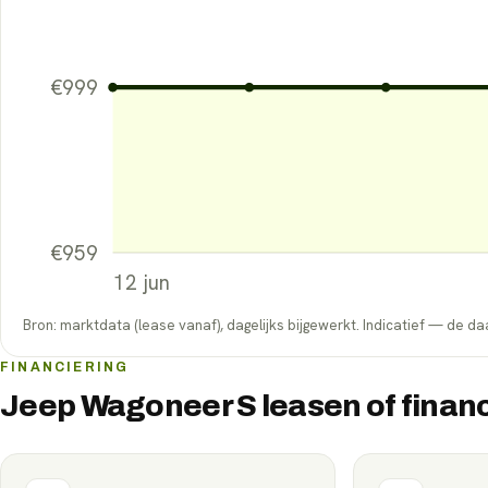
€
999
€
959
12 jun
Bron: marktdata (lease vanaf), dagelijks bijgewerkt. Indicatief — de daa
FINANCIERING
Jeep Wagoneer S leasen of finan