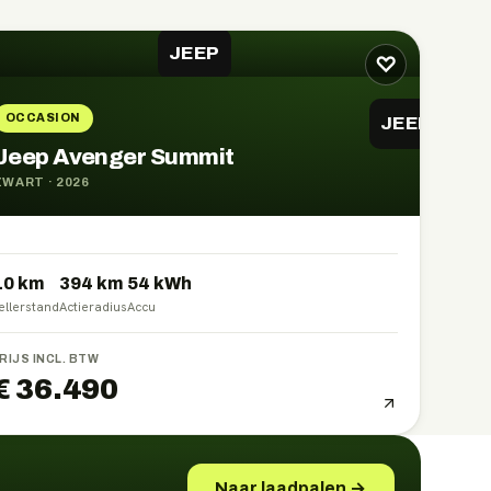
JEEP
♡
OCCASION
JEEP
Jeep Avenger Summit
ZWART
·
2026
10 km
394
km
54
kWh
ellerstand
Actieradius
Accu
RIJS INCL. BTW
€ 36.490
Naar laadpalen →