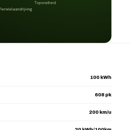
Topsnelheid
erwielaandrijving
100 kWh
608 pk
200 km/u
20 kWh/100km