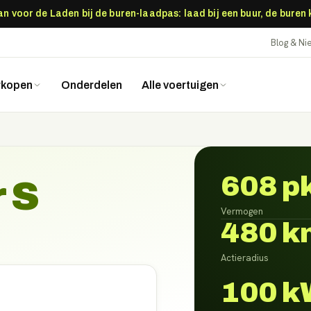
 voor de Laden bij de buren-laadpas: laad bij een buur, de buren
Blog & N
rkopen
Onderdelen
Alle voertuigen
608 p
 S
Vermogen
480 k
Actieradius
100 k