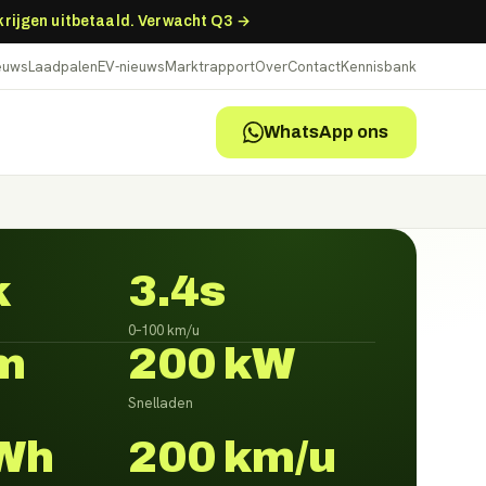
 krijgen uitbetaald. Verwacht Q3 →
ieuws
Laadpalen
EV-nieuws
Marktrapport
Over
Contact
Kennisbank
WhatsApp ons
k
3.4s
0–100 km/u
m
200 kW
Snelladen
Wh
200 km/u