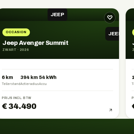
JEEP
♡
OCCASION
JEEP
Jeep Avenger Summit
ZWART
·
2026
6 km
394
km
54
kWh
Tellerstand
Actieradius
Accu
T
PRIJS INCL. BTW
P
€ 34.490