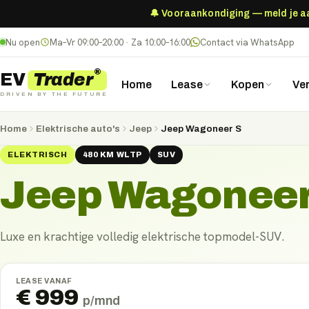
🔔 Vooraankondiging — meld je aan
Nu open
Ma–Vr 09:00–20:00 · Za 10:00–16:00
Contact via WhatsApp
®
Trader
EV
Home
Lease
Kopen
Ve
DRIVEN BY THE FUTURE
Home
Elektrische auto's
Jeep
Jeep Wagoneer S
ELEKTRISCH
480
KM
WLTP
SUV
Jeep Wagoneer
Luxe en krachtige volledig elektrische topmodel-SUV.
LEASE VANAF
€
999
p/mnd