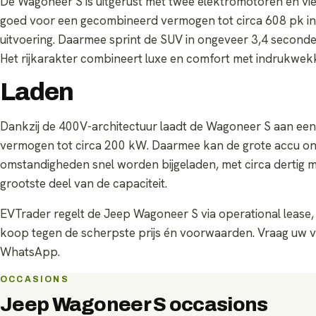
De Wagoneer S is uitgerust met twee elektromotoren en vier
goed voor een gecombineerd vermogen tot circa 608 pk in
uitvoering. Daarmee sprint de SUV in ongeveer 3,4 second
Het rijkarakter combineert luxe en comfort met indrukwek
Laden
Dankzij de 400V-architectuur laadt de Wagoneer S aan een
vermogen tot circa 200 kW. Daarmee kan de grote accu on
omstandigheden snel worden bijgeladen, met circa dertig 
grootste deel van de capaciteit.
EVTrader regelt de Jeep Wagoneer S via operational lease, 
koop tegen de scherpste prijs én voorwaarden. Vraag uw v
WhatsApp.
OCCASIONS
Jeep Wagoneer S
occasions