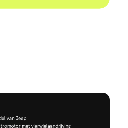
neer S
?
del van Jeep
tromotor met vierwielaandrijving