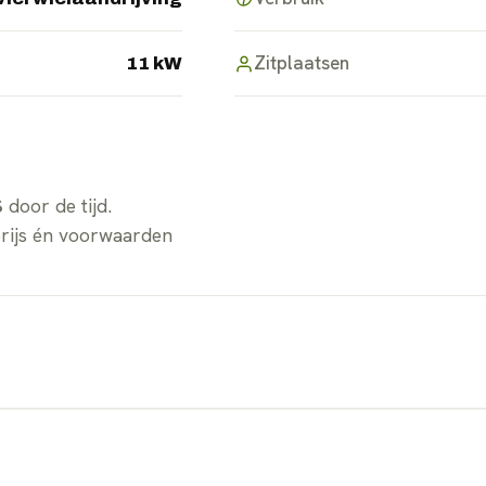
Zitplaatsen
11 kW
S
door de tijd.
prijs én voorwaarden