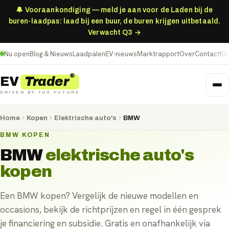
🔔 Vooraankondiging — meld je aan voor de Laden bij de
buren-laadpas: laad bij een buur, de buren krijgen uitbetaald.
Verwacht Q3 →
Nu open
Blog & Nieuws
Laadpalen
EV-nieuws
Marktrapport
Over
Contact
Ke
®
Trader
EV
DRIVEN BY THE FUTURE
Home
Kopen
Elektrische auto's
BMW
BMW KOPEN
BMW
elektrische auto's
kopen
Een BMW kopen? Vergelijk de nieuwe modellen en
occasions, bekijk de richtprijzen en regel in één gesprek
je financiering en subsidie. Gratis en onafhankelijk via