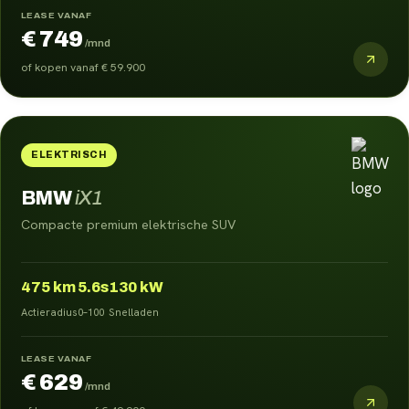
LEASE VANAF
€ 749
/mnd
of kopen vanaf
€ 59.900
ELEKTRISCH
BMW
iX1
Compacte premium elektrische SUV
475
km
5.6s
130 kW
Actieradius
0–100
Snelladen
LEASE VANAF
€ 629
/mnd