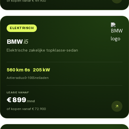
of kopen vanaf
€ 49.900
ELEKTRISCH
BMW
i5
Elektrische zakelijke topklasse-sedan
560
km
6s
205 kW
Actieradius
0–100
Snelladen
LEASE VANAF
€ 899
/mnd
of kopen vanaf
€ 72.900