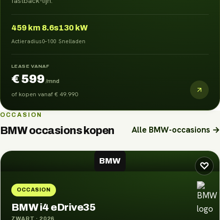
fastback-lijn.
459
km
8.6s
130 kW
Actieradius
0–100
Snelladen
LEASE VANAF
€ 599
/mnd
of kopen vanaf
€ 49.990
OCCASION
Alle
BMW
-occasions →
BMW
occasions kopen
BMW
♡
OCCASION
BMW i4 eDrive35
ZWART
·
2026