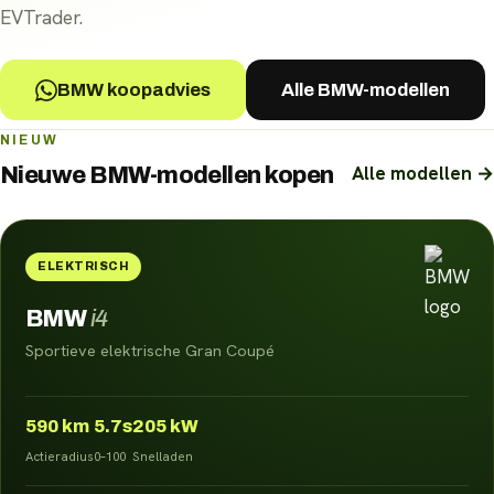
EVTrader.
BMW koopadvies
Alle BMW-modellen
NIEUW
Alle modellen →
Nieuwe
BMW
-modellen kopen
ELEKTRISCH
BMW
i4
Sportieve elektrische Gran Coupé
590
km
5.7s
205 kW
Actieradius
0–100
Snelladen