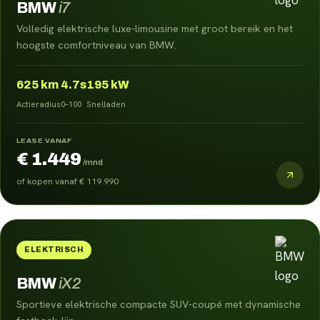
BMW
i7
Volledig elektrische luxe-limousine met groot bereik en het
hoogste comfortniveau van BMW.
625
km
4.7s
195 kW
Actieradius
0–100
Snelladen
LEASE VANAF
€ 1.449
/mnd
of kopen vanaf
€ 119.990
ELEKTRISCH
BMW
iX2
Sportieve elektrische compacte SUV-coupé met dynamische