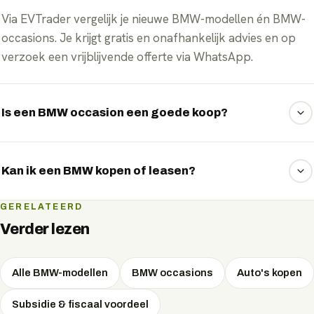
Via EVTrader vergelijk je nieuwe BMW-modellen én BMW-
occasions. Je krijgt gratis en onafhankelijk advies en op
verzoek een vrijblijvende offerte via WhatsApp.
Is een BMW occasion een goede koop?
BMW elektrische occasions kunnen scherp geprijsd zijn.
Let op de batterijgezondheid (SoH) en het laadgedrag —
Kan ik een BMW kopen of leasen?
wij helpen je een goed gekeurd exemplaar te kiezen.
Beide. Je kunt een BMW kopen, financieren, private
GERELATEERD
leasen of zakelijk leasen. We rekenen de maandlasten en
Verder lezen
fiscale voordelen per vorm voor je uit.
Alle BMW-modellen
BMW occasions
Auto's kopen
Subsidie & fiscaal voordeel