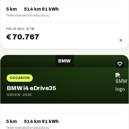
5 km
514
km
81
kWh
Tellerstand
Actieradius
Accu
PRIJS INCL. BTW
€ 70.767
BMW
♡
OCCASION
BMW i4 eDrive35
GROEN
·
2026
5 km
514
km
81
kWh
Tellerstand
Actieradius
Accu