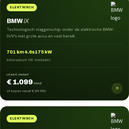
ELEKTRISCH
BMW
iX
Technologisch vlaggenschip onder de elektrische BMW-
SUV's met grote accu en veel bereik.
701
km
4.6s
175 kW
Actieradius
0–100
Snelladen
LEASE VANAF
€ 1.099
/mnd
of kopen vanaf
€ 89.990
ELEKTRISCH