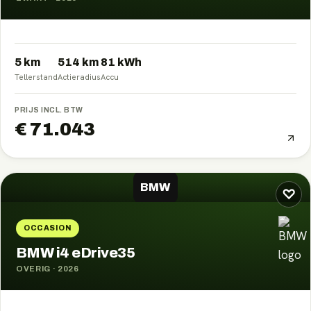
5 km
514
km
81
kWh
Tellerstand
Actieradius
Accu
PRIJS INCL. BTW
€ 71.043
BMW
♡
OCCASION
BMW i4 eDrive35
OVERIG
·
2026