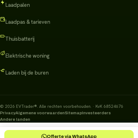
Laadpalen
Laadpas & tarieven
Thuisbatterij
Elektrische woning
Laden bij de buren
©
2026
EVTrader®
.
Alle rechten voorbehouden.
· KvK 68524676
Privacy
Algemene voorwaarden
Sitemap
Investeerders
Andere landen
Offerte via WhatsApp