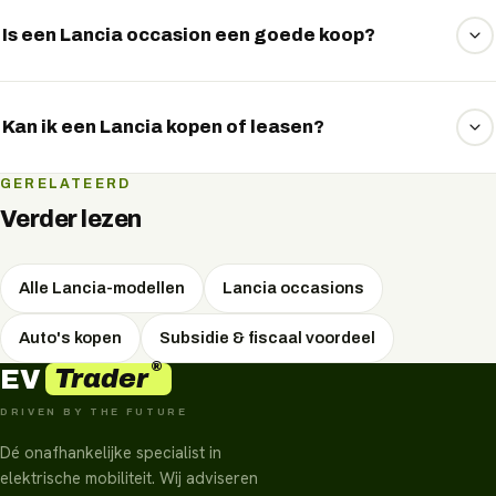
Is een Lancia occasion een goede koop?
Lancia elektrische occasions kunnen scherp geprijsd zijn.
Let op de batterijgezondheid (SoH) en het laadgedrag —
Kan ik een Lancia kopen of leasen?
wij helpen je een goed gekeurd exemplaar te kiezen.
Beide. Je kunt een Lancia kopen, financieren, private
GERELATEERD
leasen of zakelijk leasen. We rekenen de maandlasten en
Verder lezen
fiscale voordelen per vorm voor je uit.
Alle Lancia-modellen
Lancia occasions
Auto's kopen
Subsidie & fiscaal voordeel
®
Trader
EV
DRIVEN BY THE FUTURE
Dé onafhankelijke specialist in
elektrische mobiliteit. Wij adviseren