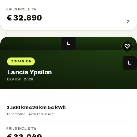
PRIJS INCL. BTW
€ 32.890
L
♡
OCCASION
L
Lancia Ypsilon
BLAUW
·
2026
3.500 km
426
km
54
kWh
Tellerstand
Actieradius
Accu
PRIJS INCL. BTW