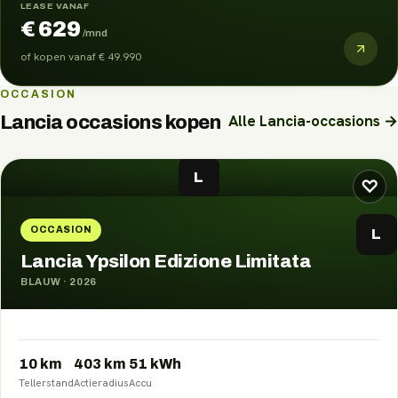
LEASE VANAF
€ 629
/mnd
of kopen vanaf
€ 49.990
OCCASION
Alle
Lancia
-occasions →
Lancia
occasions kopen
L
♡
OCCASION
L
Lancia Ypsilon Edizione Limitata
BLAUW
·
2026
10 km
403
km
51
kWh
Tellerstand
Actieradius
Accu