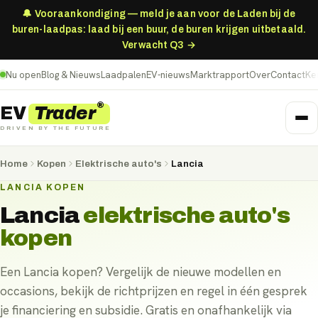
🔔 Vooraankondiging — meld je aan voor de Laden bij de
buren-laadpas: laad bij een buur, de buren krijgen uitbetaald.
Verwacht Q3 →
Nu open
Blog & Nieuws
Laadpalen
EV-nieuws
Marktrapport
Over
Contact
Ke
®
Trader
EV
DRIVEN BY THE FUTURE
Home
Kopen
Elektrische auto's
Lancia
LANCIA KOPEN
Lancia
elektrische auto's
kopen
Een Lancia kopen? Vergelijk de nieuwe modellen en
occasions, bekijk de richtprijzen en regel in één gesprek
je financiering en subsidie. Gratis en onafhankelijk via