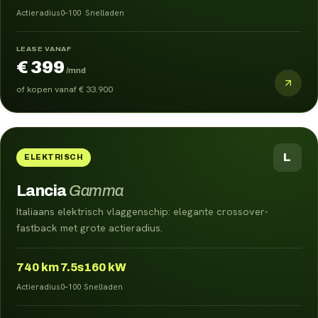
Actieradius
0–100
Snelladen
LEASE VANAF
€ 399
/mnd
of kopen vanaf
€ 33.900
L
ELEKTRISCH
Lancia
Gamma
Italiaans elektrisch vlaggenschip: elegante crossover-
fastback met grote actieradius.
740
km
7.5s
160 kW
Actieradius
0–100
Snelladen