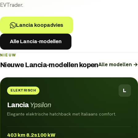
EVTrader.
Lancia koopadvies
Alle Lancia-modellen
NIEUW
Alle modellen →
Nieuwe
Lancia
-modellen kopen
L
ELEKTRISCH
Lancia
Ypsilon
Elegante elektrische hatchback met Italiaans comfort.
403
km
8.2s
100 kW