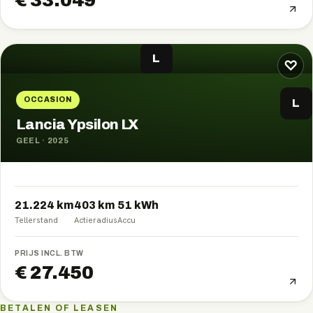
€ 33.049
L
♡
OCCASION
L
Lancia Ypsilon LX
GEEL
·
2025
21.224 km
403
km
51
kWh
Tellerstand
Actieradius
Accu
PRIJS INCL. BTW
€ 27.450
BETALEN OF LEASEN