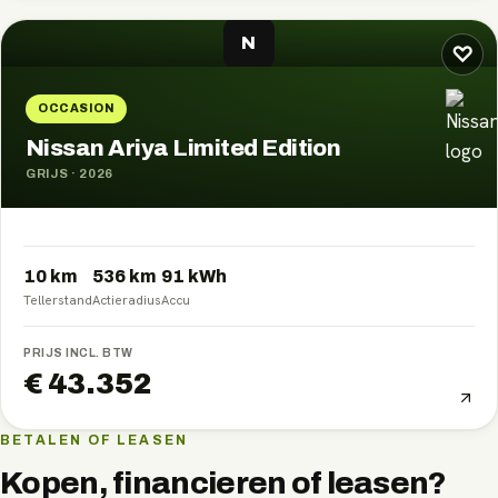
N
♡
OCCASION
Nissan Ariya Limited Edition
GRIJS
·
2026
10 km
536
km
91
kWh
Tellerstand
Actieradius
Accu
PRIJS INCL. BTW
€ 43.352
BETALEN OF LEASEN
Kopen, financieren of leasen?