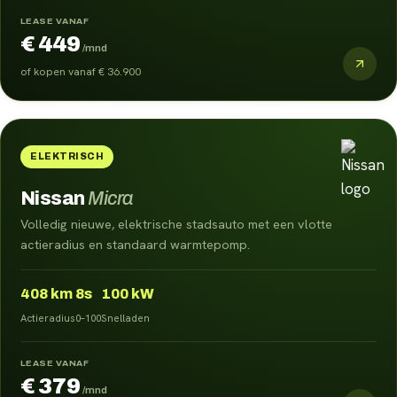
LEASE VANAF
€ 449
/mnd
of kopen vanaf
€ 36.900
ELEKTRISCH
Nissan
Micra
Volledig nieuwe, elektrische stadsauto met een vlotte
actieradius en standaard warmtepomp.
408
km
8s
100 kW
Actieradius
0–100
Snelladen
LEASE VANAF
€ 379
/mnd