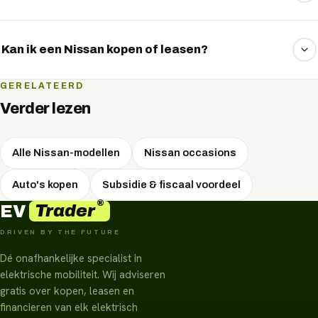
Nissan elektrische occasions kunnen scherp geprijsd zijn.
Let op de batterijgezondheid (SoH) en het laadgedrag —
Kan ik een Nissan kopen of leasen?
wij helpen je een goed gekeurd exemplaar te kiezen.
Beide. Je kunt een Nissan kopen, financieren, private
GERELATEERD
leasen of zakelijk leasen. We rekenen de maandlasten en
Verder lezen
fiscale voordelen per vorm voor je uit.
Alle Nissan-modellen
Nissan occasions
Auto's kopen
Subsidie & fiscaal voordeel
®
Trader
EV
DRIVEN BY THE FUTURE
Dé onafhankelijke specialist in
elektrische mobiliteit. Wij adviseren
gratis over kopen, leasen en
financieren van elk elektrisch