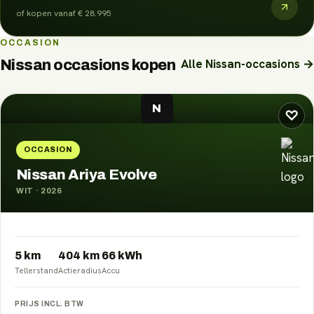
of kopen vanaf
€ 28.995
OCCASION
Alle
Nissan
-occasions →
Nissan
occasions kopen
N
♡
OCCASION
Nissan Ariya Evolve
WIT
·
2026
5 km
404
km
66
kWh
Tellerstand
Actieradius
Accu
PRIJS INCL. BTW