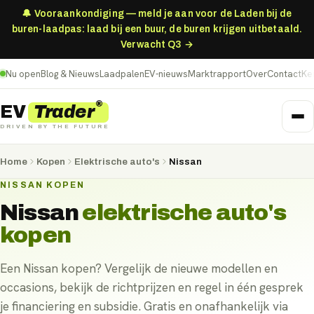
🔔 Vooraankondiging — meld je aan voor de Laden bij de
buren-laadpas: laad bij een buur, de buren krijgen uitbetaald.
Verwacht Q3 →
Nu open
Blog & Nieuws
Laadpalen
EV-nieuws
Marktrapport
Over
Contact
Ke
®
Trader
EV
DRIVEN BY THE FUTURE
Home
Kopen
Elektrische auto's
Nissan
NISSAN KOPEN
Nissan
elektrische auto's
kopen
Een Nissan kopen? Vergelijk de nieuwe modellen en
occasions, bekijk de richtprijzen en regel in één gesprek
je financiering en subsidie. Gratis en onafhankelijk via