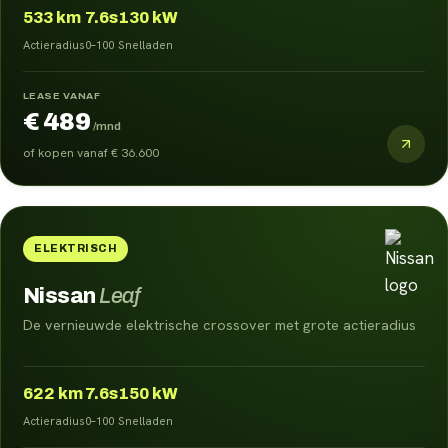
533
km
7.6s
130 kW
Actieradius
0–100
Snelladen
LEASE VANAF
€ 489
/mnd
of kopen vanaf
€ 36.600
ELEKTRISCH
Nissan
Leaf
De vernieuwde elektrische crossover met grote actieradius
622
km
7.6s
150 kW
Actieradius
0–100
Snelladen