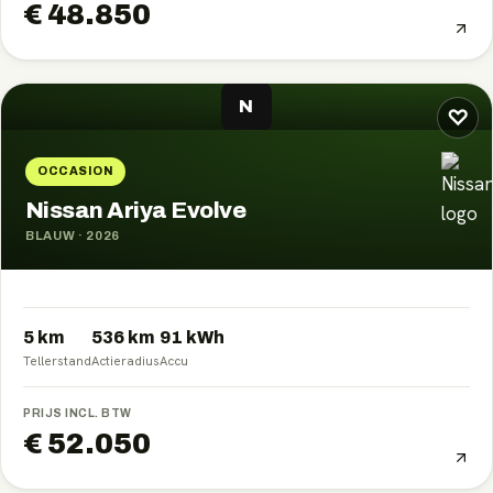
€ 48.850
N
♡
OCCASION
Nissan Ariya Evolve
BLAUW
·
2026
5 km
536
km
91
kWh
Tellerstand
Actieradius
Accu
PRIJS INCL. BTW
€ 52.050