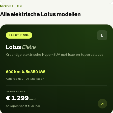
MODELLEN
Alle elektrische
Lotus
modellen
L
ELEKTRISCH
Lotus
Eletre
Krachtige elektrische Hyper-SUV met luxe en topprestaties
600
km
4.5s
350 kW
Actieradius
0–100
Snelladen
LEASE VANAF
€ 1.299
/mnd
of kopen vanaf
€ 95.995