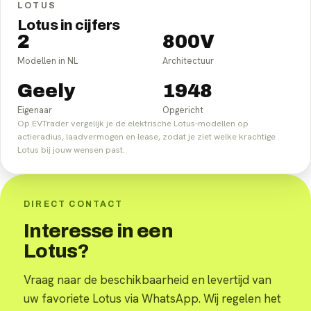
LOTUS
Lotus in cijfers
2
800V
Modellen in NL
Architectuur
Geely
1948
Eigenaar
Opgericht
Op EVTrader vergelijk je de elektrische Lotus-modellen op
actieradius, laadvermogen en lease, zodat je ziet welke krachtige
Lotus bij jouw wensen past.
DIRECT CONTACT
Interesse in een
Lotus?
Vraag naar de beschikbaarheid en levertijd van
uw favoriete Lotus via WhatsApp. Wij regelen het