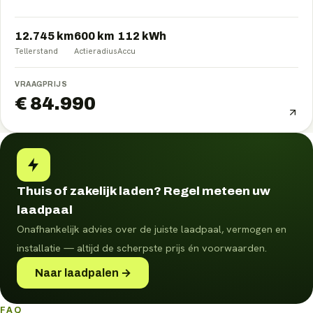
12.745 km
600
km
112
kWh
Tellerstand
Actieradius
Accu
VRAAGPRIJS
€ 84.990
Thuis of zakelijk laden? Regel meteen uw
laadpaal
Onafhankelijk advies over de juiste laadpaal, vermogen en
installatie — altijd de scherpste prijs én voorwaarden.
Naar laadpalen →
FAQ