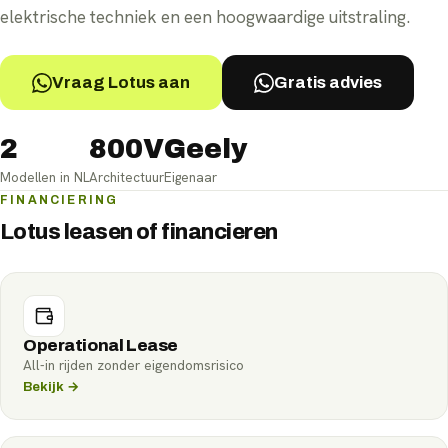
elektrische techniek en een hoogwaardige uitstraling.
Vraag Lotus aan
Gratis advies
2
800V
Geely
Modellen in NL
Architectuur
Eigenaar
FINANCIERING
Lotus leasen of financieren
Operational Lease
All-in rijden zonder eigendomsrisico
Bekijk →