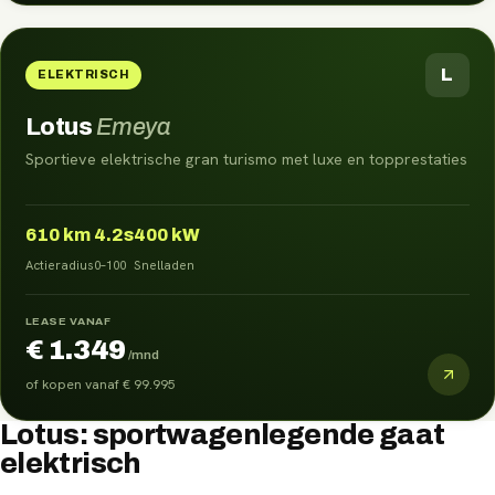
L
ELEKTRISCH
Lotus
Emeya
Sportieve elektrische gran turismo met luxe en topprestaties
610
km
4.2s
400 kW
Actieradius
0–100
Snelladen
LEASE VANAF
€ 1.349
/mnd
of kopen vanaf
€ 99.995
Lotus: sportwagenlegende gaat
elektrisch