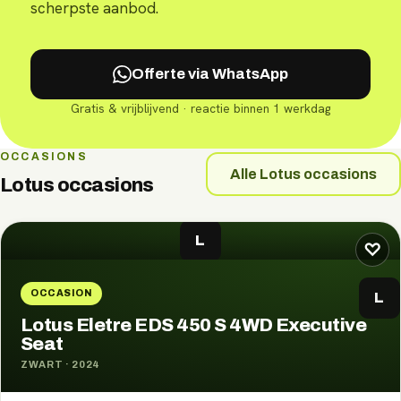
scherpste aanbod.
Offerte via WhatsApp
Gratis & vrijblijvend · reactie binnen 1 werkdag
OCCASIONS
Alle
Lotus
occasions
Lotus
occasions
L
♡
OCCASION
L
Lotus Eletre EDS 450 S 4WD Executive
Seat
ZWART
·
2024