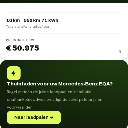
10 km
550
km
71
kWh
Tellerstand
Actieradius
Accu
PRIJS INCL. BTW
€ 50.975
Thuis laden voor uw Mercedes-Benz EQA?
Regel meteen de juiste laadpaal en installatie —
onafhankelijk advies en altijd de scherpste prijs én
voorwaarden.
Naar laadpalen →