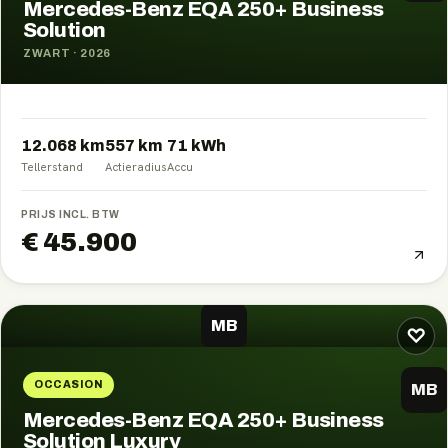
Mercedes-Benz EQA 250+ Business
Solution
ZWART
·
2026
12.068 km
557
km
71
kWh
Tellerstand
Actieradius
Accu
PRIJS INCL. BTW
€ 45.900
MB
♡
OCCASION
MB
Mercedes-Benz EQA 250+ Business
Solution Luxury