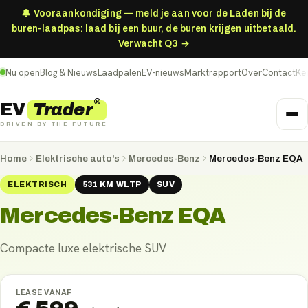
🔔 Vooraankondiging — meld je aan voor de Laden bij de
buren-laadpas: laad bij een buur, de buren krijgen uitbetaald.
Verwacht Q3 →
Nu open
Blog & Nieuws
Laadpalen
EV-nieuws
Marktrapport
Over
Contact
Ke
®
Trader
EV
DRIVEN BY THE FUTURE
Home
Elektrische auto's
Mercedes-Benz
Mercedes-Benz EQA
ELEKTRISCH
531
KM
WLTP
SUV
Mercedes-Benz EQA
Compacte luxe elektrische SUV
LEASE VANAF