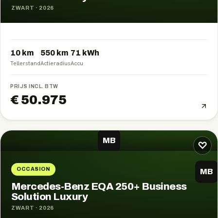
ZWART
·
2026
10 km
550
km
71
kWh
Tellerstand
Actieradius
Accu
PRIJS INCL. BTW
€ 50.975
MB
♡
OCCASION
MB
Mercedes-Benz EQA 250+ Business
Solution Luxury
ZWART
·
2026