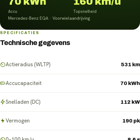
70 kWh
160 km/u
Accu
Topsnelheid
Mercedes-Benz EQA · Voorwielaandrijving
SPECIFICATIES
Technische gegevens
Actieradius (WLTP)
531 km
Accucapaciteit
70 kWh
Snelladen (DC)
112 kW
Vermogen
190 pk
0–100 km/u
8.6 s