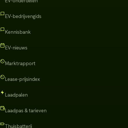
EV-onderdelen
EV-bedrijvengids
Kennisbank
EV-nieuws
Marktrapport
Lease-prijsindex
Laadpalen
Laadpas & tarieven
Thuisbatterij