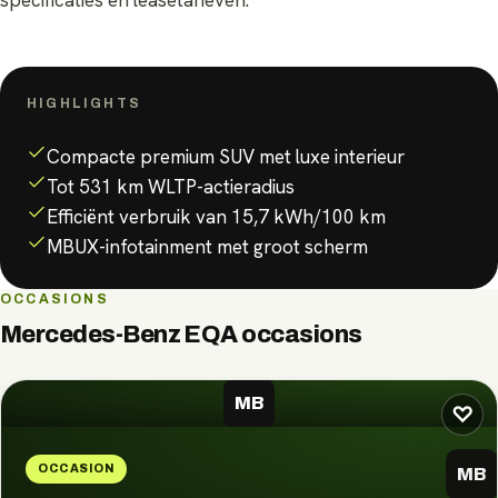
specificaties en leasetarieven.
HIGHLIGHTS
Waarom de
Mercedes-Benz EQA
?
Compacte premium SUV met luxe interieur
Tot 531 km WLTP-actieradius
Efficiënt verbruik van 15,7 kWh/100 km
MBUX-infotainment met groot scherm
OCCASIONS
Mercedes-Benz EQA
occasions
MB
♡
OCCASION
MB