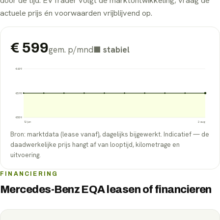
door de tijd. EVTrader volgt de marktontwikkeling; vraag de
actuele prijs én voorwaarden vrijblijvend op.
€
599
gem. p/mnd
■
stabiel
€
639
€
599
€
559
12 jun
2 aug
Bron: marktdata (lease vanaf), dagelijks bijgewerkt. Indicatief — de
daadwerkelijke prijs hangt af van looptijd, kilometrage en
uitvoering.
FINANCIERING
Mercedes-Benz EQA leasen of financieren