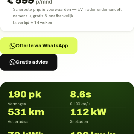
€
599
p/mnd
Scherpste prijs & voorwaarden — EVTrader onderhandelt
namens u, gratis & onafhankelijk.
Levertijd ±
14
weken
Offerte via WhatsApp
Gratis advies
190 pk
8.6s
Vermogen
0–100 km/u
531 km
112 kW
Actieradius
Snelladen