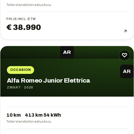
Tellerstand
Actieradius
Accu
PRIJS INCL. BTW
€ 38.990
AR
♡
OCCASION
AR
Alfa Romeo Junior Elettrica
ZWART
·
2026
10 km
413
km
54
kWh
Tellerstand
Actieradius
Accu