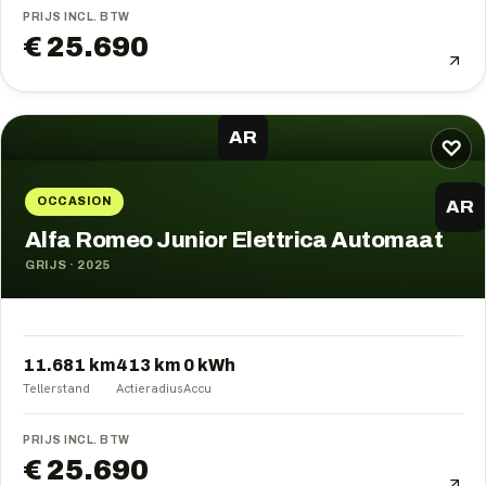
PRIJS INCL. BTW
€ 25.690
AR
♡
OCCASION
AR
Alfa Romeo Junior Elettrica Automaat
GRIJS
·
2025
11.681 km
413
km
0
kWh
Tellerstand
Actieradius
Accu
PRIJS INCL. BTW
€ 25.690