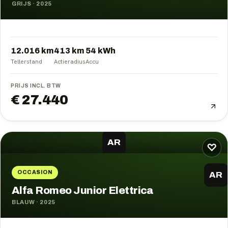
GRIJS
·
2025
12.016 km
413
km
54
kWh
Tellerstand
Actieradius
Accu
PRIJS INCL. BTW
€ 27.440
AR
♡
OCCASION
AR
Alfa Romeo Junior Elettrica
BLAUW
·
2025