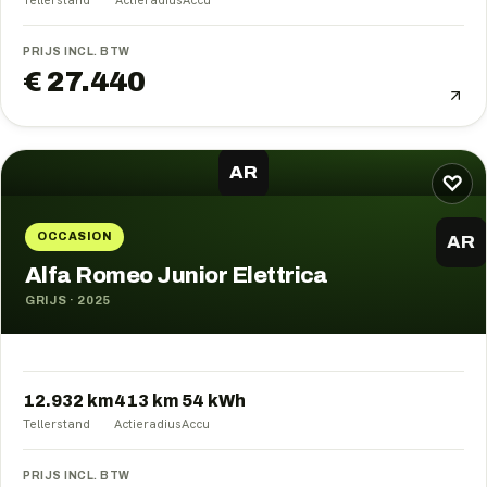
PRIJS INCL. BTW
€ 27.440
AR
♡
OCCASION
AR
Alfa Romeo Junior Elettrica
GRIJS
·
2025
12.932 km
413
km
54
kWh
Tellerstand
Actieradius
Accu
PRIJS INCL. BTW