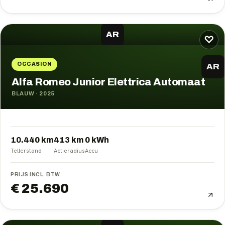
AR
♡
OCCASION
AR
Alfa Romeo Junior Elettrica Automaat
BLAUW
·
2025
10.440 km
413
km
0
kWh
Tellerstand
Actieradius
Accu
PRIJS INCL. BTW
€ 25.690