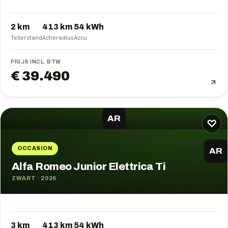
2 km
413
km
54
kWh
Tellerstand
Actieradius
Accu
PRIJS INCL. BTW
€ 39.490
AR
♡
OCCASION
AR
Alfa Romeo Junior Elettrica Ti
ZWART
·
2026
3 km
413
km
54
kWh