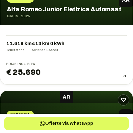
AR
Alfa Romeo Junior Elettrica Automaat
GRIJS
·
2025
11.618 km
413
km
0
kWh
Tellerstand
Actieradius
Accu
PRIJS INCL. BTW
€ 25.690
AR
♡
OCCASION
AR
Offerte via WhatsApp
Alfa Romeo Junior Elettrica Automaat
WIT
·
2025