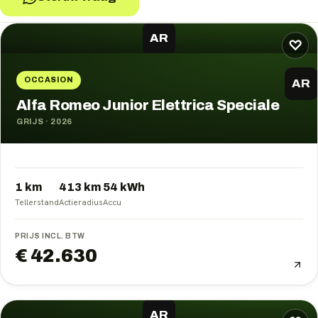
Alfa Romeo
occasions
AR
♡
OCCASION
AR
Alfa Romeo Junior Elettrica Speciale
GRIJS
·
2026
1 km
413
km
54
kWh
Tellerstand
Actieradius
Accu
PRIJS INCL. BTW
€ 42.630
AR