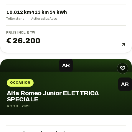
10.012 km
413
km
54
kWh
Tellerstand
Actieradius
Accu
PRIJS INCL. BTW
€ 26.200
AR
♡
OCCASION
AR
Alfa Romeo Junior ELETTRICA
SPECIALE
ROOD
·
2025