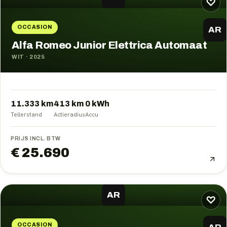
♡
OCCASION
AR
Alfa Romeo Junior Elettrica Automaat
WIT
·
2025
11.333 km
413
km
0
kWh
Tellerstand
Actieradius
Accu
PRIJS INCL. BTW
€ 25.690
AR
♡
OCCASION