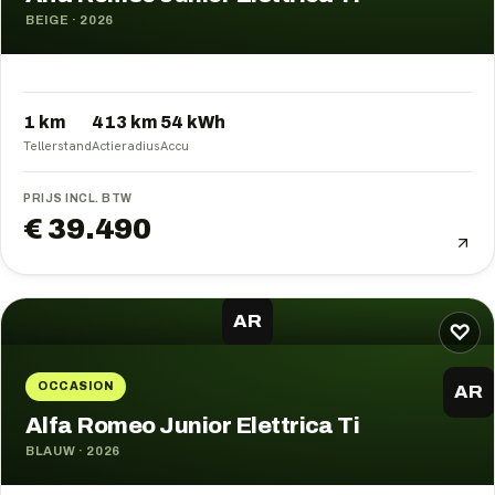
BEIGE
·
2026
1 km
413
km
54
kWh
Tellerstand
Actieradius
Accu
PRIJS INCL. BTW
€ 39.490
AR
♡
OCCASION
AR
Alfa Romeo Junior Elettrica Ti
BLAUW
·
2026