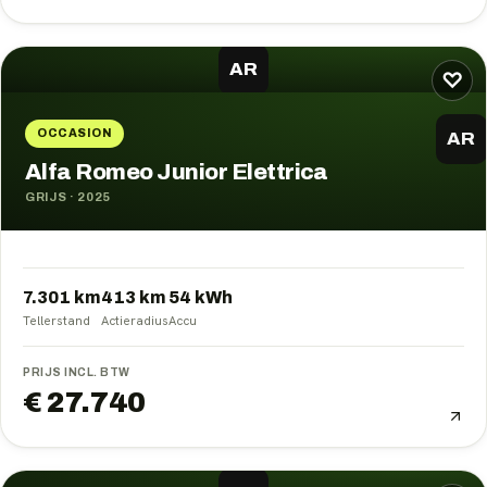
AR
♡
OCCASION
AR
Alfa Romeo Junior Elettrica
GRIJS
·
2025
7.301 km
413
km
54
kWh
Tellerstand
Actieradius
Accu
PRIJS INCL. BTW
€ 27.740