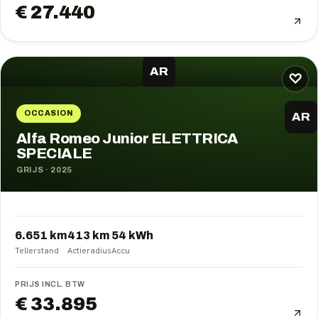
€ 27.440
AR
♡
OCCASION
AR
Alfa Romeo Junior ELETTRICA
SPECIALE
GRIJS
·
2025
6.651 km
413
km
54
kWh
Tellerstand
Actieradius
Accu
PRIJS INCL. BTW
€ 33.895