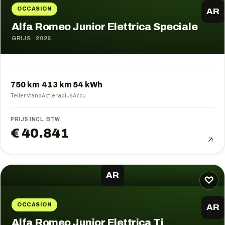
OCCASION
AR
Alfa Romeo Junior Elettrica Speciale
GRIJS
·
2026
750 km
413
km
54
kWh
Tellerstand
Actieradius
Accu
PRIJS INCL. BTW
€ 40.841
AR
♡
OCCASION
AR
Alfa Romeo Junior Elettrica Ti