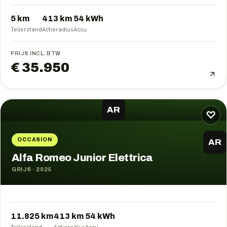
5 km
413
km
54
kWh
Tellerstand
Actieradius
Accu
PRIJS INCL. BTW
€ 35.950
AR
♡
OCCASION
AR
Alfa Romeo Junior Elettrica
GRIJS
·
2025
11.825 km
413
km
54
kWh
Tellerstand
Actieradius
Accu