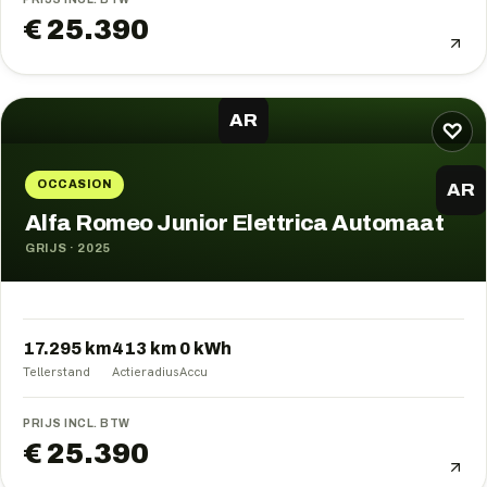
€ 25.390
AR
♡
OCCASION
AR
Alfa Romeo Junior Elettrica Automaat
GRIJS
·
2025
17.295 km
413
km
0
kWh
Tellerstand
Actieradius
Accu
PRIJS INCL. BTW
€ 25.390