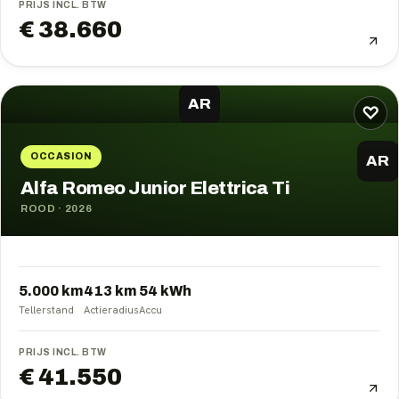
PRIJS INCL. BTW
€ 38.660
AR
♡
OCCASION
AR
Alfa Romeo Junior Elettrica Ti
ROOD
·
2026
5.000 km
413
km
54
kWh
Tellerstand
Actieradius
Accu
PRIJS INCL. BTW
€ 41.550