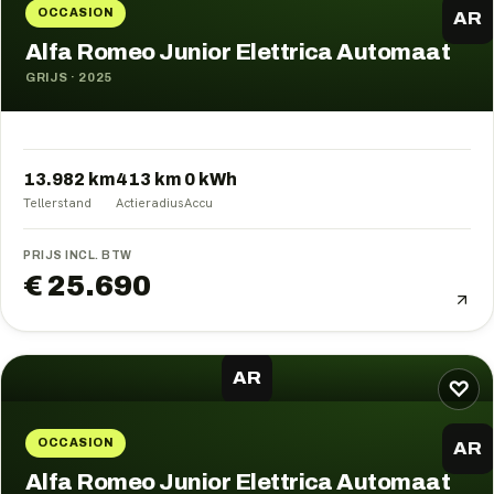
OCCASION
AR
Alfa Romeo Junior Elettrica Automaat
GRIJS
·
2025
13.982 km
413
km
0
kWh
Tellerstand
Actieradius
Accu
PRIJS INCL. BTW
€ 25.690
AR
♡
OCCASION
AR
Alfa Romeo Junior Elettrica Automaat