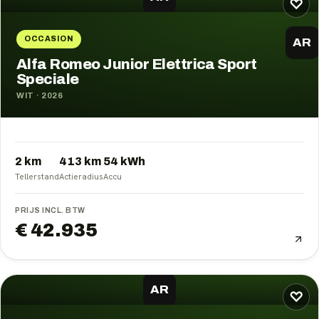
♡
OCCASION
AR
Alfa Romeo Junior Elettrica Sport
Speciale
WIT
·
2026
2 km
413
km
54
kWh
Tellerstand
Actieradius
Accu
PRIJS INCL. BTW
€ 42.935
AR
♡