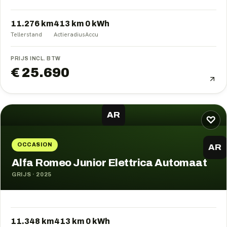
11.276 km
413
km
0
kWh
Tellerstand
Actieradius
Accu
PRIJS INCL. BTW
€ 25.690
AR
♡
OCCASION
AR
Alfa Romeo Junior Elettrica Automaat
GRIJS
·
2025
11.348 km
413
km
0
kWh