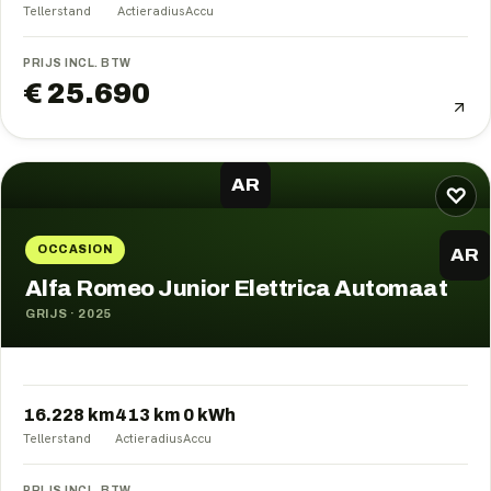
Tellerstand
Actieradius
Accu
PRIJS INCL. BTW
€ 25.690
AR
♡
OCCASION
AR
Alfa Romeo Junior Elettrica Automaat
GRIJS
·
2025
16.228 km
413
km
0
kWh
Tellerstand
Actieradius
Accu
PRIJS INCL. BTW