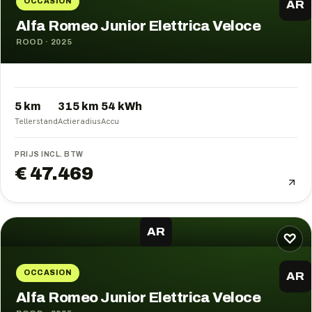
OCCASION
AR
Alfa Romeo Junior Elettrica Veloce
ROOD
·
2025
5 km
315
km
54
kWh
Tellerstand
Actieradius
Accu
PRIJS INCL. BTW
€ 47.469
AR
♡
OCCASION
AR
Alfa Romeo Junior Elettrica Veloce