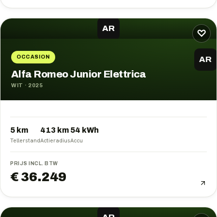
AR
♡
OCCASION
AR
Alfa Romeo Junior Elettrica
WIT
·
2025
5 km
413
km
54
kWh
Tellerstand
Actieradius
Accu
PRIJS INCL. BTW
€ 36.249