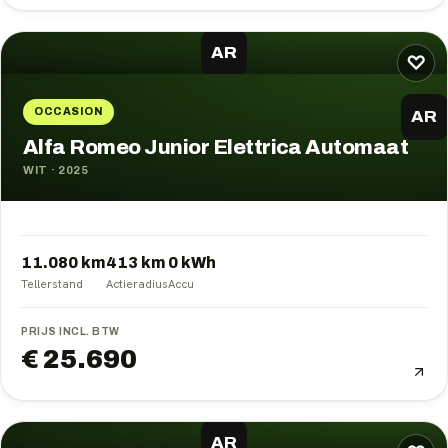
AR
♡
OCCASION
AR
Alfa Romeo Junior Elettrica Automaat
WIT
·
2025
11.080 km
413
km
0
kWh
Tellerstand
Actieradius
Accu
PRIJS INCL. BTW
€ 25.690
AR