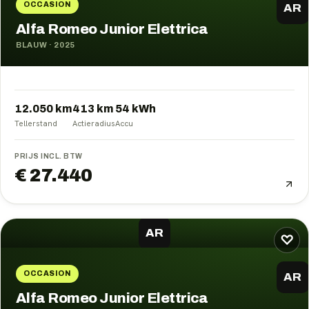
OCCASION
AR
Alfa Romeo Junior Elettrica
BLAUW
·
2025
12.050 km
413
km
54
kWh
Tellerstand
Actieradius
Accu
PRIJS INCL. BTW
€ 27.440
AR
♡
OCCASION
AR
Alfa Romeo Junior Elettrica