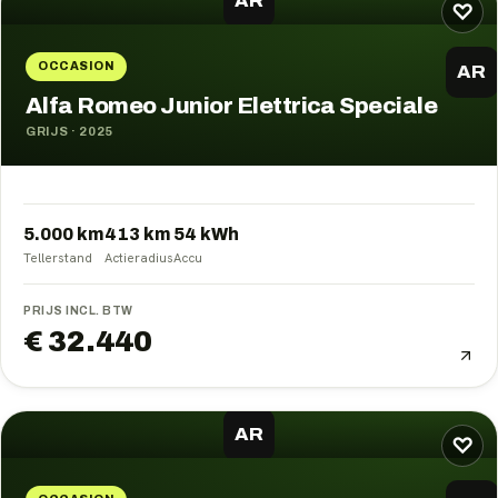
AR
♡
OCCASION
AR
Alfa Romeo Junior Elettrica Speciale
GRIJS
·
2025
5.000 km
413
km
54
kWh
Tellerstand
Actieradius
Accu
PRIJS INCL. BTW
€ 32.440
AR
♡