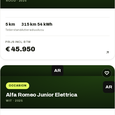
ROOD
·
2025
5 km
315
km
54
kWh
Tellerstand
Actieradius
Accu
PRIJS INCL. BTW
€ 45.950
AR
♡
OCCASION
AR
Alfa Romeo Junior Elettrica
WIT
·
2025