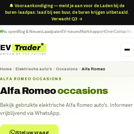
🔔 Vooraankondiging — meld je aan voor de Laden bij de
buren-laadpas: laad bij een buur, de buren krijgen uitbetaald.
Verwacht Q3 →
Nu open
Blog & Nieuws
Laadpalen
EV-nieuws
Marktrapport
Over
Contact
Ke
®
Trader
EV
DRIVEN BY THE FUTURE
Home
Elektrische auto's
Occasions
Alfa Romeo
ALFA ROMEO OCCASIONS
Alfa Romeo
occasions
Bekijk gebruikte elektrische Alfa Romeo auto's. Informeer
vrijblijvend via WhatsApp.
Stel uw vraag