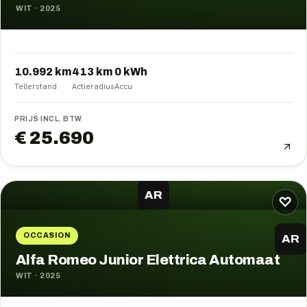
WIT
·
2025
10.992 km
413
km
0
kWh
Tellerstand
Actieradius
Accu
PRIJS INCL. BTW
€ 25.690
AR
♡
OCCASION
AR
Alfa Romeo Junior Elettrica Automaat
WIT
·
2025