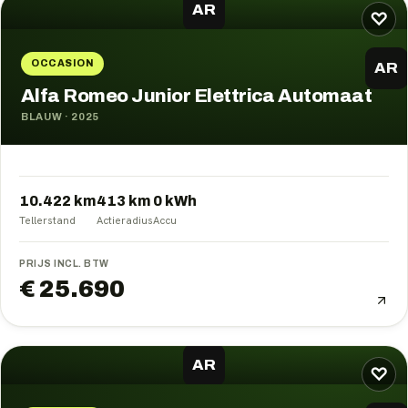
AR
♡
OCCASION
AR
Alfa Romeo Junior Elettrica Automaat
BLAUW
·
2025
10.422 km
413
km
0
kWh
Tellerstand
Actieradius
Accu
PRIJS INCL. BTW
€ 25.690
AR
♡