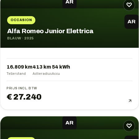
AR
♡
OCCASION
AR
Alfa Romeo Junior Elettrica
BLAUW
·
2025
16.809 km
413
km
54
kWh
Tellerstand
Actieradius
Accu
PRIJS INCL. BTW
€ 27.240
AR
♡