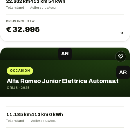
22.602 km
413
km
54
kWh
Tellerstand
Actieradius
Accu
PRIJS INCL. BTW
€ 32.995
AR
♡
OCCASION
AR
Alfa Romeo Junior Elettrica Automaat
GRIJS
·
2025
11.185 km
413
km
0
kWh
Tellerstand
Actieradius
Accu