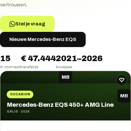
vertrouwen.
Stel je vraag
Nieuwe Mercedes-Benz EQS
15
€ 47.444
2021–2026
in voorraad
vanafprijs
bouwjaar
Mercedes-Benz EQS
occasions
MB
♡
OCCASION
MB
Mercedes-Benz EQS 450+ AMG Line
GRIJS
·
2026