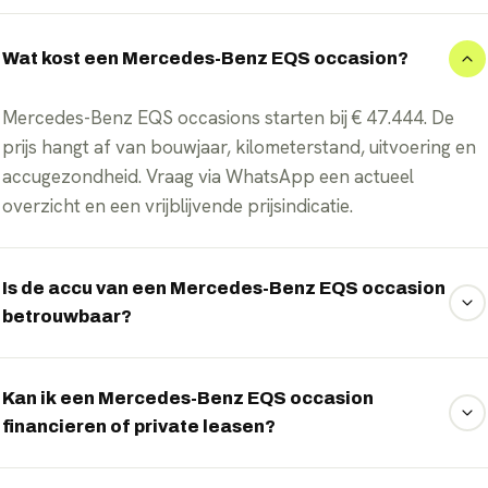
Wat kost een Mercedes-Benz EQS occasion?
Mercedes-Benz EQS occasions starten bij € 47.444. De
prijs hangt af van bouwjaar, kilometerstand, uitvoering en
accugezondheid. Vraag via WhatsApp een actueel
overzicht en een vrijblijvende prijsindicatie.
Is de accu van een Mercedes-Benz EQS occasion
betrouwbaar?
Ja, mits goed gekeurd. Wij controleren de accuconditie
(State of Health) van elke elektrische occasion; de WLTP-
Kan ik een Mercedes-Benz EQS occasion
financieren of private leasen?
actieradius van dit model loopt op tot 770 km. Zo weet je
vooraf wat de resterende capaciteit en actieradius zijn.
Ja. De meeste elektrische occasions kun je financieren of