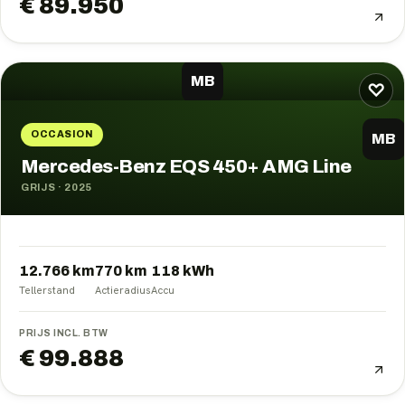
€ 89.950
MB
♡
OCCASION
MB
Mercedes-Benz EQS 450+ AMG Line
GRIJS
·
2025
12.766 km
770
km
118
kWh
Tellerstand
Actieradius
Accu
PRIJS INCL. BTW
€ 99.888