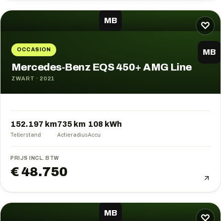
MB
♡
OCCASION
MB
Mercedes-Benz EQS 450+ AMG Line
ZWART
·
2021
152.197 km
735
km
108
kWh
Tellerstand
Actieradius
Accu
PRIJS INCL. BTW
€ 48.750
MB
♡