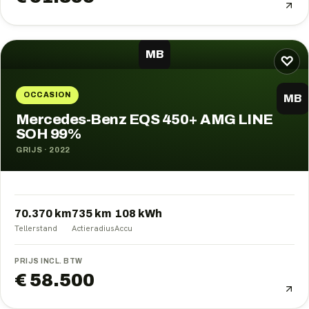
MB
♡
OCCASION
MB
Mercedes-Benz EQS 450+ AMG LINE
SOH 99%
GRIJS
·
2022
70.370 km
735
km
108
kWh
Tellerstand
Actieradius
Accu
PRIJS INCL. BTW
€ 58.500