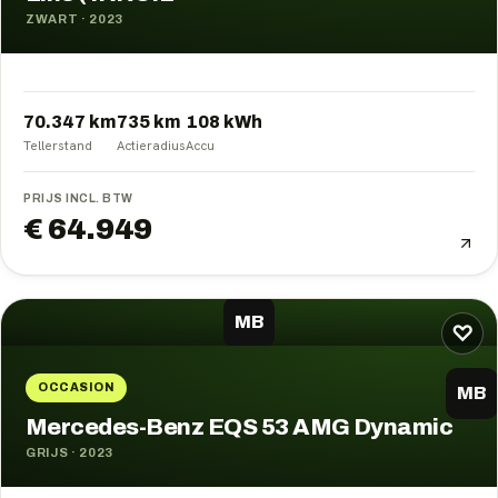
ZWART
·
2023
70.347 km
735
km
108
kWh
Tellerstand
Actieradius
Accu
PRIJS INCL. BTW
€ 64.949
MB
♡
OCCASION
MB
Mercedes-Benz EQS 53 AMG Dynamic
GRIJS
·
2023