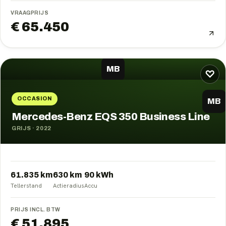
VRAAGPRIJS
€ 65.450
MB
♡
OCCASION
MB
Mercedes-Benz EQS 350 Business Line
GRIJS
·
2022
61.835 km
630
km
90
kWh
Tellerstand
Actieradius
Accu
PRIJS INCL. BTW
€ 51.895