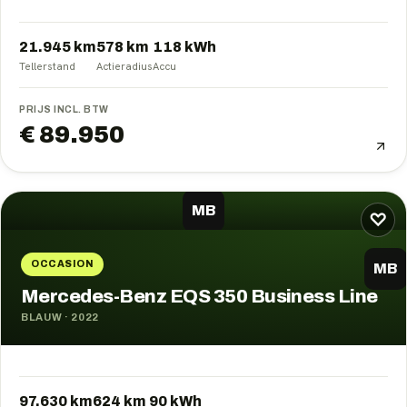
21.945 km
578
km
118
kWh
Tellerstand
Actieradius
Accu
PRIJS INCL. BTW
€ 89.950
MB
♡
OCCASION
MB
Mercedes-Benz EQS 350 Business Line
BLAUW
·
2022
97.630 km
624
km
90
kWh