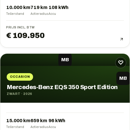
10.000 km
719
km
108
kWh
Tellerstand
Actieradius
Accu
PRIJS INCL. BTW
€ 109.950
MB
♡
OCCASION
MB
Mercedes-Benz EQS 350 Sport Edition
ZWART
·
2026
15.000 km
659
km
96
kWh
Tellerstand
Actieradius
Accu