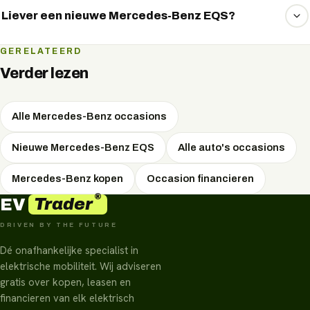
via private lease rijden. We vergelijken vrijblijvend de
Liever een nieuwe Mercedes-Benz EQS?
maandlasten — vraag het via WhatsApp.
Dat kan ook. Bekijk de nieuwe Mercedes-Benz EQS met de
GERELATEERD
actuele specificaties en lease- en koopopties op de
Verder lezen
modelpagina.
Alle Mercedes-Benz occasions
Nieuwe Mercedes-Benz EQS
Alle auto's occasions
Mercedes-Benz kopen
Occasion financieren
®
Trader
EV
DRIVEN BY THE FUTURE
Dé onafhankelijke specialist in
elektrische mobiliteit. Wij adviseren
gratis over kopen, leasen en
financieren van elk elektrisch