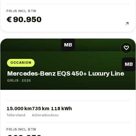
PRIJS INCL. BTW
€ 90.950
MB
♡
OCCASION
MB
Mercedes-Benz EQS 450+ Luxury Line
GRIJS
·
2025
15.000 km
735
km
118
kWh
Tellerstand
Actieradius
Accu
PRIJS INCL. BTW