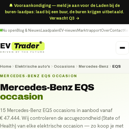
🔔 Vooraankondiging — meld je aan voor de Laden bij de
buren-laadpas: laad bij een buur, de buren krijgen uitbetaald.
Verwacht Q3 →
Nu open
Blog & Nieuws
Laadpalen
EV-nieuws
Marktrapport
Over
Contact
Ke
®
Trader
EV
DRIVEN BY THE FUTURE
Home
Elektrische auto's
Occasions
Mercedes-Benz
EQS
MERCEDES-BENZ EQS OCCASION
Mercedes-Benz EQS
occasion
15 Mercedes-Benz EQS occasions in aanbod vanaf
€ 47.444. Wij controleren de accugezondheid (State of
Health) van elke elektrische occasion — zo koop je met