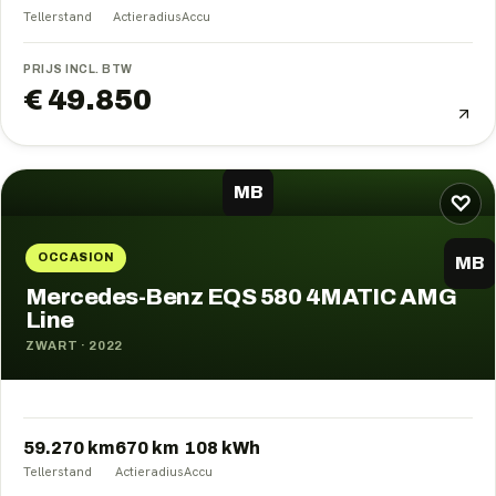
Tellerstand
Actieradius
Accu
PRIJS INCL. BTW
€ 49.850
MB
♡
OCCASION
MB
Mercedes-Benz EQS 580 4MATIC AMG
Line
ZWART
·
2022
59.270 km
670
km
108
kWh
Tellerstand
Actieradius
Accu