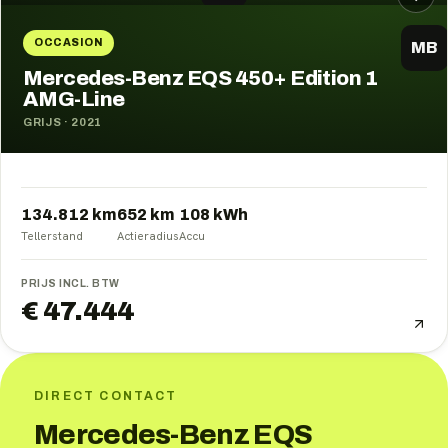
OCCASION
MB
Mercedes-Benz EQS 450+ Edition 1
AMG-Line
GRIJS
·
2021
134.812 km
652
km
108
kWh
Tellerstand
Actieradius
Accu
PRIJS INCL. BTW
€ 47.444
DIRECT CONTACT
Mercedes-Benz EQS