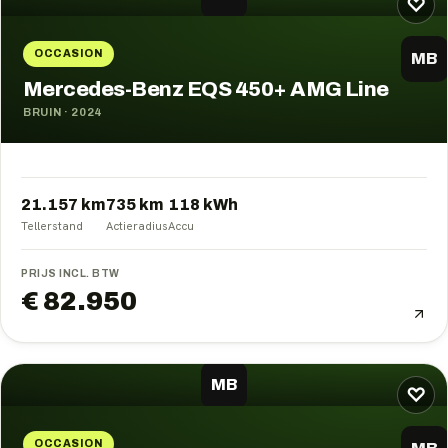
♡
OCCASION
MB
Mercedes-Benz EQS 450+ AMG Line
BRUIN
·
2024
21.157 km
735
km
118
kWh
Tellerstand
Actieradius
Accu
PRIJS INCL. BTW
€ 82.950
MB
♡
OCCASION