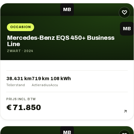
MB
♡
OCCASION
MB
Mercedes-Benz EQS 450+ Business
Line
ZWART
·
2024
38.431 km
719
km
108
kWh
Tellerstand
Actieradius
Accu
PRIJS INCL. BTW
€ 71.850
MB