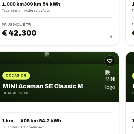
1.000 km
309
km
54
kWh
Tellerstand
Actieradius
Accu
T
PRIJS INCL. BTW
P
€ 42.300
♡
OCCASION
MINI Aceman SE Classic M
BLAUW
·
2026
1 km
405
km
54.2
kWh
Tellerstand
Actieradius
Accu
T