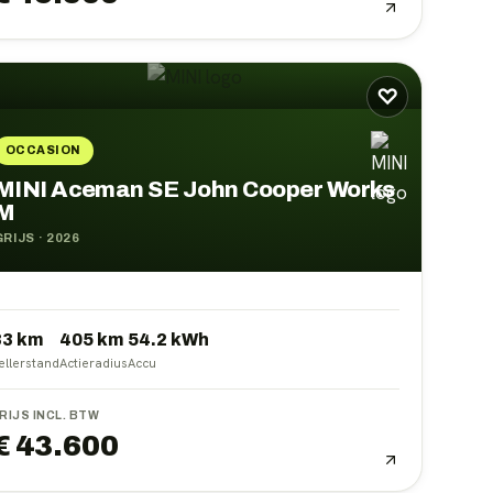
♡
OCCASION
MINI Aceman SE John Cooper Works
M
GRIJS
·
2026
83 km
405
km
54.2
kWh
ellerstand
Actieradius
Accu
RIJS INCL. BTW
€ 43.600