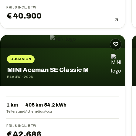
PRIJS INCL. BTW
€ 40.900
♡
OCCASION
MINI Aceman SE Classic M
BLAUW
·
2026
1 km
405
km
54.2
kWh
Tellerstand
Actieradius
Accu
PRIJS INCL. BTW
€ 42.686