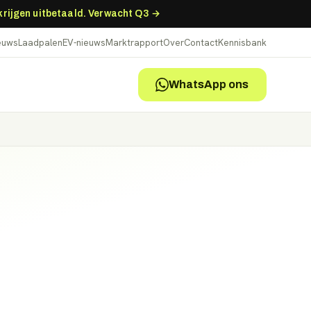
 krijgen uitbetaald. Verwacht Q3 →
ieuws
Laadpalen
EV-nieuws
Marktrapport
Over
Contact
Kennisbank
WhatsApp ons