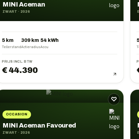
MINI Aceman
ZWART
·
2026
5 km
309
km
54
kWh
Tellerstand
Actieradius
Accu
T
PRIJS INCL. BTW
P
€ 44.390
♡
OCCASION
MINI Aceman Favoured
ZWART
·
2026