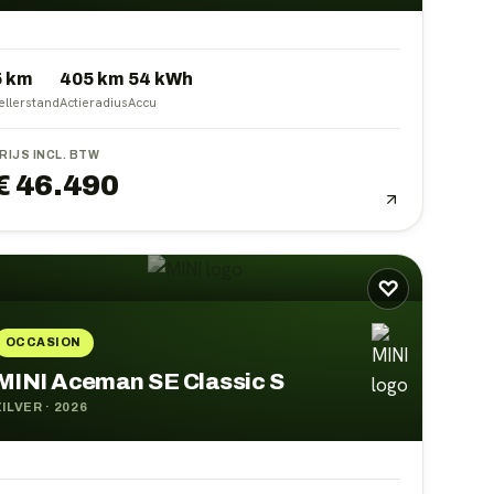
5 km
405
km
54
kWh
ellerstand
Actieradius
Accu
RIJS INCL. BTW
€ 46.490
♡
OCCASION
MINI Aceman SE Classic S
ZILVER
·
2026