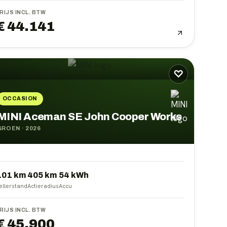
RIJS INCL. BTW
€ 44.141
♡
OCCASION
MINI Aceman SE John Cooper Works
GROEN
·
2026
101 km
405
km
54
kWh
ellerstand
Actieradius
Accu
RIJS INCL. BTW
€ 45.900