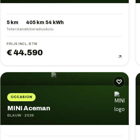
5 km
405
km
54
kWh
Tellerstand
Actieradius
Accu
PRIJS INCL. BTW
€ 44.590
♡
OCCASION
MINI Aceman
BLAUW
·
2026