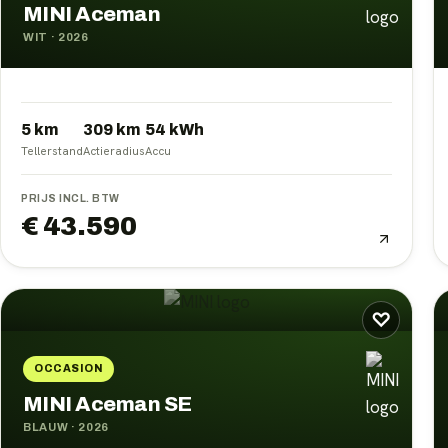
MINI Aceman
WIT
·
2026
5 km
309
km
54
kWh
Tellerstand
Actieradius
Accu
PRIJS INCL. BTW
€ 43.590
♡
OCCASION
MINI Aceman SE
BLAUW
·
2026