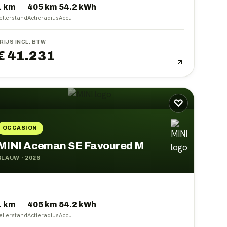
1 km
405
km
54.2
kWh
ellerstand
Actieradius
Accu
RIJS INCL. BTW
€ 41.231
♡
OCCASION
MINI Aceman SE Favoured M
BLAUW
·
2026
1 km
405
km
54.2
kWh
ellerstand
Actieradius
Accu