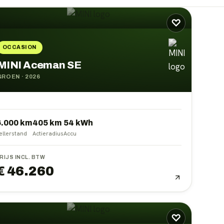
♡
OCCASION
MINI Aceman SE
GROEN
·
2026
6.000 km
405
km
54
kWh
ellerstand
Actieradius
Accu
RIJS INCL. BTW
€ 46.260
♡