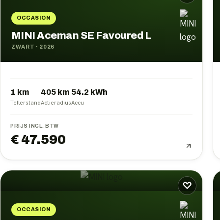
OCCASION
MINI Aceman SE Favoured L
ZWART
·
2026
1 km
405
km
54.2
kWh
Tellerstand
Actieradius
Accu
PRIJS INCL. BTW
€ 47.590
♡
OCCASION