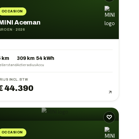
OCCASION
MINI Aceman
GROEN
·
2026
5 km
309
km
54
kWh
ellerstand
Actieradius
Accu
RIJS INCL. BTW
€ 44.390
♡
OCCASION