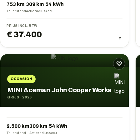
753 km
309
km
54
kWh
Tellerstand
Actieradius
Accu
PRIJS INCL. BTW
€ 37.400
♡
OCCASION
MINI Aceman John Cooper Works
GRIJS
·
2026
2.500 km
309
km
54
kWh
Tellerstand
Actieradius
Accu