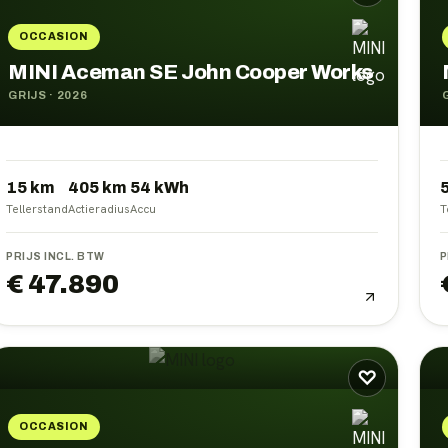
OCCASION
MINI Aceman SE John Cooper Works
GRIJS
·
2026
15 km
405
km
54
kWh
Tellerstand
Actieradius
Accu
T
PRIJS INCL. BTW
P
€ 47.890
♡
OCCASION