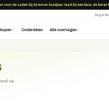
 voor de Laden bij de buren-laadpas: laad bij een buur, de buren
Blog & N
rkopen
Onderdelen
Alle voertuigen
s
vend via