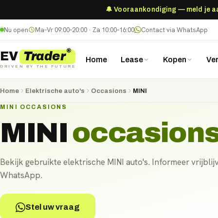
🔔 Vooraankondiging — meld je aan
Nu open
Ma–Vr 09:00–20:00 · Za 10:00–16:00
Contact via WhatsApp
®
Trader
EV
Home
Lease
Kopen
Ve
DRIVEN BY THE FUTURE
Home
Elektrische auto's
Occasions
MINI
MINI OCCASIONS
MINI
occasion
Bekijk gebruikte elektrische MINI auto's. Informeer vrijblij
WhatsApp.
Stel uw vraag