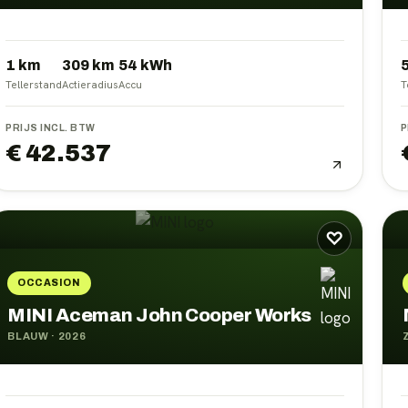
1 km
309
km
54
kWh
Tellerstand
Actieradius
Accu
T
PRIJS INCL. BTW
P
€ 42.537
♡
OCCASION
MINI Aceman John Cooper Works
BLAUW
·
2026