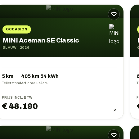
♡
OCCASION
MINI Aceman SE Classic
BLAUW
·
2026
5 km
405
km
54
kWh
Tellerstand
Actieradius
Accu
T
PRIJS INCL. BTW
P
€ 48.190
♡