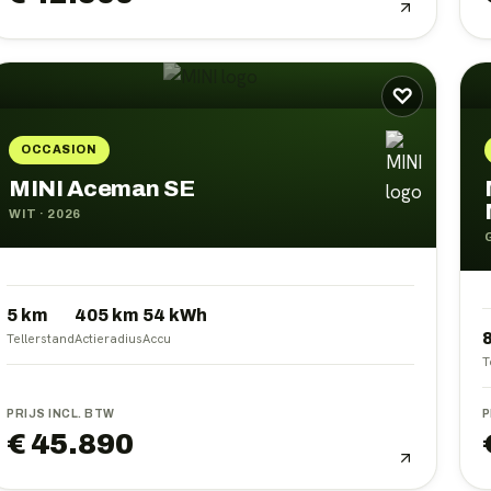
♡
OCCASION
MINI Aceman SE
WIT
·
2026
5 km
405
km
54
kWh
Tellerstand
Actieradius
Accu
T
PRIJS INCL. BTW
P
€ 45.890