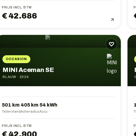
PRIJS INCL. BTW
P
€ 42.686
♡
OCCASION
MINI Aceman SE
BLAUW
·
2026
501 km
405
km
54
kWh
Tellerstand
Actieradius
Accu
T
PRIJS INCL. BTW
P
€ 42.900