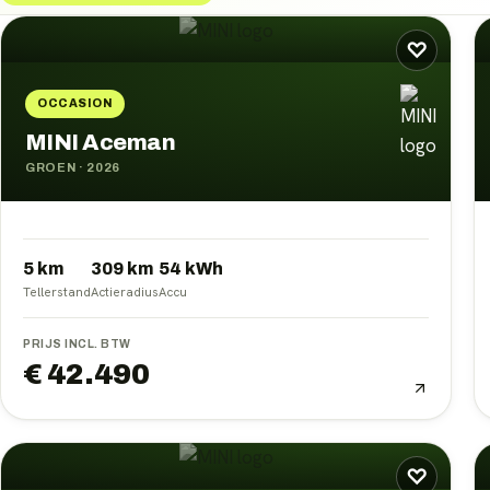
MINI
occasions
♡
OCCASION
MINI Aceman
GROEN
·
2026
5 km
309
km
54
kWh
Tellerstand
Actieradius
Accu
PRIJS INCL. BTW
€ 42.490
♡