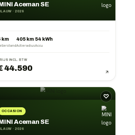
MINI Aceman SE
BLAUW
·
2026
5 km
405
km
54
kWh
ellerstand
Actieradius
Accu
RIJS INCL. BTW
€ 44.590
♡
OCCASION
MINI Aceman SE
BLAUW
·
2026