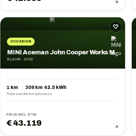
♡
OCCASION
MINI Aceman John Cooper Works M
BLAUW
·
2026
1 km
309
km
42.5
kWh
Tellerstand
Actieradius
Accu
PRIJS INCL. BTW
€ 43.119