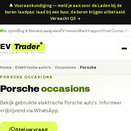
🔔 Vooraankondiging — meld je aan voor de Laden bij de
buren-laadpas: laad bij een buur, de buren krijgen uitbetaald.
Verwacht Q3 →
Nu open
Blog & Nieuws
Laadpalen
EV-nieuws
Marktrapport
Over
Contact
Ke
®
Trader
EV
DRIVEN BY THE FUTURE
Home
Elektrische auto's
Occasions
Porsche
PORSCHE OCCASIONS
Porsche
occasions
Bekijk gebruikte elektrische Porsche auto's. Informeer
vrijblijvend via WhatsApp.
Stel uw vraag