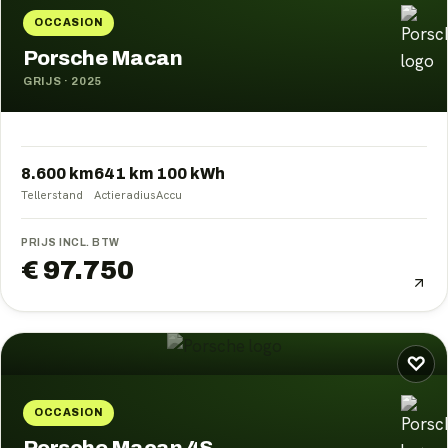
OCCASION
Porsche Macan
GRIJS
·
2025
8.600 km
641
km
100
kWh
Tellerstand
Actieradius
Accu
PRIJS INCL. BTW
€ 97.750
♡
OCCASION