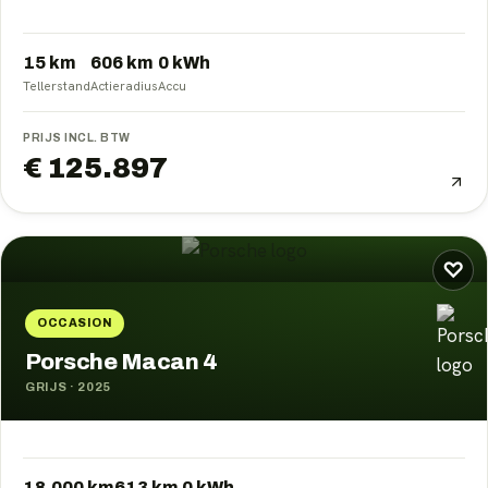
15 km
606
km
0
kWh
Tellerstand
Actieradius
Accu
PRIJS INCL. BTW
€ 125.897
♡
OCCASION
Porsche Macan 4
GRIJS
·
2025
18.000 km
613
km
0
kWh