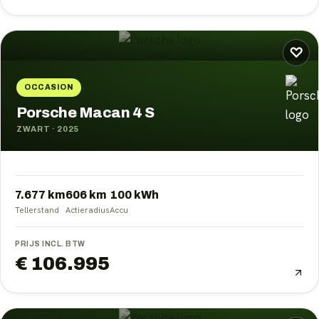
♡
OCCASION
Porsche Macan 4 S
ZWART
·
2025
7.677 km
606
km
100
kWh
Tellerstand
Actieradius
Accu
PRIJS INCL. BTW
€ 106.995