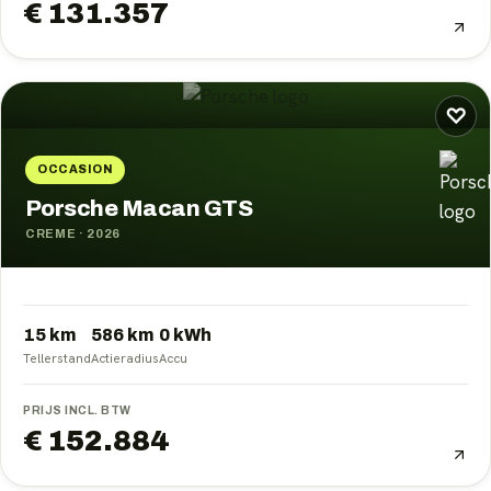
€ 131.357
♡
OCCASION
Porsche Macan GTS
CREME
·
2026
15 km
586
km
0
kWh
Tellerstand
Actieradius
Accu
PRIJS INCL. BTW
€ 152.884