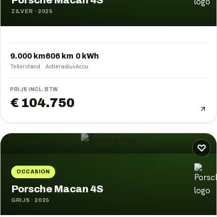
Porsche Macan 4S
ZILVER
·
2025
9.000 km
606
km
0
kWh
Tellerstand
Actieradius
Accu
PRIJS INCL. BTW
€ 104.750
♡
OCCASION
Porsche Macan 4S
GRIJS
·
2025