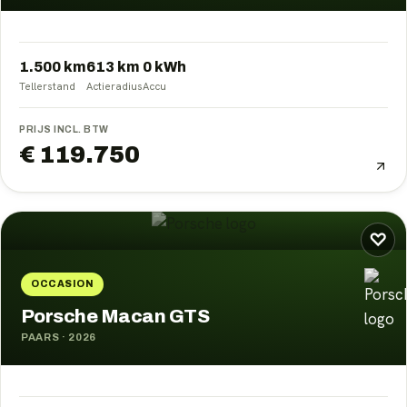
1.500 km
613
km
0
kWh
Tellerstand
Actieradius
Accu
PRIJS INCL. BTW
€ 119.750
♡
OCCASION
Porsche Macan GTS
PAARS
·
2026