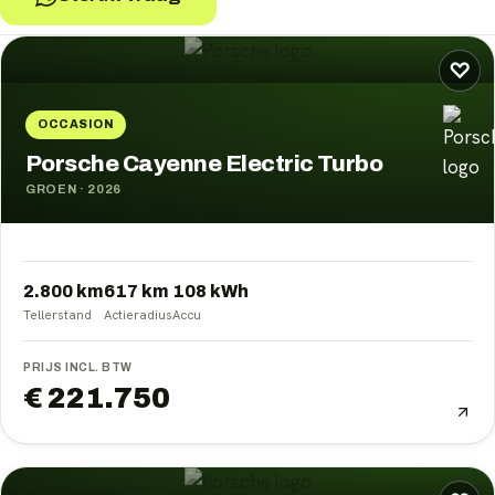
Porsche
occasions
♡
OCCASION
Porsche Cayenne Electric Turbo
GROEN
·
2026
2.800 km
617
km
108
kWh
Tellerstand
Actieradius
Accu
PRIJS INCL. BTW
€ 221.750