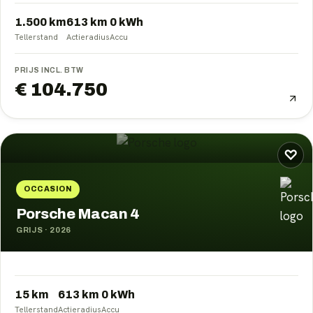
1.500 km
613
km
0
kWh
Tellerstand
Actieradius
Accu
PRIJS INCL. BTW
€ 104.750
♡
OCCASION
Porsche Macan 4
GRIJS
·
2026
15 km
613
km
0
kWh
Tellerstand
Actieradius
Accu