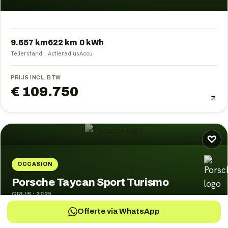
9.657 km
622
km
0
kWh
Tellerstand
Actieradius
Accu
PRIJS INCL. BTW
€ 109.750
♡
OCCASION
Porsche Taycan Sport Turismo
GRIJS
·
2025
Offerte via WhatsApp