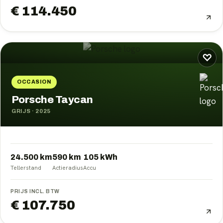
€ 114.450
♡
OCCASION
Porsche Taycan
GRIJS
·
2025
24.500 km
590
km
105
kWh
Tellerstand
Actieradius
Accu
PRIJS INCL. BTW
€ 107.750