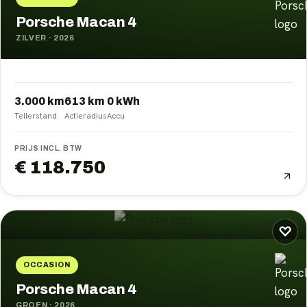
Porsche Macan 4
ZILVER
·
2026
3.000 km
613
km
0
kWh
Tellerstand
Actieradius
Accu
PRIJS INCL. BTW
€ 118.750
♡
OCCASION
Porsche Macan 4
GROEN
·
2026