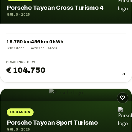
Porsche Taycan Cross Turismo 4
GRIJS
·
2025
16.750 km
456
km
0
kWh
Tellerstand
Actieradius
Accu
PRIJS INCL. BTW
€ 104.750
♡
OCCASION
Porsche Taycan Sport Turismo
GRIJS
·
2025