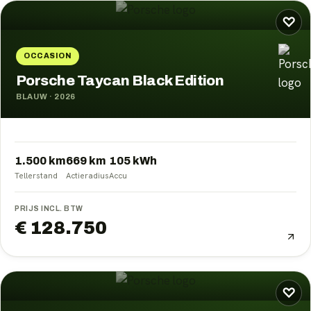
♡
OCCASION
Porsche Taycan Black Edition
BLAUW
·
2026
1.500 km
669
km
105
kWh
Tellerstand
Actieradius
Accu
PRIJS INCL. BTW
€ 128.750
♡