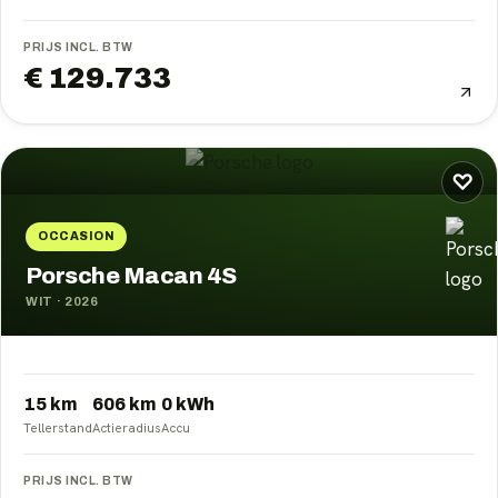
PRIJS INCL. BTW
€ 129.733
♡
OCCASION
Porsche Macan 4S
WIT
·
2026
15 km
606
km
0
kWh
Tellerstand
Actieradius
Accu
PRIJS INCL. BTW