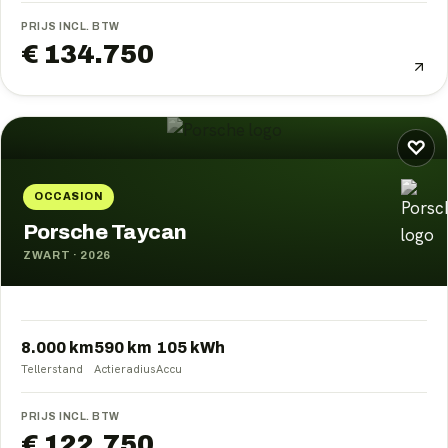
PRIJS INCL. BTW
€ 134.750
♡
OCCASION
Porsche Taycan
ZWART
·
2026
8.000 km
590
km
105
kWh
Tellerstand
Actieradius
Accu
PRIJS INCL. BTW
€ 122.750