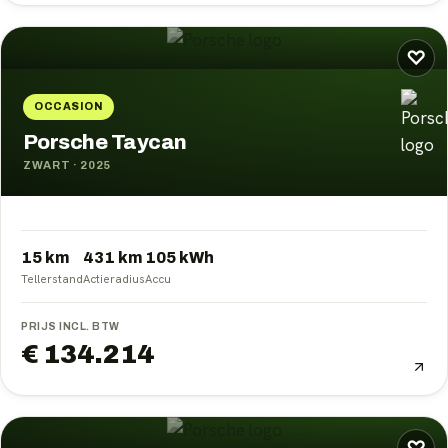
♡
OCCASION
Porsche Taycan
ZWART
·
2025
15 km
431
km
105
kWh
Tellerstand
Actieradius
Accu
PRIJS INCL. BTW
€ 134.214