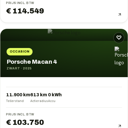
PRIJS INCL. BTW
€ 114.549
♡
OCCASION
Porsche Macan 4
ZWART
·
2025
11.900 km
613
km
0
kWh
Tellerstand
Actieradius
Accu
PRIJS INCL. BTW
€ 103.750