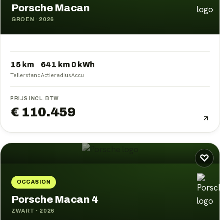
Porsche Macan
GROEN
·
2026
15 km
641
km
0
kWh
Tellerstand
Actieradius
Accu
PRIJS INCL. BTW
€ 110.459
♡
OCCASION
Porsche Macan 4
ZWART
·
2026