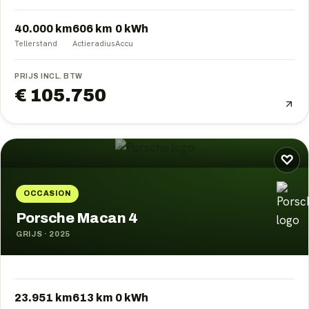
40.000 km
606
km
0
kWh
Tellerstand
Actieradius
Accu
PRIJS INCL. BTW
€ 105.750
♡
OCCASION
Porsche Macan 4
GRIJS
·
2025
23.951 km
613
km
0
kWh