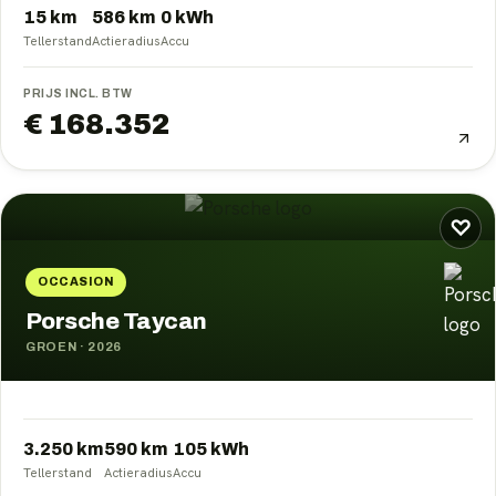
15 km
586
km
0
kWh
Tellerstand
Actieradius
Accu
PRIJS INCL. BTW
€ 168.352
♡
OCCASION
Porsche Taycan
GROEN
·
2026
3.250 km
590
km
105
kWh
Tellerstand
Actieradius
Accu