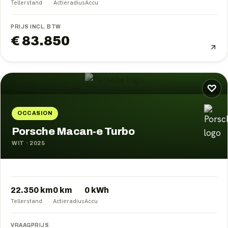
Tellerstand
Actieradius
Accu
PRIJS INCL. BTW
€ 83.850
♡
OCCASION
Porsche Macan-e Turbo
WIT
·
2025
22.350 km
0
km
0
kWh
Tellerstand
Actieradius
Accu
VRAAGPRIJS