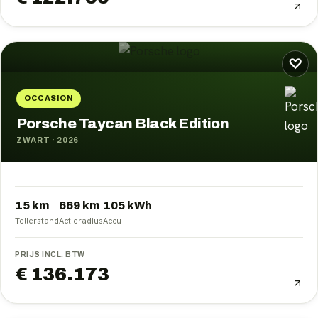
♡
OCCASION
Porsche Taycan Black Edition
ZWART
·
2026
15 km
669
km
105
kWh
Tellerstand
Actieradius
Accu
PRIJS INCL. BTW
€ 136.173