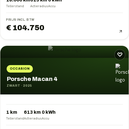
Tellerstand
Actieradius
Accu
PRIJS INCL. BTW
€ 104.750
♡
OCCASION
Porsche Macan 4
ZWART
·
2025
1 km
613
km
0
kWh
Tellerstand
Actieradius
Accu