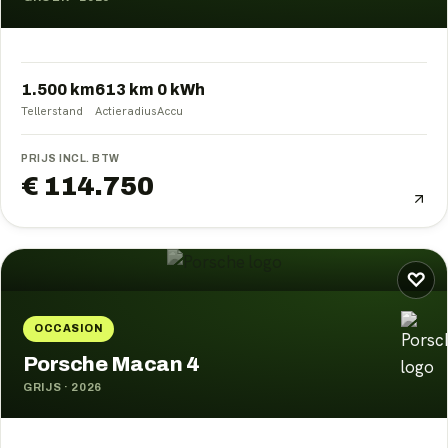
1.500 km
613
km
0
kWh
Tellerstand
Actieradius
Accu
PRIJS INCL. BTW
€ 114.750
♡
OCCASION
Porsche Macan 4
GRIJS
·
2026