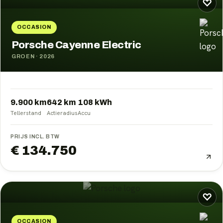
♡
OCCASION
Porsche Cayenne Electric
GROEN
·
2026
9.900 km
642
km
108
kWh
Tellerstand
Actieradius
Accu
PRIJS INCL. BTW
€ 134.750
♡
OCCASION