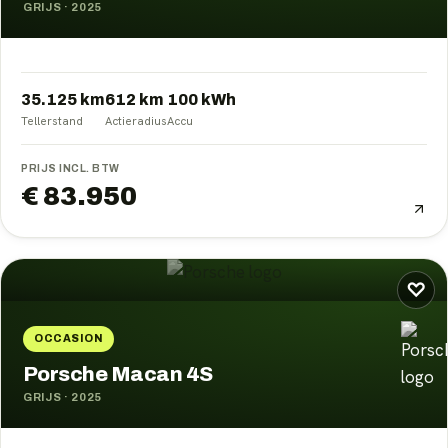
GRIJS
·
2025
35.125 km
612
km
100
kWh
Tellerstand
Actieradius
Accu
PRIJS INCL. BTW
€ 83.950
♡
OCCASION
Porsche Macan 4S
GRIJS
·
2025