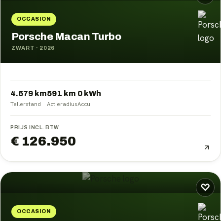
OCCASION
Porsche Macan Turbo
ZWART
·
2026
4.679 km
591
km
0
kWh
Tellerstand
Actieradius
Accu
PRIJS INCL. BTW
€ 126.950
♡
OCCASION