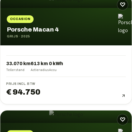
♡
OCCASION
Porsche Macan 4
GRIJS
·
2025
33.070 km
613
km
0
kWh
Tellerstand
Actieradius
Accu
PRIJS INCL. BTW
€ 94.750
♡