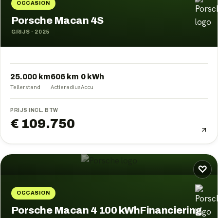
OCCASION
Porsche Macan 4S
GRIJS
·
2025
25.000 km
606
km
0
kWh
Tellerstand
Actieradius
Accu
PRIJS INCL. BTW
€ 109.750
♡
OCCASION
Porsche Macan 4 100 kWhFinanciering