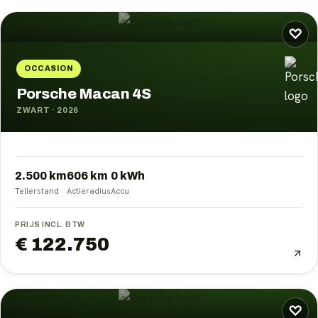
♡
OCCASION
Porsche Macan 4S
ZWART
·
2026
2.500 km
606
km
0
kWh
Tellerstand
Actieradius
Accu
PRIJS INCL. BTW
€ 122.750
♡