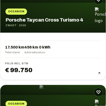
♡
OCCASION
Porsche Taycan Cross Turismo 4
ZWART
·
2025
17.500 km
456
km
0
kWh
Tellerstand
Actieradius
Accu
PRIJS INCL. BTW
€ 99.750
♡
OCCASION