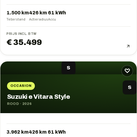
1.500 km
426
km
61
kWh
Tellerstand
Actieradius
Accu
PRIJS INCL. BTW
€ 35.499
S
♡
OCCASION
S
Suzuki e Vitara Style
ROOD
·
2026
3.962 km
426
km
61
kWh