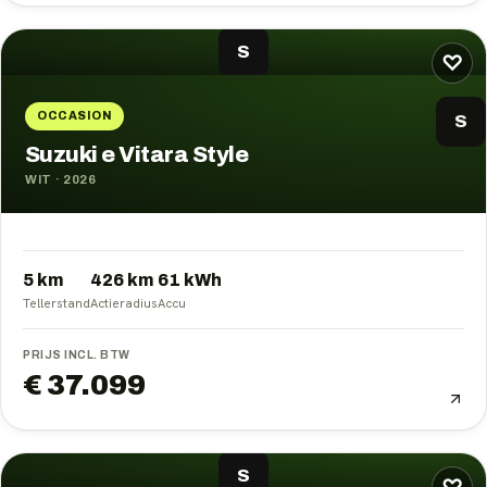
S
♡
OCCASION
S
Suzuki e Vitara Style
WIT
·
2026
5 km
426
km
61
kWh
Tellerstand
Actieradius
Accu
PRIJS INCL. BTW
€ 37.099
S