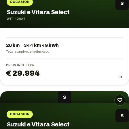
OCCASION
S
Suzuki e Vitara Select
WIT
·
2026
20 km
344
km
49
kWh
Tellerstand
Actieradius
Accu
PRIJS INCL. BTW
€ 29.994
S
♡
OCCASION
S
Suzuki e Vitara Select