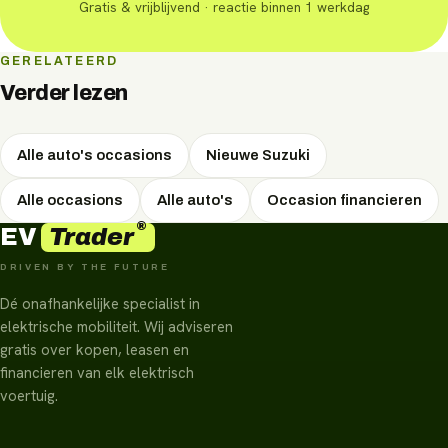
Gratis & vrijblijvend · reactie binnen 1 werkdag
GERELATEERD
Verder lezen
Alle auto's occasions
Nieuwe Suzuki
Alle occasions
Alle auto's
Occasion financieren
®
Trader
EV
DRIVEN BY THE FUTURE
Dé onafhankelijke specialist in
elektrische mobiliteit. Wij adviseren
gratis over kopen, leasen en
financieren van elk elektrisch
voertuig.