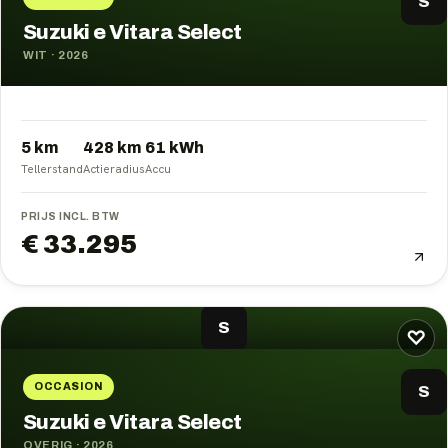
S
Suzuki e Vitara Select
WIT
·
2026
5 km
428
km
61
kWh
Tellerstand
Actieradius
Accu
PRIJS INCL. BTW
€ 33.295
S
♡
OCCASION
S
Suzuki e Vitara Select
OVERIG
·
2026