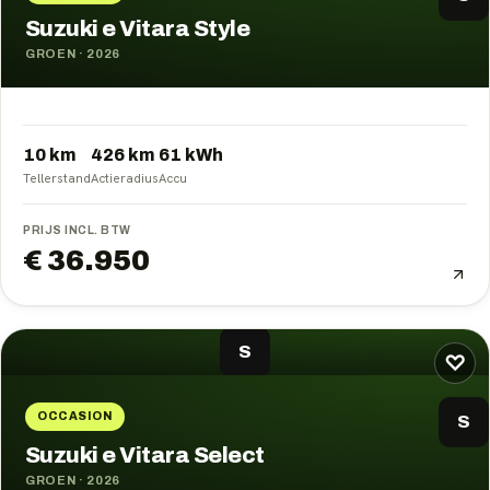
Suzuki e Vitara Style
GROEN
·
2026
10 km
426
km
61
kWh
Tellerstand
Actieradius
Accu
PRIJS INCL. BTW
€ 36.950
S
♡
OCCASION
S
Suzuki e Vitara Select
GROEN
·
2026