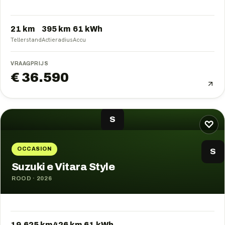
21 km
395
km
61
kWh
Tellerstand
Actieradius
Accu
VRAAGPRIJS
€ 36.590
S
♡
OCCASION
S
Suzuki e Vitara Style
ROOD
·
2026
19.625 km
426
km
61
kWh