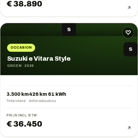
€ 38.890
S
♡
OCCASION
S
Suzuki e Vitara Style
GROEN
·
2026
3.500 km
426
km
61
kWh
Tellerstand
Actieradius
Accu
PRIJS INCL. BTW
€ 36.450