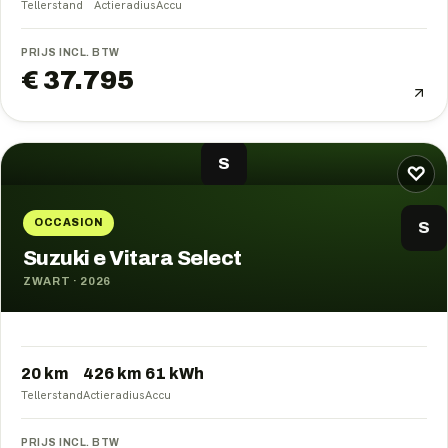
Tellerstand
Actieradius
Accu
PRIJS INCL. BTW
€ 37.795
S
♡
OCCASION
S
Suzuki e Vitara Select
ZWART
·
2026
20 km
426
km
61
kWh
Tellerstand
Actieradius
Accu
PRIJS INCL. BTW