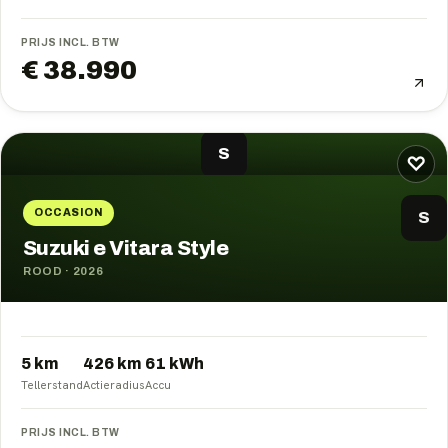
PRIJS INCL. BTW
€ 38.990
S
♡
OCCASION
S
Suzuki e Vitara Style
ROOD
·
2026
5 km
426
km
61
kWh
Tellerstand
Actieradius
Accu
PRIJS INCL. BTW