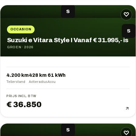
S
♡
OCCASION
S
Suzuki e Vitara Style I Vanaf € 31.995,- is
GROEN
·
2026
4.200 km
428
km
61
kWh
Tellerstand
Actieradius
Accu
PRIJS INCL. BTW
€ 36.850
S
♡