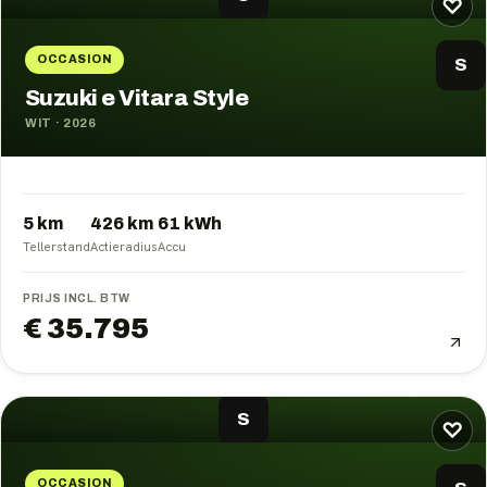
♡
OCCASION
S
Suzuki e Vitara Style
WIT
·
2026
5 km
426
km
61
kWh
Tellerstand
Actieradius
Accu
PRIJS INCL. BTW
€ 35.795
S
♡
OCCASION