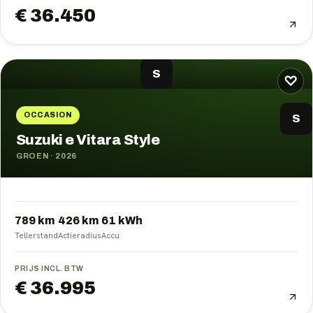
€ 36.450
S
♡
OCCASION
S
Suzuki e Vitara Style
GROEN
·
2026
789 km
426
km
61
kWh
Tellerstand
Actieradius
Accu
PRIJS INCL. BTW
€ 36.995