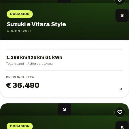
♡
OCCASION
S
Suzuki e Vitara Style
GROEN
·
2026
1.399 km
426
km
61
kWh
Tellerstand
Actieradius
Accu
PRIJS INCL. BTW
€ 36.490
S
♡
OCCASION
S