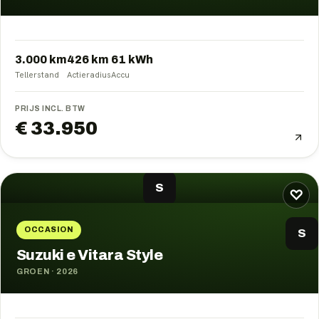
3.000 km
426
km
61
kWh
Tellerstand
Actieradius
Accu
PRIJS INCL. BTW
€ 33.950
S
♡
OCCASION
S
Suzuki e Vitara Style
GROEN
·
2026