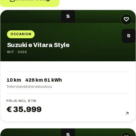
Suzuki
occasions
S
♡
OCCASION
S
Suzuki e Vitara Style
WIT
·
2026
10 km
426
km
61
kWh
Tellerstand
Actieradius
Accu
PRIJS INCL. BTW
€ 35.999
S