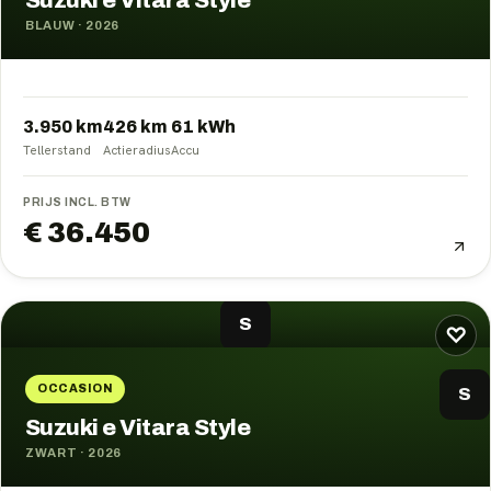
Suzuki e Vitara Style
BLAUW
·
2026
3.950 km
426
km
61
kWh
Tellerstand
Actieradius
Accu
PRIJS INCL. BTW
€ 36.450
S
♡
OCCASION
S
Suzuki e Vitara Style
ZWART
·
2026