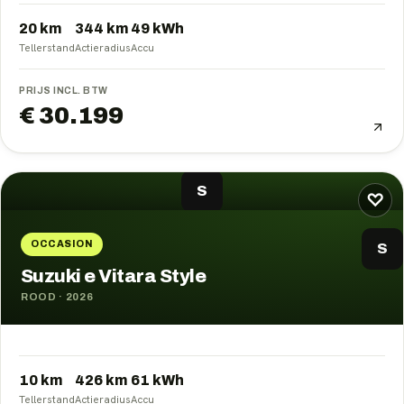
20 km
344
km
49
kWh
Tellerstand
Actieradius
Accu
PRIJS INCL. BTW
€ 30.199
S
♡
OCCASION
S
Suzuki e Vitara Style
ROOD
·
2026
10 km
426
km
61
kWh
Tellerstand
Actieradius
Accu