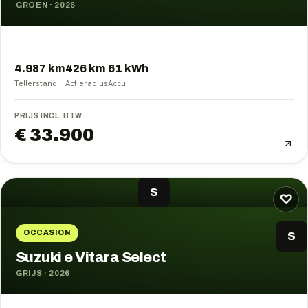
GROEN
·
2026
4.987 km
426
km
61
kWh
Tellerstand
Actieradius
Accu
PRIJS INCL. BTW
€ 33.900
S
♡
OCCASION
S
Suzuki e Vitara Select
GRIJS
·
2026