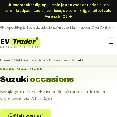
🔔 Vooraankondiging — meld je aan voor de Laden bij de
buren-laadpas: laad bij een buur, de buren krijgen uitbetaald.
Verwacht Q3 →
Nu open
Blog & Nieuws
Laadpalen
EV-nieuws
Marktrapport
Over
Contact
Ke
®
Trader
EV
DRIVEN BY THE FUTURE
Home
Elektrische auto's
Occasions
Suzuki
SUZUKI OCCASIONS
Suzuki
occasions
Bekijk gebruikte elektrische Suzuki auto's. Informeer
vrijblijvend via WhatsApp.
Stel uw vraag