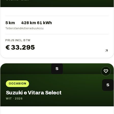
5 km
428
km
61
kWh
Tellerstand
Actieradius
Accu
PRIJS INCL. BTW
€ 33.295
S
♡
OCCASION
S
Suzuki e Vitara Select
WIT
·
2026