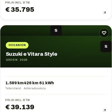
PRIJS INCL. BTW
€ 35.795
S
♡
OCCASION
S
Suzuki e Vitara Style
GROEN
·
2026
1.589 km
426
km
61
kWh
Tellerstand
Actieradius
Accu
PRIJS INCL. BTW
€ 39.139