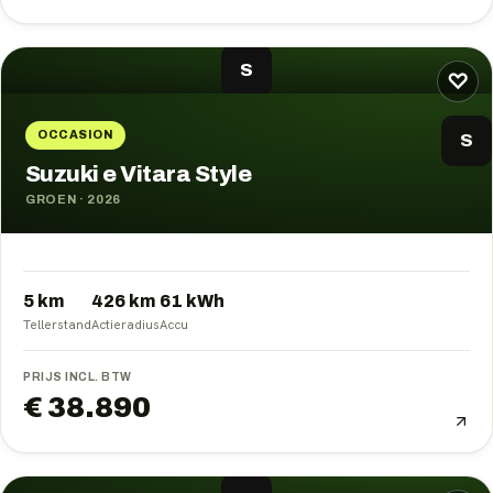
S
♡
OCCASION
S
Suzuki e Vitara Style
GROEN
·
2026
5 km
426
km
61
kWh
Tellerstand
Actieradius
Accu
PRIJS INCL. BTW
€ 38.890