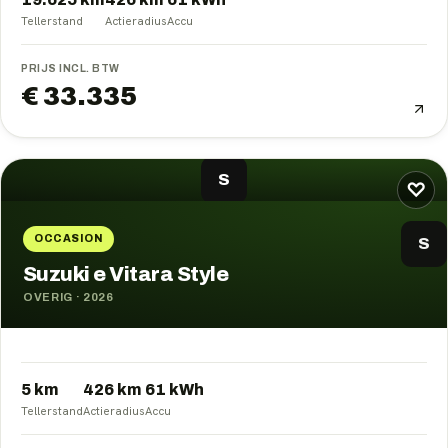
Tellerstand
Actieradius
Accu
PRIJS INCL. BTW
€ 33.335
S
♡
OCCASION
S
Suzuki e Vitara Style
OVERIG
·
2026
5 km
426
km
61
kWh
Tellerstand
Actieradius
Accu