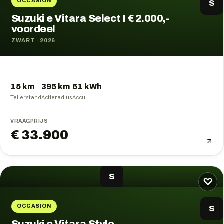
OCCASION
S
Suzuki e Vitara Select I € 2.000,-
voordeel
ZWART
·
2026
15 km
395
km
61
kWh
Tellerstand
Actieradius
Accu
VRAAGPRIJS
€ 33.900
S
♡
OCCASION
S