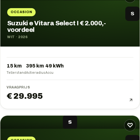
OCCASION
S
Suzuki e Vitara Select I € 2.000,-
voordeel
WIT
·
2026
15 km
395
km
49
kWh
Tellerstand
Actieradius
Accu
VRAAGPRIJS
€ 29.995
S
♡