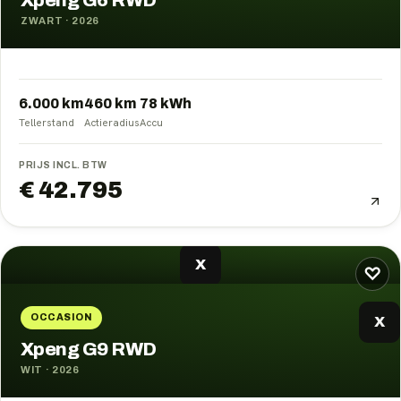
Xpeng G6 RWD
ZWART
·
2026
6.000 km
460
km
78
kWh
Tellerstand
Actieradius
Accu
PRIJS INCL. BTW
€ 42.795
X
♡
OCCASION
X
Xpeng G9 RWD
WIT
·
2026