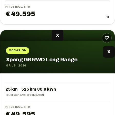
PRIJS INCL. BTW
€ 49.595
X
♡
OCCASION
X
Xpeng G6 RWD Long Range
GRIJS
·
2026
25 km
525
km
80.8
kWh
Tellerstand
Actieradius
Accu
PRIJS INCL. BTW
€ 49.595