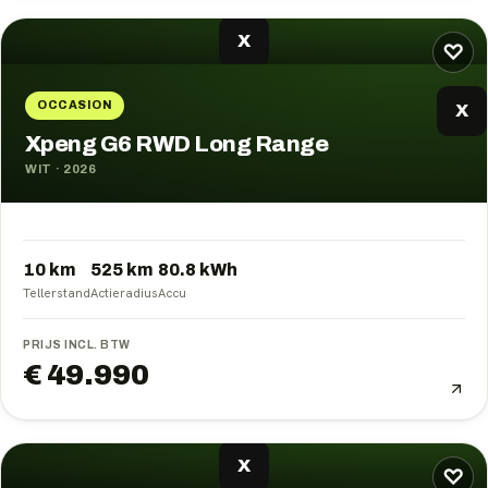
X
♡
OCCASION
X
Xpeng G6 RWD Long Range
WIT
·
2026
10 km
525
km
80.8
kWh
Tellerstand
Actieradius
Accu
PRIJS INCL. BTW
€ 49.990
X
♡