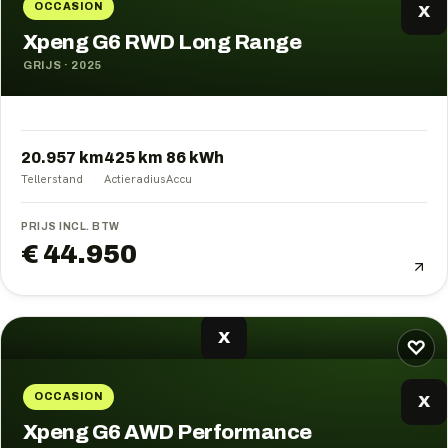
OCCASION
X
Xpeng G6 RWD Long Range
GRIJS
·
2025
20.957 km
425
km
86
kWh
Tellerstand
Actieradius
Accu
PRIJS INCL. BTW
€ 44.950
X
♡
OCCASION
X
Xpeng G6 AWD Performance