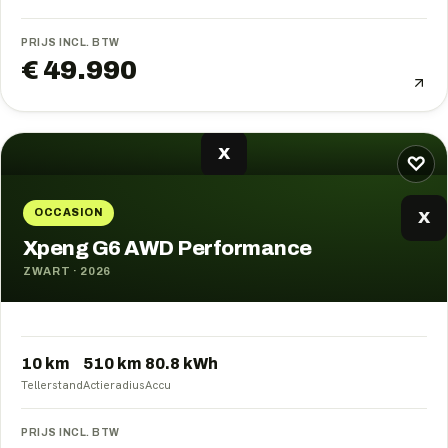
PRIJS INCL. BTW
€ 49.990
X
♡
OCCASION
X
Xpeng G6 AWD Performance
ZWART
·
2026
10 km
510
km
80.8
kWh
Tellerstand
Actieradius
Accu
PRIJS INCL. BTW