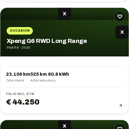
X
♡
OCCASION
X
Xpeng G6 RWD Long Range
PAARS
·
2025
23.106 km
525
km
80.8
kWh
Tellerstand
Actieradius
Accu
PRIJS INCL. BTW
€ 44.250
X