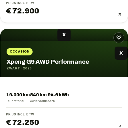
PRIJS INCL. BTW
€ 72.900
X
♡
OCCASION
X
Xpeng G9 AWD Performance
ZWART
·
2026
19.000 km
540
km
94.6
kWh
Tellerstand
Actieradius
Accu
PRIJS INCL. BTW
€ 72.250