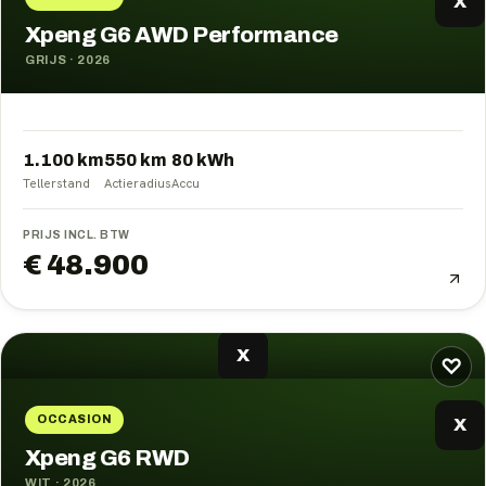
X
Xpeng G6 AWD Performance
GRIJS
·
2026
1.100 km
550
km
80
kWh
Tellerstand
Actieradius
Accu
PRIJS INCL. BTW
€ 48.900
X
♡
OCCASION
X
Xpeng G6 RWD
WIT
·
2026