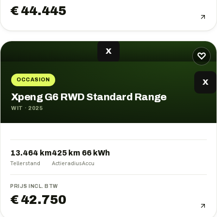
€ 44.445
X
♡
OCCASION
X
Xpeng G6 RWD Standard Range
WIT
·
2025
13.464 km
425
km
66
kWh
Tellerstand
Actieradius
Accu
PRIJS INCL. BTW
€ 42.750