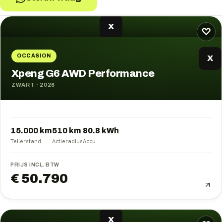
XPeng
occasions
X
♡
OCCASION
X
Xpeng G6 AWD Performance
ZWART
·
2026
15.000 km
510
km
80.8
kWh
Tellerstand
Actieradius
Accu
PRIJS INCL. BTW
€ 50.790
X