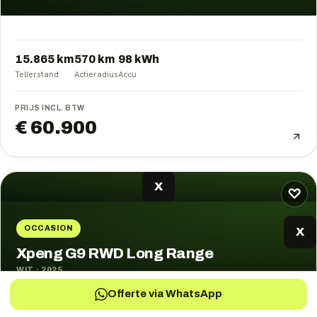
15.865 km
570
km
98
kWh
Tellerstand
Actieradius
Accu
PRIJS INCL. BTW
€ 60.900
X
♡
OCCASION
X
Xpeng G9 RWD Long Range
WIT
·
2025
Offerte via WhatsApp