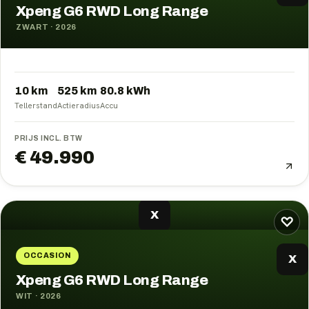
Xpeng G6 RWD Long Range
ZWART
·
2026
10 km
525
km
80.8
kWh
Tellerstand
Actieradius
Accu
PRIJS INCL. BTW
€ 49.990
X
♡
OCCASION
X
Xpeng G6 RWD Long Range
WIT
·
2026