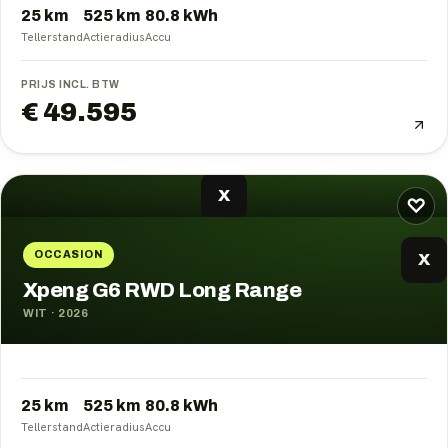
25 km
525
km
80.8
kWh
Tellerstand
Actieradius
Accu
PRIJS INCL. BTW
€ 49.595
X
♡
OCCASION
X
Xpeng G6 RWD Long Range
WIT
·
2026
25 km
525
km
80.8
kWh
Tellerstand
Actieradius
Accu