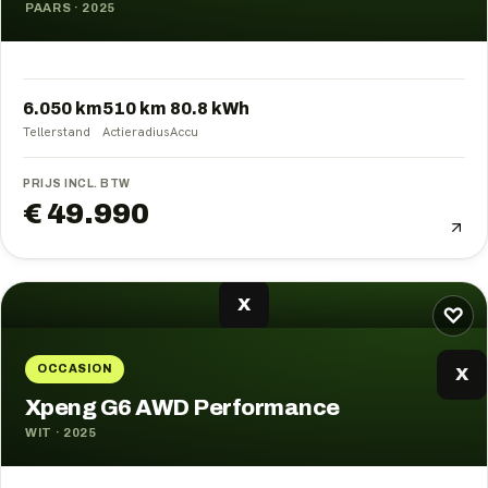
PAARS
·
2025
6.050 km
510
km
80.8
kWh
Tellerstand
Actieradius
Accu
PRIJS INCL. BTW
€ 49.990
X
♡
OCCASION
X
Xpeng G6 AWD Performance
WIT
·
2025