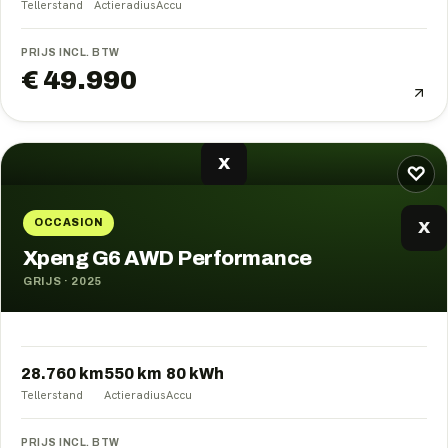
Tellerstand
Actieradius
Accu
PRIJS INCL. BTW
€ 49.990
X
♡
OCCASION
X
Xpeng G6 AWD Performance
GRIJS
·
2025
28.760 km
550
km
80
kWh
Tellerstand
Actieradius
Accu
PRIJS INCL. BTW