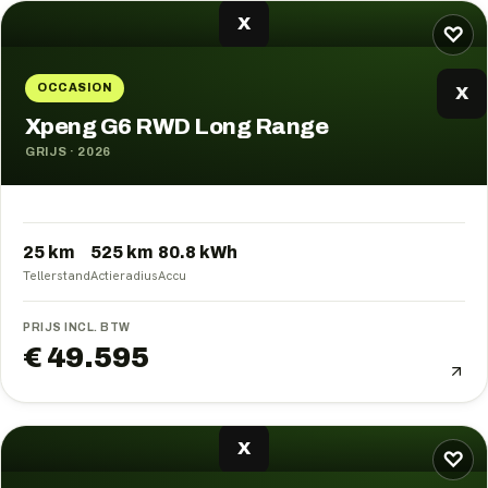
X
♡
OCCASION
X
Xpeng G6 RWD Long Range
GRIJS
·
2026
25 km
525
km
80.8
kWh
Tellerstand
Actieradius
Accu
PRIJS INCL. BTW
€ 49.595
X
♡