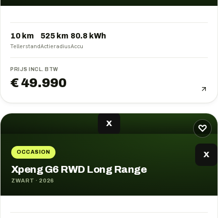
10 km
525
km
80.8
kWh
Tellerstand
Actieradius
Accu
PRIJS INCL. BTW
€ 49.990
X
♡
OCCASION
X
Xpeng G6 RWD Long Range
ZWART
·
2026