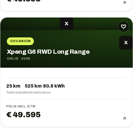
X
♡
OCCASION
X
Xpeng G6 RWD Long Range
GRIJS
·
2026
25 km
525
km
80.8
kWh
Tellerstand
Actieradius
Accu
PRIJS INCL. BTW
€ 49.595