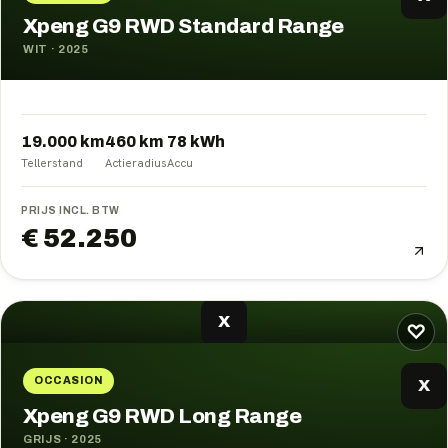
Xpeng G9 RWD Standard Range
WIT
·
2025
19.000 km
460
km
78
kWh
Tellerstand
Actieradius
Accu
PRIJS INCL. BTW
€ 52.250
X
♡
OCCASION
X
Xpeng G9 RWD Long Range
GRIJS
·
2025