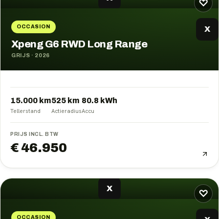
♡
OCCASION
X
Xpeng G6 RWD Long Range
GRIJS
·
2026
15.000 km
525
km
80.8
kWh
Tellerstand
Actieradius
Accu
PRIJS INCL. BTW
€ 46.950
X
♡
OCCASION