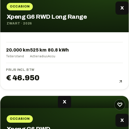
OCCASION
X
Xpeng G6 RWD Long Range
ZWART
·
2026
20.000 km
525
km
80.8
kWh
Tellerstand
Actieradius
Accu
PRIJS INCL. BTW
€ 46.950
X
♡
OCCASION
X