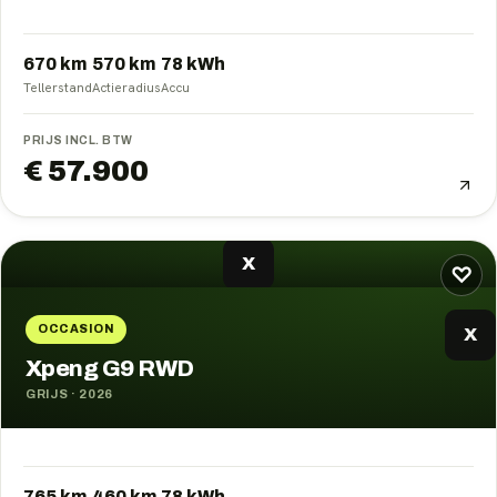
670 km
570
km
78
kWh
Tellerstand
Actieradius
Accu
PRIJS INCL. BTW
€ 57.900
X
♡
OCCASION
X
Xpeng G9 RWD
GRIJS
·
2026
765 km
460
km
78
kWh