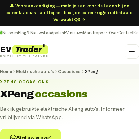
🔔 Vooraankondiging — meld je aan voor de Laden bij de
buren-laadpas: laad bij een buur, de buren krijgen uitbetaald.
Verwacht Q3 →
Nu open
Blog & Nieuws
Laadpalen
EV-nieuws
Marktrapport
Over
Contact
Ke
®
Trader
EV
DRIVEN BY THE FUTURE
Home
Elektrische auto's
Occasions
XPeng
XPENG OCCASIONS
XPeng
occasions
Bekijk gebruikte elektrische XPeng auto's. Informeer
vrijblijvend via WhatsApp.
Stel uw vraag