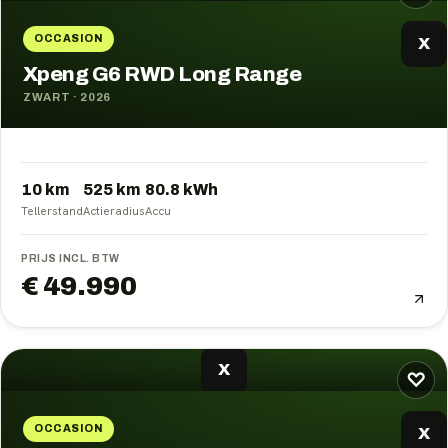
OCCASION
X
Xpeng G6 RWD Long Range
ZWART
·
2026
10 km
525
km
80.8
kWh
Tellerstand
Actieradius
Accu
PRIJS INCL. BTW
€ 49.990
X
♡
OCCASION
X