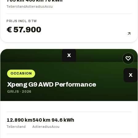
Tellerstand
Actieradius
Accu
PRIJS INCL. BTW
€ 57.900
X
♡
OCCASION
X
Xpeng G9 AWD Performance
GRIJS
·
2026
12.890 km
540
km
94.6
kWh
Tellerstand
Actieradius
Accu