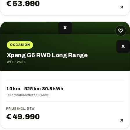
€ 53.990
X
♡
OCCASION
X
Xpeng G6 RWD Long Range
WIT
·
2026
10 km
525
km
80.8
kWh
Tellerstand
Actieradius
Accu
PRIJS INCL. BTW
€ 49.990