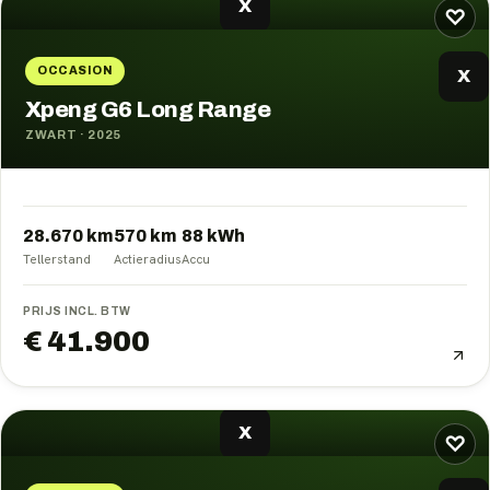
X
♡
OCCASION
X
Xpeng G6 Long Range
ZWART
·
2025
28.670 km
570
km
88
kWh
Tellerstand
Actieradius
Accu
PRIJS INCL. BTW
€ 41.900
X
♡