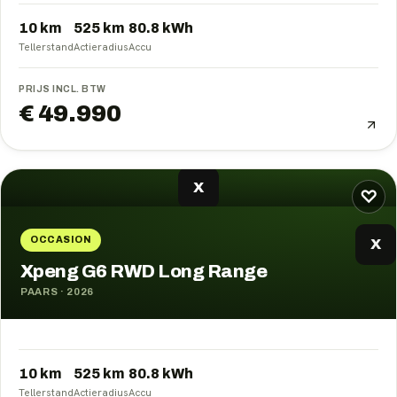
10 km
525
km
80.8
kWh
Tellerstand
Actieradius
Accu
PRIJS INCL. BTW
€ 49.990
X
♡
OCCASION
X
Xpeng G6 RWD Long Range
PAARS
·
2026
10 km
525
km
80.8
kWh
Tellerstand
Actieradius
Accu