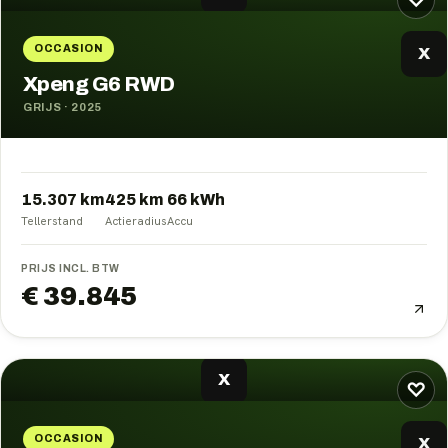
♡
OCCASION
X
Xpeng G6 RWD
GRIJS
·
2025
15.307 km
425
km
66
kWh
Tellerstand
Actieradius
Accu
PRIJS INCL. BTW
€ 39.845
X
♡
OCCASION
X