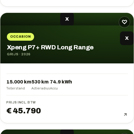
X
♡
OCCASION
X
Xpeng P7+ RWD Long Range
GRIJS
·
2026
15.000 km
530
km
74.9
kWh
Tellerstand
Actieradius
Accu
PRIJS INCL. BTW
€ 45.790