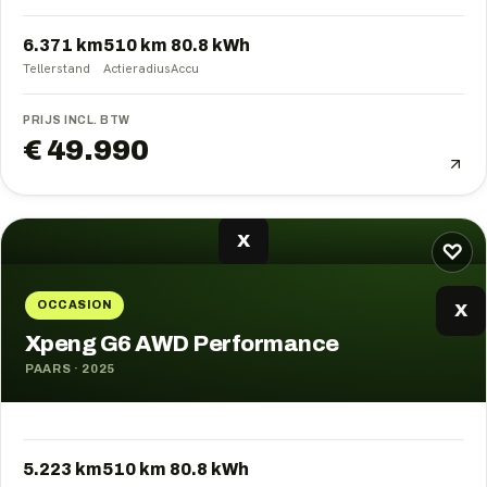
6.371 km
510
km
80.8
kWh
Tellerstand
Actieradius
Accu
PRIJS INCL. BTW
€ 49.990
X
♡
OCCASION
X
Xpeng G6 AWD Performance
PAARS
·
2025
5.223 km
510
km
80.8
kWh