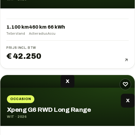
1.100 km
460
km
66
kWh
Tellerstand
Actieradius
Accu
PRIJS INCL. BTW
€ 42.250
X
♡
OCCASION
X
Xpeng G6 RWD Long Range
WIT
·
2026