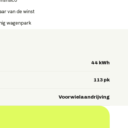
msrisico
baar van de winst
zuinig wagenpark
44 kWh
113 pk
Voorwielaandrijving