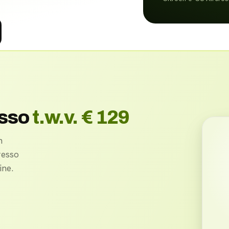
esso
t.w.v. € 129
n
resso
ne.