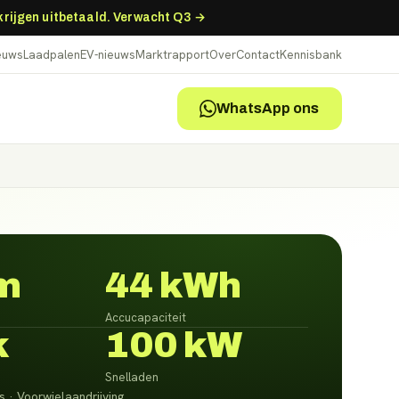
 krijgen uitbetaald. Verwacht Q3 →
ieuws
Laadpalen
EV-nieuws
Marktrapport
Over
Contact
Kennisbank
WhatsApp ons
m
44 kWh
Accucapaciteit
k
100 kW
Snelladen
s · Voorwielaandrijving