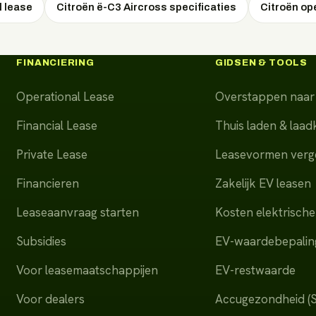
l lease
Citroën ë-C3 Aircross specificaties
Citroën op
FINANCIERING
GIDSEN & TOOLS
Operational Lease
Overstappen naar 
Financial Lease
Thuis laden & laa
Private Lease
Leasevormen verge
Financieren
Zakelijk EV leasen
Leaseaanvraag starten
Kosten elektrische
Subsidies
EV-waardebepalin
Voor leasemaatschappijen
EV-restwaarde
Voor dealers
Accugezondheid (