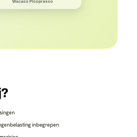
Wacaco Picopresso
j?
singen
egenbelasting inbegrepen