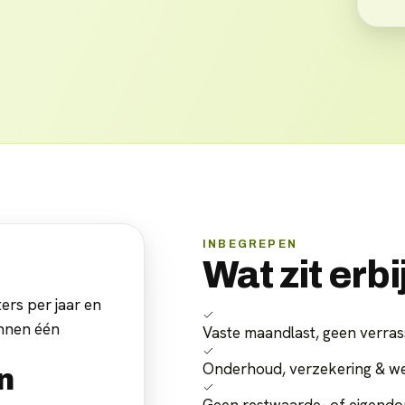
INBEGREPEN
Wat zit erbi
ers per jaar en
innen één
Vaste maandlast, geen verras
Onderhoud, verzekering & w
n