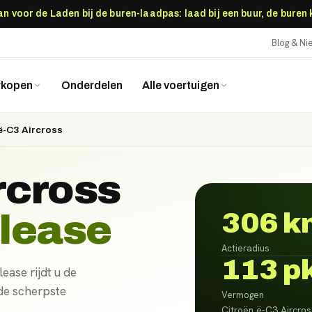
 voor de Laden bij de buren-laadpas: laad bij een buur, de buren
Blog & N
rkopen
Onderdelen
Alle voertuigen
ë-C3 Aircross
rcross
 lease
306 k
Actieradius
113 p
ease rijdt u de
 de scherpste
Vermogen
Citroën ë-C3 Aircros