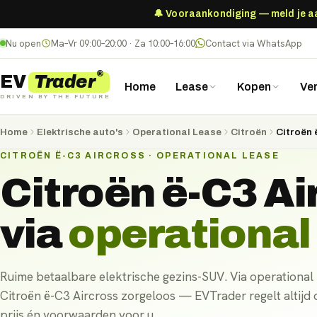
🔔 Vooraankondiging — meld je aan
Nu open
Ma–Vr 09:00–20:00 · Za 10:00–16:00
Contact via WhatsApp
®
Trader
EV
Home
Lease
Kopen
Ve
DRIVEN BY THE FUTURE
Home
Elektrische auto's
Operational Lease
Citroën
Citroën 
CITROËN Ë-C3 AIRCROSS · OPERATIONAL LEASE
Citroën ë-C3 Ai
via
operational
Ruime betaalbare elektrische gezins-SUV. Via operational l
Citroën ë-C3 Aircross zorgeloos — EVTrader regelt altijd
prijs én voorwaarden voor u.