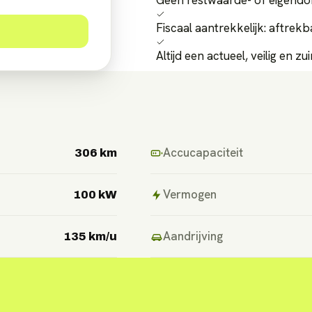
Geen restwaarde- of eigendo
Fiscaal aantrekkelijk: aftrek
Altijd een actueel, veilig en 
Accucapaciteit
306 km
Vermogen
100 kW
Aandrijving
135 km/u