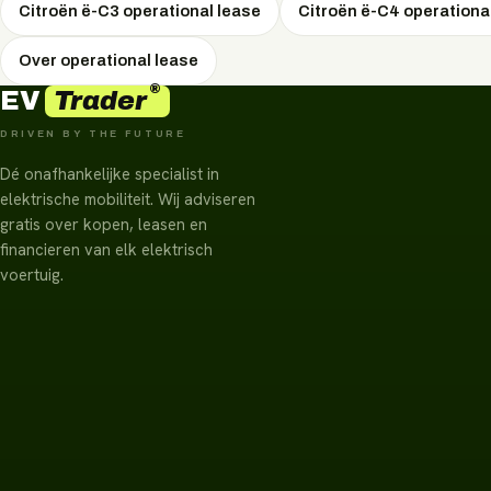
Citroën ë-C3 operational lease
Citroën ë-C4 operationa
Over operational lease
®
Trader
EV
DRIVEN BY THE FUTURE
Dé onafhankelijke specialist in
elektrische mobiliteit. Wij adviseren
gratis over kopen, leasen en
financieren van elk elektrisch
voertuig.