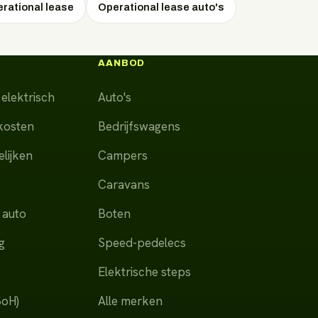
erational lease
Operational lease auto's
AANBOD
elektrisch
Auto's
dkosten
Bedrijfswagens
lijken
Campers
Caravans
 auto
Boten
g
Speed-pedelecs
Elektrische steps
SoH)
Alle merken