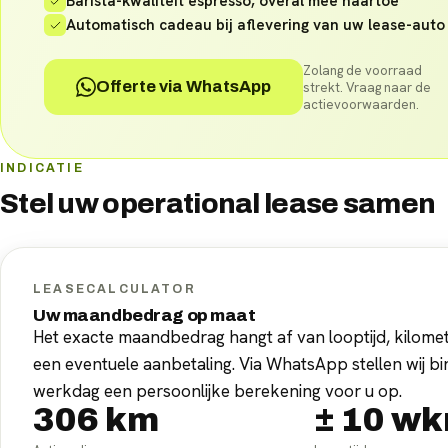
Barista-kwaliteit espresso, overal mee naartoe
Automatisch cadeau bij aflevering van uw lease-auto
Zolang de voorraad
Offerte via WhatsApp
strekt. Vraag naar de
actievoorwaarden.
INDICATIE
Stel uw
operational lease
samen
LEASECALCULATOR
Uw maandbedrag op maat
Het exacte maandbedrag hangt af van looptijd, kilomet
een eventuele aanbetaling. Via WhatsApp stellen wij b
werkdag een persoonlijke berekening voor u op.
306
km
±
10
wk