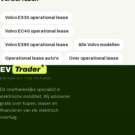
een groot deel bij te laden. Thuis of op het werk laadt u
met wisselstroom.
Volvo EX30 operational lease
Volvo EC40 operational lease
Volvo EX90 operational lease
Alle Volvo modellen
Operational lease auto's
Over operational lease
®
Trader
EV
DRIVEN BY THE FUTURE
Dé onafhankelijke specialist in
elektrische mobiliteit. Wij adviseren
gratis over kopen, leasen en
financieren van elk elektrisch
voertuig.