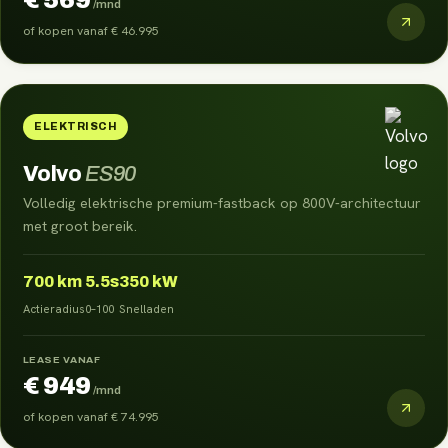
/mnd
of kopen vanaf
€ 46.995
ELEKTRISCH
Volvo
ES90
Volledig elektrische premium-fastback op 800V-architectuur
met groot bereik.
700
km
5.5s
350 kW
Actieradius
0–100
Snelladen
LEASE VANAF
€ 949
/mnd
of kopen vanaf
€ 74.995