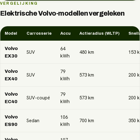
VERGELIJKING
Elektrische
Volvo
-modellen vergeleken
Model
Carrosserie
Accu
Actieradius (WLTP)
Snell
64
Volvo
SUV
480
km
153
k
kWh
EX30
79
Volvo
SUV
573
km
200
k
kWh
EX40
79
Volvo
SUV-coupé
573
km
200
k
kWh
EC40
106
Volvo
Sedan
700
km
350
k
kWh
ES90
107
Volvo