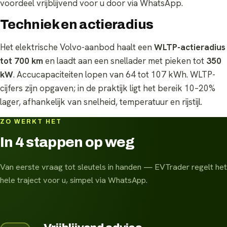
voordeel vrijblijvend voor u door via WhatsApp.
Techniek en actieradius
Het elektrische Volvo-aanbod haalt een
WLTP-actieradius
tot 700 km
en laadt aan een snellader met pieken tot
350
kW
. Accucapaciteiten lopen van 64 tot 107 kWh. WLTP-
cijfers zijn opgaven; in de praktijk ligt het bereik 10–20%
lager, afhankelijk van snelheid, temperatuur en rijstijl.
ZO WERKT HET
In 4 stappen op weg
Van eerste vraag tot sleutels in handen — EVTrader regelt het
hele traject voor u, simpel via WhatsApp.