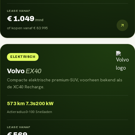
LEASE VANAF
€ 1.049
/mnd
of kopen vanaf
€ 83.995
ELEKTRISCH
Volvo
EX40
Compacte elektrische premium-SUV, voorheen bekend als
de XC40 Recharge.
573
km
7.3s
200 kW
Actieradius
0–100
Snelladen
LEASE VANAF
€ 569