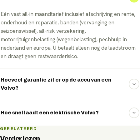
Eén vast all-in maandtarief inclusief afschrijving en rente,
onderhoud en reparatie, banden (vervanging en
seizoenswissel), all-risk verzekering,
motorrijtuigenbelasting (wegenbelasting), pechhulp in
nederland en europa. U betaalt alleen nog de laadstroom
en draagt geen restwaarderisico.
Hoeveel garantie zit er op de accu van een
Volvo?
Volvo geeft doorgaans 8 jaar of 160.000 km garantie op
het accupakket, met behoud van minimaal 70% capaciteit.
Hoe snel laadt een elektrische Volvo?
Bij lease draagt u bovendien geen restwaarde- of
accurisico.
De snelste Volvo-modellen laden aan een snellader met
GERELATEERD
pieken tot 350 kW DC, goed om onderweg in korte tijd
Verder lezen