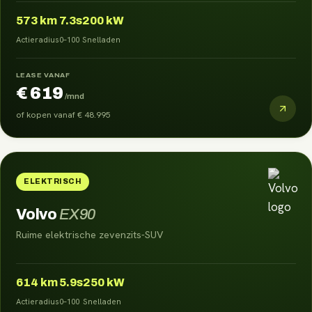
573
km
7.3s
200 kW
Actieradius
0–100
Snelladen
LEASE VANAF
€ 619
/mnd
of kopen vanaf
€ 48.995
ELEKTRISCH
Volvo
EX90
Ruime elektrische zevenzits-SUV
614
km
5.9s
250 kW
Actieradius
0–100
Snelladen