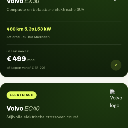
Volvo
EX30
Compacte en betaalbare elektrische SUV
480
km
5.3s
153 kW
Actieradius
0–100
Snelladen
LEASE VANAF
€ 499
/mnd
of kopen vanaf
€ 37.995
ELEKTRISCH
Volvo
EC40
Stijlvolle elektrische crossover-coupé