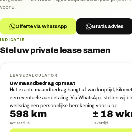
voor u.
Offerte via WhatsApp
Gratis advies
INDICATIE
Stel uw
private lease
samen
LEASECALCULATOR
Uw maandbedrag op maat
Het exacte maandbedrag hangt af van looptijd, kilomet
een eventuele aanbetaling. Via WhatsApp stellen wij b
werkdag een persoonlijke berekening voor u op.
598
km
±
18
wk
Actieradius
Levertijd