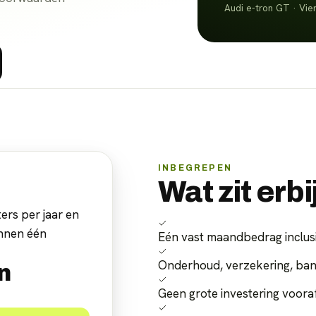
Audi e-tron GT · Vier
INBEGREPEN
Wat zit erbi
ers per jaar en
innen één
Eén vast maandbedrag inclus
Onderhoud, verzekering, ba
n
Geen grote investering voora