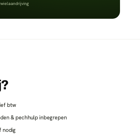
wielaandrijving
j?
ief btw
nden & pechhulp inbegrepen
f nodig