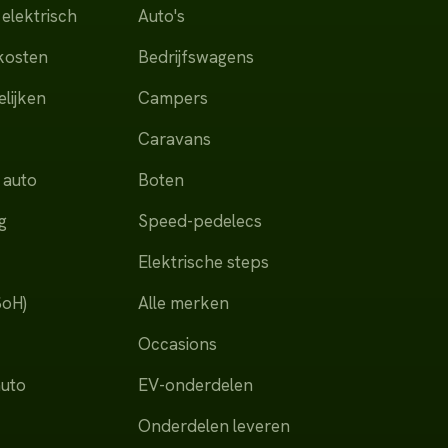
elektrisch
Auto's
dkosten
Bedrijfswagens
lijken
Campers
Caravans
 auto
Boten
g
Speed-pedelecs
Elektrische steps
SoH)
Alle merken
Occasions
auto
EV-onderdelen
Onderdelen leveren