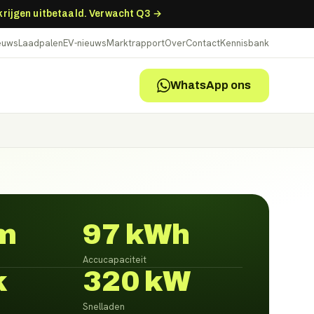
 krijgen uitbetaald. Verwacht Q3 →
ieuws
Laadpalen
EV-nieuws
Marktrapport
Over
Contact
Kennisbank
WhatsApp ons
m
97 kWh
Accucapaciteit
k
320 kW
Snelladen