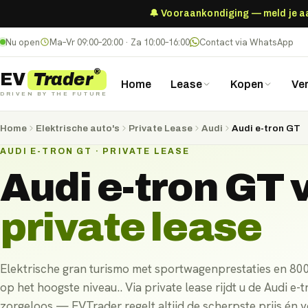
🔔 Vooraankondiging — meld je aan
Nu open
Ma–Vr 09:00–20:00 · Za 10:00–16:00
Contact via WhatsApp
®
Trader
EV
Home
Lease
Kopen
Ve
DRIVEN BY THE FUTURE
Home
Elektrische auto's
Private Lease
Audi
Audi e-tron GT
AUDI E-TRON GT · PRIVATE LEASE
Audi e-tron GT
v
private lease
Elektrische gran turismo met sportwagenprestaties en 80
op het hoogste niveau.. Via private lease rijdt u de Audi e-
zorgeloos — EVTrader regelt altijd de scherpste prijs én