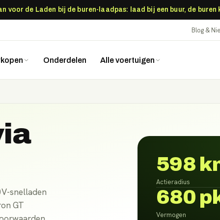
 voor de Laden bij de buren-laadpas: laad bij een buur, de buren
Blog & N
rkopen
Onderdelen
Alle voertuigen
ia
598 k
Actieradius
680 p
0V-snelladen
tron GT
Vermogen
 voorwaarden