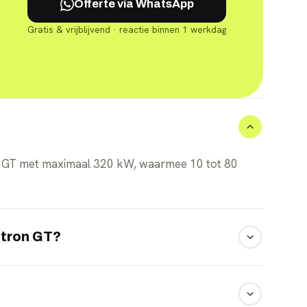
Offerte via WhatsApp
Gratis & vrijblijvend · reactie binnen 1 werkdag
on GT met maximaal 320 kW, waarmee 10 tot 80
e-tron GT?
t ongeveer 598 km dankzij de 105 kWh accu.