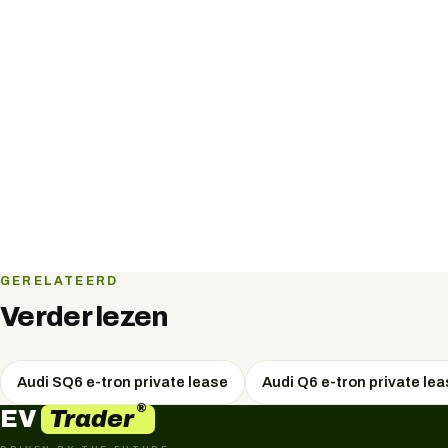
GERELATEERD
Verder lezen
Audi SQ6 e-tron private lease
Audi Q6 e-tron private le
®
Trader
EV