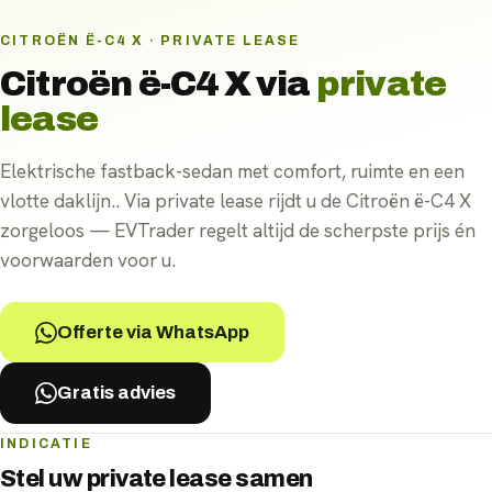
CITROËN Ë-C4 X · PRIVATE LEASE
Citroën ë-C4 X
via
private
lease
Elektrische fastback-sedan met comfort, ruimte en een
vlotte daklijn.. Via private lease rijdt u de Citroën ë-C4 X
zorgeloos — EVTrader regelt altijd de scherpste prijs én
voorwaarden voor u.
Offerte via WhatsApp
Gratis advies
INDICATIE
Stel uw
private lease
samen