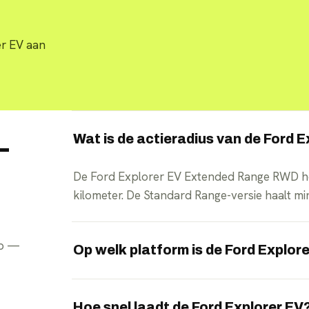
er EV aan
Wat is de actieradius van de Ford 
—
De Ford Explorer EV Extended Range RWD he
kilometer. De Standard Range-versie haalt mi
pp —
Op welk platform is de Ford Explo
De Explorer EV is gebouwd op het MEB-platf
design en afstemming.
Hoe snel laadt de Ford Explorer EV