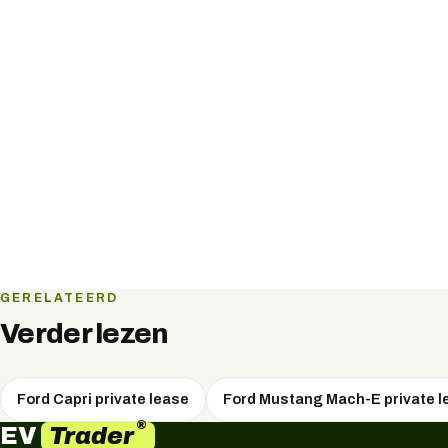
GERELATEERD
Verder lezen
Ford Capri private lease
Ford Mustang Mach-E private l
®
Trader
EV