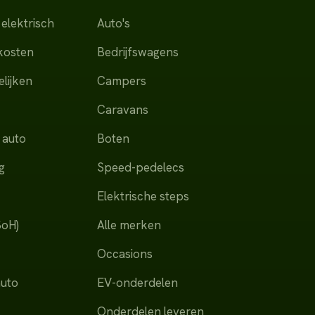
elektrisch
Auto's
dkosten
Bedrijfswagens
lijken
Campers
Caravans
 auto
Boten
g
Speed-pedelecs
Elektrische steps
SoH)
Alle merken
Occasions
auto
EV-onderdelen
Onderdelen leveren