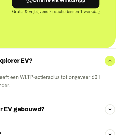
Offerte via WhatsApp
Gratis & vrijblijvend · reactie binnen 1 werkdag
Explorer EV?
eft een WLTP-actieradius tot ongeveer 601
nder.
rer EV gebouwd?
orm van Volkswagen, maar heeft een eigen Ford-
?