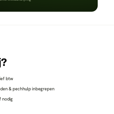
j?
ief btw
nden & pechhulp inbegrepen
f nodig