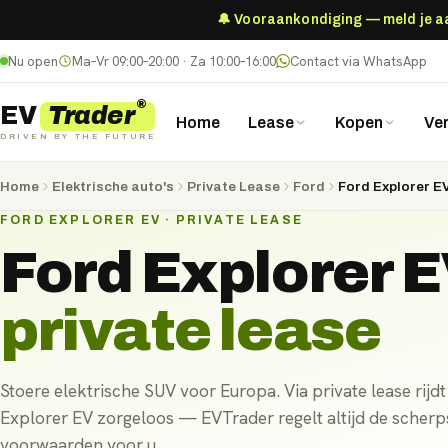
🔔 Vooraankondiging — meld je aan
Nu open
Ma–Vr 09:00–20:00 · Za 10:00–16:00
Contact via WhatsApp
®
Trader
EV
Home
Lease
Kopen
Ve
DRIVEN BY THE FUTURE
Home
Elektrische auto's
Private Lease
Ford
Ford Explorer E
FORD EXPLORER EV · PRIVATE LEASE
Ford Explorer 
private lease
Stoere elektrische SUV voor Europa. Via private lease rijdt
Explorer EV zorgeloos — EVTrader regelt altijd de scherps
voorwaarden voor u.