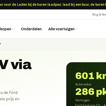
 voor de Laden bij de buren-laadpas: laad bij een buur, de buren
Blog & N
rkopen
Onderdelen
Alle voertuigen
V
EV
via
601 k
Actieradius
286 p
 u de Ford
te prijs én
Vermogen
Ford Explorer EV · A