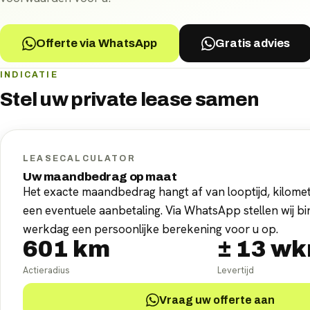
Offerte via WhatsApp
Gratis advies
INDICATIE
Stel uw
private lease
samen
LEASECALCULATOR
Uw maandbedrag op maat
Het exacte maandbedrag hangt af van looptijd, kilomet
een eventuele aanbetaling. Via WhatsApp stellen wij b
werkdag een persoonlijke berekening voor u op.
601
km
±
13
wk
Actieradius
Levertijd
Vraag uw offerte aan