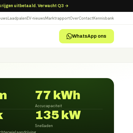
 krijgen uitbetaald. Verwacht Q3 →
ieuws
Laadpalen
EV-nieuws
Marktrapport
Over
Contact
Kennisbank
WhatsApp ons
m
77 kWh
Accucapaciteit
k
135 kW
Snelladen
chterwielaandrijving