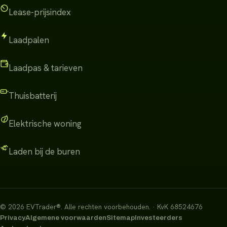
Lease-prijsindex
Laadpalen
Laadpas & tarieven
Thuisbatterij
Elektrische woning
Laden bij de buren
©
2026
EVTrader®
.
Alle rechten voorbehouden.
· KvK 68524676
Privacy
Algemene voorwaarden
Sitemap
Investeerders