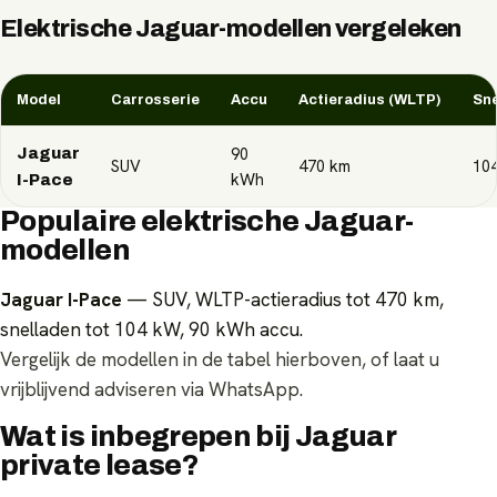
Elektrische
Jaguar
-modellen vergeleken
Model
Carrosserie
Accu
Actieradius (WLTP)
Sne
90
Jaguar
SUV
470
km
10
kWh
I-Pace
Populaire elektrische Jaguar-
modellen
Jaguar I-Pace
— SUV, WLTP-actieradius tot 470 km,
snelladen tot 104 kW, 90 kWh accu.
Vergelijk de modellen in de tabel hierboven, of laat u
vrijblijvend adviseren via WhatsApp.
Wat is inbegrepen bij Jaguar
private lease?