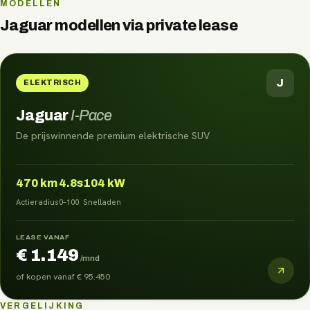
MODELLEN
Jaguar
modellen via
private lease
J
ELEKTRISCH
Jaguar
I-Pace
De prijswinnende premium elektrische SUV
470
km
4.8s
104 kW
Actieradius
0–100
Snelladen
LEASE VANAF
€ 1.149
/mnd
of kopen vanaf
€ 95.450
VERGELIJKING