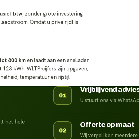
lusief btw
, zonder grote investering
laadstroom. Omdat u privé rijdt is
tot 800 km
en laadt aan een snellader
t 123 kWh. WLTP-cijfers zijn opgaven;
elheid, temperatuur en rijstijl.
Vrijblijvend advie
01
U stuurt ons via WhatsA
t het hele
Offerte op maat
02
Wij vergelijken meerdere