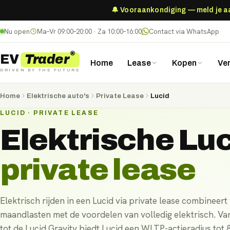
🔔 Vooraankondiging — meld je aan
Nu open
Ma–Vr 09:00–20:00 · Za 10:00–16:00
Contact via WhatsApp
®
Trader
EV
Home
Lease
Kopen
Ve
DRIVEN BY THE FUTURE
Home
Elektrische auto's
Private Lease
Lucid
LUCID · PRIVATE LEASE
Elektrische
Luc
private lease
Elektrisch rijden in een Lucid via private lease combineer
maandlasten met de voordelen van volledig elektrisch. Van
tot de Lucid Gravity biedt Lucid een WLTP-actieradius tot