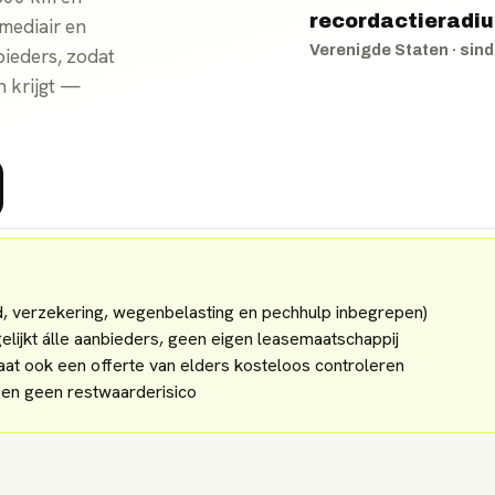
recordactieradiu
mediair en
Verenigde Staten
· sin
bieders, zodat
n krijgt —
ud, verzekering, wegenbelasting en pechhulp inbegrepen)
lijkt álle aanbieders, geen eigen leasemaatschappij
aat ook een offerte van elders kosteloos controleren
f en geen restwaarderisico