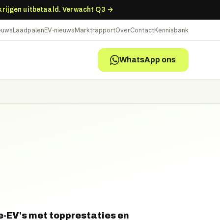
 krijgen uitbetaald. Verwacht Q3 →
ieuws
Laadpalen
EV-nieuws
Marktrapport
Over
Contact
Kennisbank
WhatsApp ons
-EV's met topprestaties en