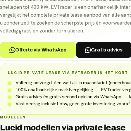
snelladen tot 400 kW. EVTrader is een onafhankelijk inter
vergelijkt het complete private lease-aanbod van álle aan
u zonder zelf te zoeken de scherpste prijs én voorwaarde
volledig gratis en zonder formulieren.
Offerte via WhatsApp
Gratis advies
LUCID PRIVATE LEASE VIA EVTRADER IN HET KORT
Volledig ontzorgd: één vast all-in maandtarief (onderho
100% onafhankelijke marktvergelijking — EVTrader verge
Gratis advies én gratis second opinion via WhatsApp — l
Vast bedrag inclusief btw, geen grote investering voora
MODELLEN
Lucid
modellen via
private lease