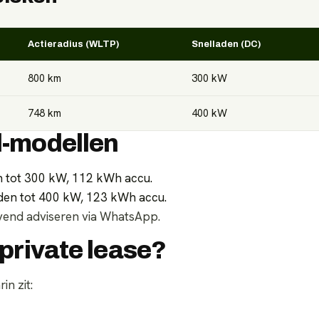
Actieradius (WLTP)
Snelladen (DC)
800
km
300
kW
748
km
400
kW
d-modellen
n tot 300 kW, 112 kWh accu.
den tot 400 kW, 123 kWh accu.
lijvend adviseren via WhatsApp.
 private lease?
in zit: