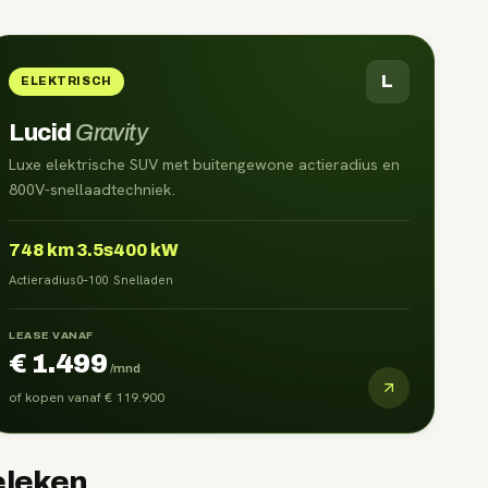
L
ELEKTRISCH
Lucid
Gravity
Luxe elektrische SUV met buitengewone actieradius en
800V-snellaadtechniek.
748
km
3.5s
400 kW
Actieradius
0–100
Snelladen
LEASE VANAF
€ 1.499
/mnd
of kopen vanaf
€ 119.900
eleken