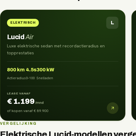
L
ELEKTRISCH
Lucid
Air
Luxe elektrische sedan met recordactieradius en
topprestaties
800
km
4.5s
300 kW
Actieradius
0–100
Snelladen
LEASE VANAF
€ 1.199
/mnd
of kopen vanaf
€ 89.900
VERGELIJKING
Elektrische
Lucid
-modellen verg