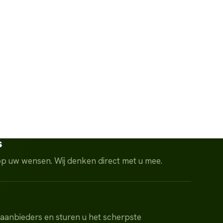
s
pp uw wensen. Wij denken direct met u mee.
 aanbieders en sturen u het scherpste