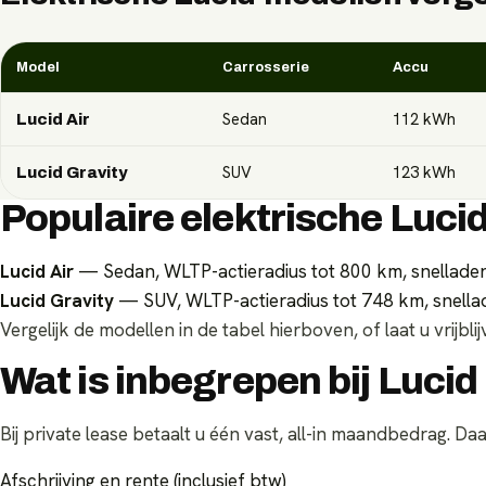
Model
Carrosserie
Accu
Sedan
112
kWh
Lucid Air
SUV
123
kWh
Lucid Gravity
Populaire elektrische Luci
Lucid Air
— Sedan, WLTP-actieradius tot 800 km, snellade
Lucid Gravity
— SUV, WLTP-actieradius tot 748 km, snella
Vergelijk de modellen in de tabel hierboven, of laat u vrijb
Wat is inbegrepen bij Lucid
Bij private lease betaalt u één vast, all-in maandbedrag. Daar
Afschrijving en rente (inclusief btw)