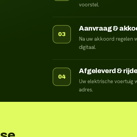
voorstel.
Aanvraag & akko
03
Na uw akkoord regelen w
digitaal.
Afgeleverd & rijd
04
Uw elektrische voertuig
adres.
ase