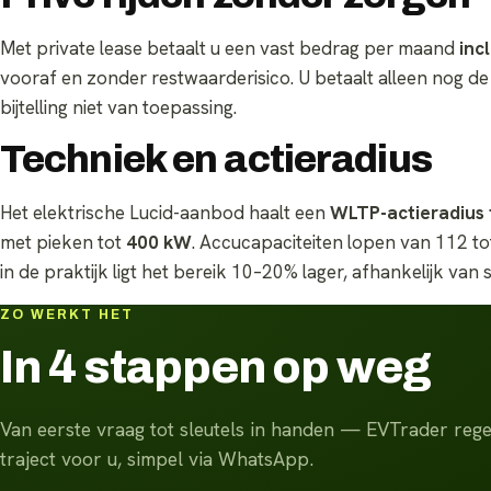
Met private lease betaalt u een vast bedrag per maand
inc
vooraf en zonder restwaarderisico. U betaalt alleen nog de 
bijtelling niet van toepassing.
Techniek en actieradius
Het elektrische Lucid-aanbod haalt een
WLTP-actieradius 
met pieken tot
400 kW
. Accucapaciteiten lopen van 112 to
in de praktijk ligt het bereik 10–20% lager, afhankelijk van sn
ZO WERKT HET
In 4 stappen op weg
Van eerste vraag tot sleutels in handen — EVTrader regel
traject voor u, simpel via WhatsApp.