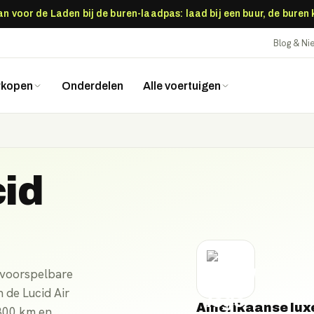
 voor de Laden bij de buren-laadpas: laad bij een buur, de buren
Blog & N
rkopen
Onderdelen
Alle voertuigen
id
t voorspelbare
 de Lucid Air
Amerikaanse luxe
 800 km en