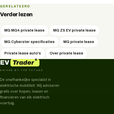
De Cyberster laadt tot ongeveer 144 kW gelijkstroom,
GERELATEERD
waarmee de accu in ongeveer 38 minuten van 10 naar 80
Verder lezen
procent gaat.
MG MG4 private lease
MG ZS EV private lease
MG Cyberster specificaties
MG private lease
Private lease auto's
Over private lease
®
Trader
EV
DRIVEN BY THE FUTURE
Dé onafhankelijke specialist in
elektrische mobiliteit. Wij adviseren
gratis over kopen, leasen en
financieren van elk elektrisch
voertuig.