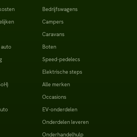
dkosten
Bedrijfswagens
lijken
Campers
Caravans
 auto
Boten
g
Speed-pedelecs
Elektrische steps
SoH)
Alle merken
Occasions
auto
EV-onderdelen
Onderdelen leveren
Onderhandelhulp