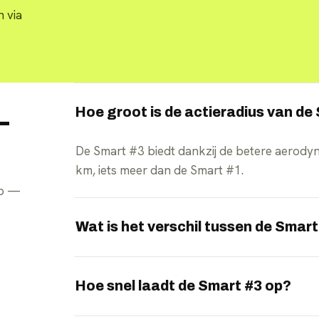
 via
Hoe groot is de actieradius van de
—
De Smart #3 biedt dankzij de betere aerody
km, iets meer dan de Smart #1.
pp —
Wat is het verschil tussen de Smart
De #3 is lager, langer en sportiever met een c
actieradius. De #1 heeft een rechtere daklijn
Hoe snel laadt de Smart #3 op?