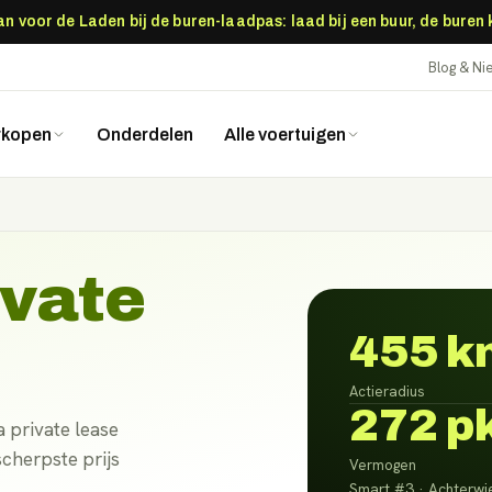
 voor de Laden bij de buren-laadpas: laad bij een buur, de buren
Blog & N
rkopen
Onderdelen
Alle voertuigen
ivate
455 k
Actieradius
272 p
 private lease
scherpste prijs
Vermogen
Smart #3 · Achterwie