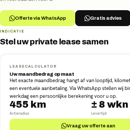
Offerte via WhatsApp
Gratis advies
INDICATIE
Stel uw
private lease
samen
LEASECALCULATOR
Uw maandbedrag op maat
Het exacte maandbedrag hangt af van looptijd, kilomet
een eventuele aanbetaling. Via WhatsApp stellen wij b
werkdag een persoonlijke berekening voor u op.
455
km
±
8
wkn
Actieradius
Levertijd
Vraag uw offerte aan