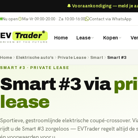
🔔 Vooraankondiging — meld je aan
Nu open
Ma–Vr 09:00–20:00 · Za 10:00–16:00
Contact via WhatsApp
®
Trader
EV
Home
Lease
Kopen
Ve
DRIVEN BY THE FUTURE
Home
Elektrische auto's
Private Lease
Smart
Smart #3
SMART #3 · PRIVATE LEASE
Smart #3
via
pr
lease
Sportieve, gestroomlijnde elektrische coupé-crossover. Via
rijdt u de Smart #3 zorgeloos — EVTrader regelt altijd de 
én voorwaarden voor u.