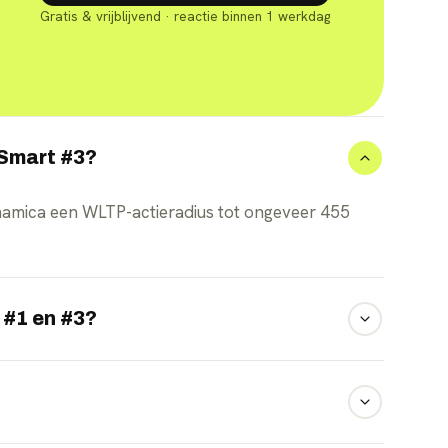
Gratis & vrijblijvend · reactie binnen 1 werkdag
 Smart #3?
namica een WLTP-actieradius tot ongeveer 455
 #1 en #3?
oupéachtige daklijn, en biedt een iets grotere
 en iets meer hoofdruimte.