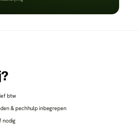
j?
ief btw
nden & pechhulp inbegrepen
f nodig