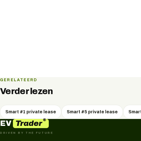
GERELATEERD
Verder lezen
Smart #1 private lease
Smart #5 private lease
Smart
®
Trader
EV
DRIVEN BY THE FUTURE