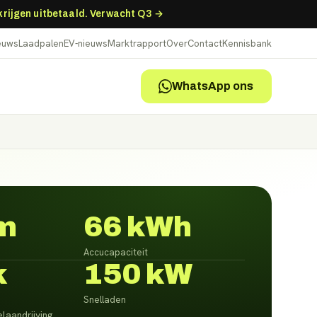
 krijgen uitbetaald. Verwacht Q3 →
ieuws
Laadpalen
EV-nieuws
Marktrapport
Over
Contact
Kennisbank
WhatsApp ons
m
66 kWh
Accucapaciteit
k
150 kW
Snelladen
laandrijving