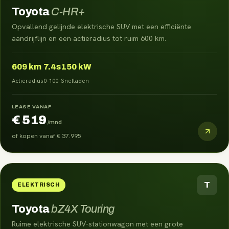
Toyota
C-HR+
Opvallend gelijnde elektrische SUV met een efficiënte
aandrijflijn en een actieradius tot ruim 600 km.
609
km
7.4s
150 kW
Actieradius
0–100
Snelladen
LEASE VANAF
€ 519
/mnd
of kopen vanaf
€ 37.995
T
ELEKTRISCH
Toyota
bZ4X Touring
Ruime elektrische SUV-stationwagon met een grote