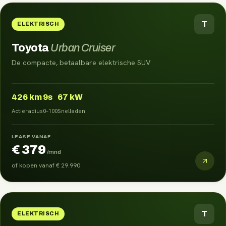
T
ELEKTRISCH
Toyota
Urban Cruiser
De compacte, betaalbare elektrische SUV
426
km
9s
67 kW
Actieradius
0–100
Snelladen
LEASE VANAF
€ 379
/mnd
of kopen vanaf
€ 29.990
T
ELEKTRISCH