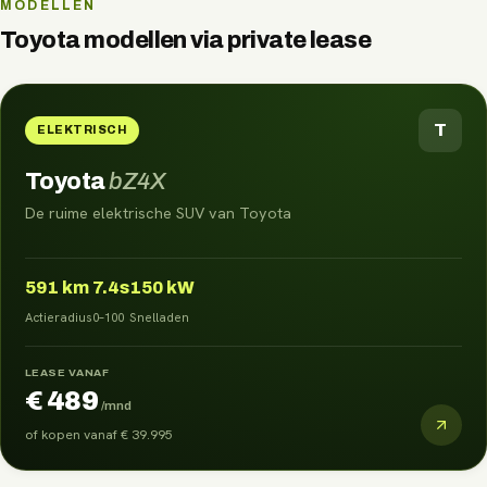
MODELLEN
Toyota
modellen via
private lease
T
ELEKTRISCH
Toyota
bZ4X
De ruime elektrische SUV van Toyota
591
km
7.4s
150 kW
Actieradius
0–100
Snelladen
LEASE VANAF
€ 489
/mnd
of kopen vanaf
€ 39.995