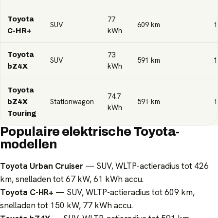
77
Toyota
SUV
609
km
1
kWh
C-HR+
73
Toyota
SUV
591
km
1
kWh
bZ4X
Toyota
74.7
Stationwagon
591
km
1
bZ4X
kWh
Touring
Populaire elektrische Toyota-
modellen
Toyota Urban Cruiser
— SUV, WLTP-actieradius tot 426
km, snelladen tot 67 kW, 61 kWh accu.
Toyota C-HR+
— SUV, WLTP-actieradius tot 609 km,
snelladen tot 150 kW, 77 kWh accu.