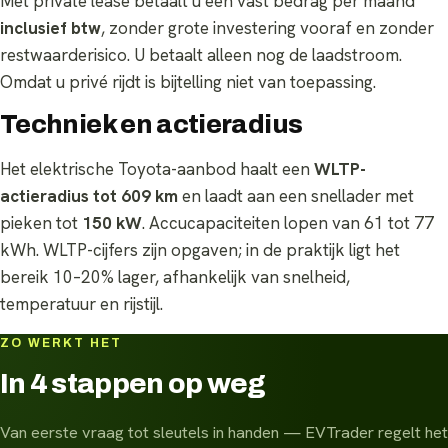
Met private lease betaalt u een vast bedrag per maand
inclusief btw
, zonder grote investering vooraf en zonder
restwaarderisico. U betaalt alleen nog de laadstroom.
Omdat u privé rijdt is bijtelling niet van toepassing.
Techniek en actieradius
Het elektrische Toyota-aanbod haalt een
WLTP-
actieradius tot 609 km
en laadt aan een snellader met
pieken tot
150 kW
. Accucapaciteiten lopen van 61 tot 77
kWh. WLTP-cijfers zijn opgaven; in de praktijk ligt het
bereik 10–20% lager, afhankelijk van snelheid,
temperatuur en rijstijl.
ZO WERKT HET
In 4 stappen op weg
Van eerste vraag tot sleutels in handen — EVTrader regelt het