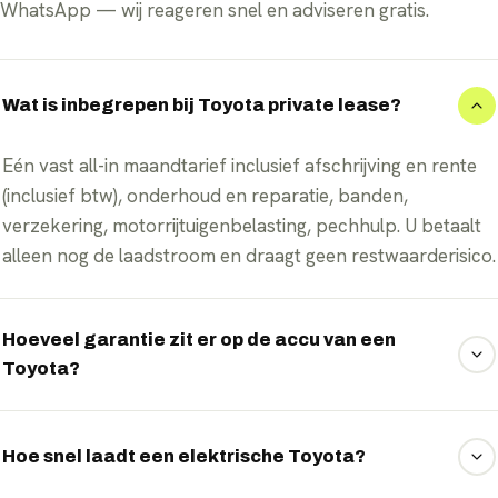
WhatsApp — wij reageren snel en adviseren gratis.
Wat is inbegrepen bij Toyota private lease?
Eén vast all-in maandtarief inclusief afschrijving en rente
(inclusief btw), onderhoud en reparatie, banden,
verzekering, motorrijtuigenbelasting, pechhulp. U betaalt
alleen nog de laadstroom en draagt geen restwaarderisico.
Hoeveel garantie zit er op de accu van een
Toyota?
Toyota geeft doorgaans 8 jaar of 160.000 km garantie op
het accupakket, met behoud van minimaal 70% capaciteit.
Hoe snel laadt een elektrische Toyota?
Bij lease draagt u bovendien geen restwaarde- of