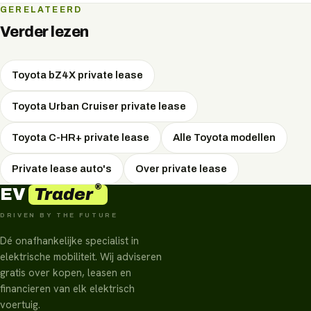
accurisico.
De snelste Toyota-modellen laden aan een snellader met
GERELATEERD
pieken tot 150 kW DC, goed om onderweg in korte tijd
Verder lezen
een groot deel bij te laden. Thuis of op het werk laadt u
met wisselstroom.
Toyota bZ4X private lease
Toyota Urban Cruiser private lease
Toyota C-HR+ private lease
Alle Toyota modellen
Private lease auto's
Over private lease
®
Trader
EV
DRIVEN BY THE FUTURE
Dé onafhankelijke specialist in
elektrische mobiliteit. Wij adviseren
gratis over kopen, leasen en
financieren van elk elektrisch
voertuig.