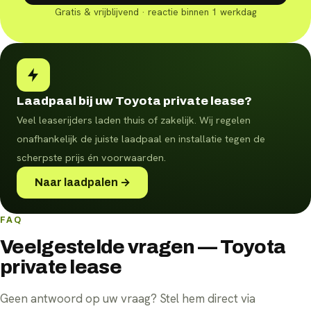
Gratis & vrijblijvend · reactie binnen 1 werkdag
Laadpaal bij uw Toyota private lease?
Veel leaserijders laden thuis of zakelijk. Wij regelen
onafhankelijk de juiste laadpaal en installatie tegen de
scherpste prijs én voorwaarden.
Naar laadpalen →
FAQ
Veelgestelde vragen — Toyota
private lease
Geen antwoord op uw vraag? Stel hem direct via