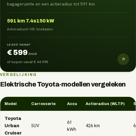
bagageruimte en een actieradius tot 591 km.
591
km
7.4s
150 kW
Actieradius
0–100
Snelladen
LEASE VANAF
€ 599
/mnd
of kopen vanaf
€ 44.995
VERGELIJKING
Elektrische
Toyota
-modellen vergeleken
Model
Carrosserie
Accu
Actieradius (WLTP)
S
Toyota
61
SUV
426
km
6
Urban
kWh
Cruiser