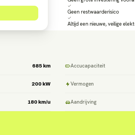
Geen restwaarderisico
Altijd een nieuwe, veilige elek
Accucapaciteit
685 km
Vermogen
200 kW
Aandrijving
180 km/u