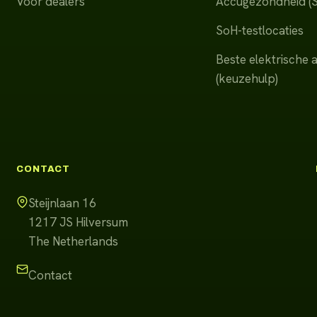
Voor dealers
Accugezondheid (
SoH-testlocaties
Beste elektrische 
(keuzehulp)
CONTACT
Steijnlaan 16
1217 JS
Hilversum
The Netherlands
Contact