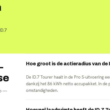
n
ID.7
Hoe groot is de actieradius van de 
—
se
De ID.7 Tourer haalt in de Pro S-uitvoering 
dankzij het 86 kWh netto accupakket. In de pra
omstandigheden.
pp —
Hoeveel laadruimte heeft de ID.7 T