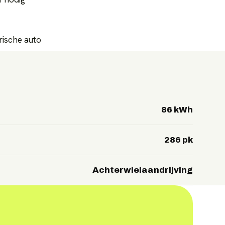
trische auto
86 kWh
286 pk
Achterwielaandrijving