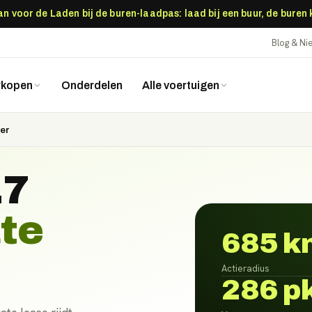
 voor de Laden bij de buren-laadpas: laad bij een buur, de buren
Blog & N
rkopen
Onderdelen
Alle voertuigen
rer
.7
ate
685 k
Actieradius
286 p