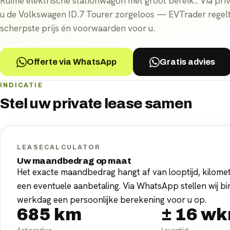
Ruime elektrische stationwagon met groot bereik.. Via priva
u de Volkswagen ID.7 Tourer zorgeloos — EVTrader regelt 
scherpste prijs én voorwaarden voor u.
Offerte via WhatsApp
Gratis advies
INDICATIE
Stel uw
private lease
samen
LEASECALCULATOR
Uw maandbedrag op maat
Het exacte maandbedrag hangt af van looptijd, kilomet
een eventuele aanbetaling. Via WhatsApp stellen wij b
werkdag een persoonlijke berekening voor u op.
685
km
±
16
wk