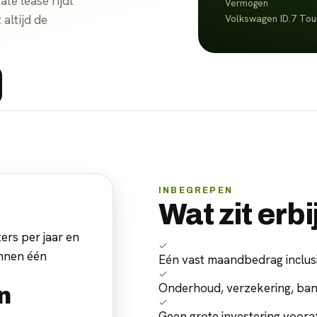
te lease rijdt
Vermogen
altijd de
Volkswagen ID.7 Tour
INBEGREPEN
Wat zit erbi
ers per jaar en
innen één
Eén vast maandbedrag inclus
Onderhoud, verzekering, ba
n
Geen grote investering voora