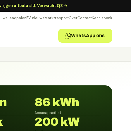
 krijgen uitbetaald. Verwacht Q3 →
ieuws
Laadpalen
EV-nieuws
Marktrapport
Over
Contact
Kennisbank
WhatsApp ons
m
86 kWh
Accucapaciteit
k
200 kW