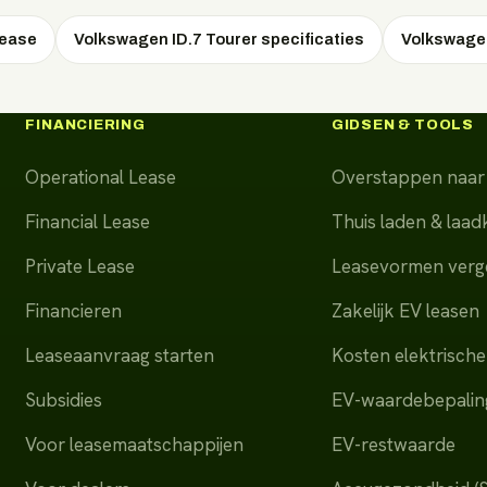
lease
Volkswagen ID.7 Tourer specificaties
Volkswagen
FINANCIERING
GIDSEN & TOOLS
Operational Lease
Overstappen naar 
Financial Lease
Thuis laden & laa
Private Lease
Leasevormen verge
Financieren
Zakelijk EV leasen
Leaseaanvraag starten
Kosten elektrische
Subsidies
EV-waardebepalin
Voor leasemaatschappijen
EV-restwaarde