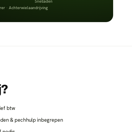
Snelladen
er · Achterwielaandrijving
j?
ief btw
nden & pechhulp inbegrepen
f nodig