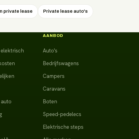
 private lease
Private lease auto's
AANBOD
elektrisch
Auto's
dkosten
Bedrijfswagens
lijken
Campers
Caravans
 auto
Boten
g
Speed-pedelecs
Elektrische steps