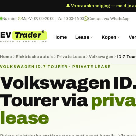
🔔 Vooraankondiging — meld je aan
Nu open
Ma–Vr 09:00–20:00 · Za 10:00–16:00
Contact via WhatsApp
®
Trader
EV
Home
Lease
Kopen
Ve
DRIVEN BY THE FUTURE
Home
Elektrische auto's
Private Lease
Volkswagen
ID.7 Tou
VOLKSWAGEN ID.7 TOURER · PRIVATE LEASE
Volkswagen ID
Tourer
via
priv
lease