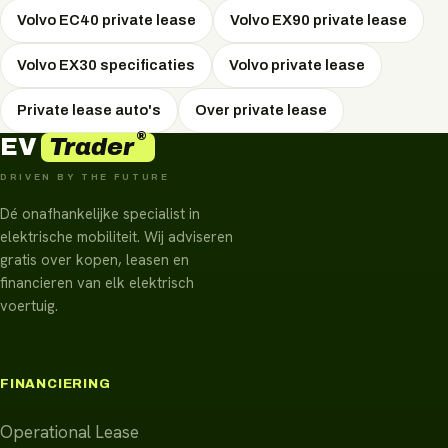
Volvo EC40 private lease
Volvo EX90 private lease
Volvo EX30 specificaties
Volvo private lease
Private lease auto's
Over private lease
®
Trader
EV
DRIVEN BY THE FUTURE
Dé onafhankelijke specialist in
elektrische mobiliteit. Wij adviseren
gratis over kopen, leasen en
financieren van elk elektrisch
voertuig.
FINANCIERING
Operational Lease