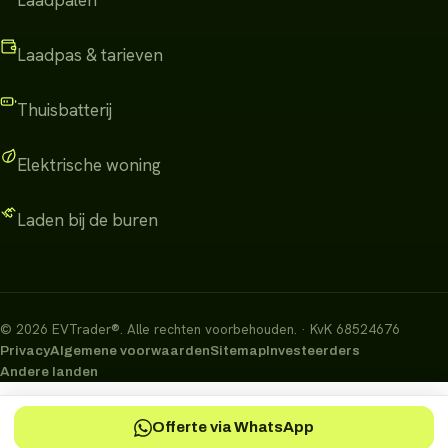
Laadpas & tarieven
Thuisbatterij
Elektrische woning
Laden bij de buren
©
2026
EVTrader®
.
Alle rechten voorbehouden.
· KvK 68524676
Privacy
Algemene voorwaarden
Sitemap
Investeerders
Andere landen
Offerte via WhatsApp