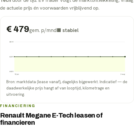
Tech
door de tijd. EVTrader volgt de marktontwikkeling; vraag
de actuele prijs én voorwaarden vrijblijvend op.
€
479
gem. p/mnd
■
stabiel
€
519
€
479
€
439
12 jun
2 aug
Bron: marktdata (lease vanaf), dagelijks bijgewerkt. Indicatief — de
daadwerkelijke prijs hangt af van looptijd, kilometrage en
uitvoering.
FINANCIERING
Renault Megane E-Tech leasen of
financieren