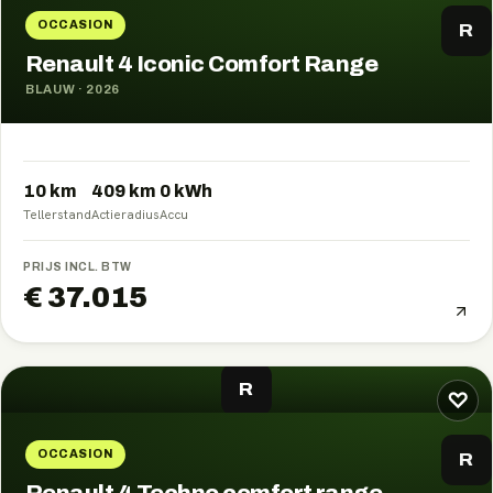
OCCASION
R
Renault 4 Iconic Comfort Range
BLAUW
·
2026
10 km
409
km
0
kWh
Tellerstand
Actieradius
Accu
PRIJS INCL. BTW
€ 37.015
R
♡
OCCASION
R