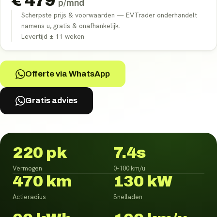
€
479
p/mnd
Scherpste prijs & voorwaarden — EVTrader onderhandelt
namens u, gratis & onafhankelijk.
Levertijd ±
11
weken
Offerte via WhatsApp
Gratis advies
220 pk
7.4s
Vermogen
0–100 km/u
470 km
130 kW
Actieradius
Snelladen