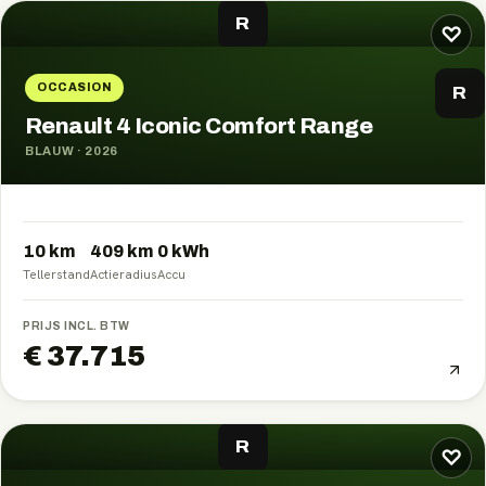
R
♡
OCCASION
R
Renault 4 Iconic Comfort Range
BLAUW
·
2026
10 km
409
km
0
kWh
Tellerstand
Actieradius
Accu
PRIJS INCL. BTW
€ 37.715
R
♡