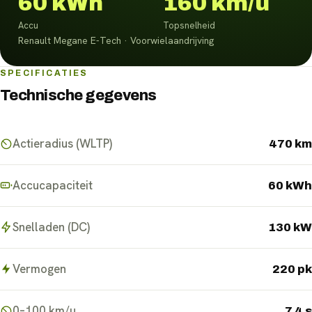
60 kWh
160 km/u
Accu
Topsnelheid
Renault Megane E-Tech · Voorwielaandrijving
SPECIFICATIES
Technische gegevens
Actieradius (WLTP)
470 km
Accucapaciteit
60 kWh
Snelladen (DC)
130 kW
Vermogen
220 pk
0–100 km/u
7.4 s