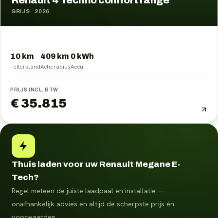
Renault 4 Techno comfort range
GRIJS
·
2026
10 km
409
km
0
kWh
Tellerstand
Actieradius
Accu
PRIJS INCL. BTW
€ 35.815
Thuis laden voor uw Renault Megane E-
Tech?
Regel meteen de juiste laadpaal en installatie —
onafhankelijk advies en altijd de scherpste prijs én
voorwaarden.