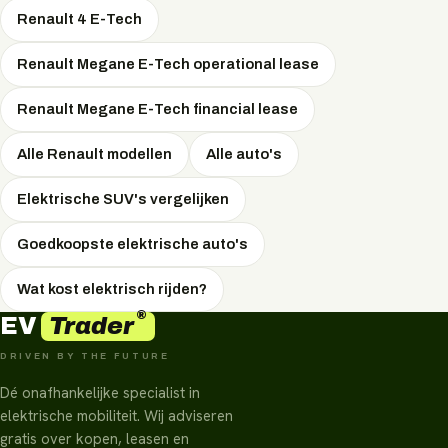
voordeligst is, hangt af van uw situatie — EVTrader
Renault 4 E-Tech
adviseert onafhankelijk en onderhandelt de scherpste
Renault Megane E-Tech operational lease
prijs.
Renault Megane E-Tech financial lease
Alle Renault modellen
Alle auto's
Elektrische SUV's vergelijken
Goedkoopste elektrische auto's
Wat kost elektrisch rijden?
®
Trader
EV
DRIVEN BY THE FUTURE
Dé onafhankelijke specialist in
elektrische mobiliteit. Wij adviseren
gratis over kopen, leasen en