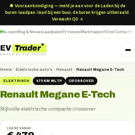
🔔 Vooraankondiging — meld je aan voor de Laden bij de
buren-laadpas: laad bij een buur, de buren krijgen uitbetaald.
Verwacht Q3 →
Nu open
Blog & Nieuws
Laadpalen
EV-nieuws
Marktrapport
Over
Contact
Ke
®
Trader
EV
DRIVEN BY THE FUTURE
Home
Elektrische auto's
Renault
Renault Megane E-Tech
ELEKTRISCH
470
KM
WLTP
CROSSOVER
Renault Megane E-Tech
Stijlvolle elektrische compacte crossover
LEASE VANAF