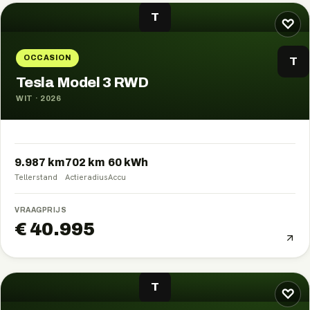
T
♡
OCCASION
T
Tesla Model 3 RWD
WIT
·
2026
9.987 km
702
km
60
kWh
Tellerstand
Actieradius
Accu
VRAAGPRIJS
€ 40.995
T
♡