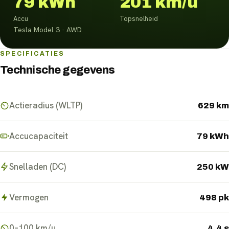
79 kWh
201 km/u
Accu
Topsnelheid
Tesla Model 3 · AWD
SPECIFICATIES
Technische gegevens
Actieradius (WLTP)
629 km
Accucapaciteit
79 kWh
Snelladen (DC)
250 kW
Vermogen
498 pk
0–100 km/u
4.4 s