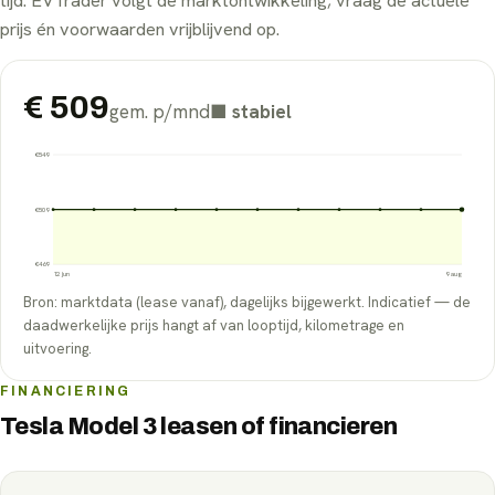
tijd. EVTrader volgt de marktontwikkeling; vraag de actuele
prijs én voorwaarden vrijblijvend op.
€
509
gem. p/mnd
■
stabiel
€
549
€
509
€
469
12 jun
9 aug
Bron: marktdata (lease vanaf), dagelijks bijgewerkt. Indicatief — de
daadwerkelijke prijs hangt af van looptijd, kilometrage en
uitvoering.
FINANCIERING
Tesla Model 3 leasen of financieren