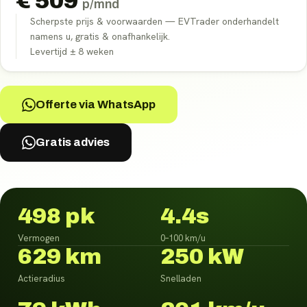
€
509
p/mnd
Scherpste prijs & voorwaarden — EVTrader onderhandelt
namens u, gratis & onafhankelijk.
Levertijd ±
8
weken
Offerte via WhatsApp
Gratis advies
498 pk
4.4s
Vermogen
0–100 km/u
629 km
250 kW
Actieradius
Snelladen