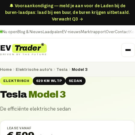
🔔 Vooraankondiging — meld je aan voor de Laden bij de
buren-laadpas: laad bij een buur, de buren krijgen uitbetaald.
Verwacht Q3 →
Nu open
Blog & Nieuws
Laadpalen
EV-nieuws
Marktrapport
Over
Contact
Ke
®
Trader
EV
DRIVEN BY THE FUTURE
Home
Elektrische auto's
Tesla
Model 3
ELEKTRISCH
629
KM
WLTP
SEDAN
Tesla
Model 3
De efficiënte elektrische sedan
LEASE VANAF