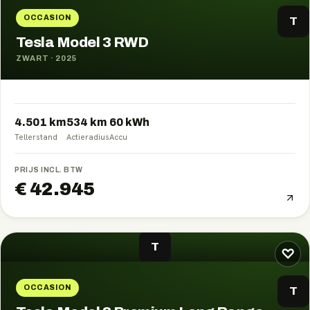
OCCASION
T
Tesla Model 3 RWD
ZWART
·
2025
4.501 km
534
km
60
kWh
Tellerstand
Actieradius
Accu
PRIJS INCL. BTW
€ 42.945
T
♡
OCCASION
T