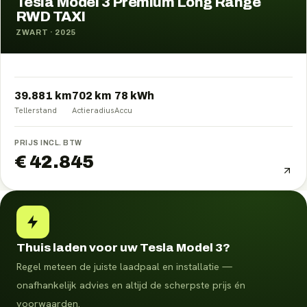
Tesla Model 3 Premium Long Range
RWD TAXI
ZWART
·
2025
39.881 km
702
km
78
kWh
Tellerstand
Actieradius
Accu
PRIJS INCL. BTW
€ 42.845
Thuis laden voor uw Tesla Model 3?
Regel meteen de juiste laadpaal en installatie —
onafhankelijk advies en altijd de scherpste prijs én
voorwaarden.