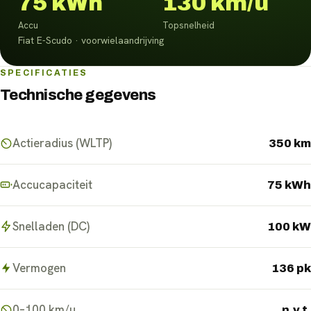
75 kWh
130 km/u
Accu
Topsnelheid
Fiat E-Scudo · voorwielaandrijving
SPECIFICATIES
Technische gegevens
Actieradius (WLTP)
350 km
Accucapaciteit
75 kWh
Snelladen (DC)
100 kW
Vermogen
136 pk
0–100 km/u
n.v.t.