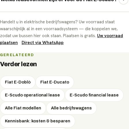
jaarkilometrage, een eventuele aanbetaling en de
leasevorm. EVTrader vergelijkt onafhankelijk meerdere
Voor de Fiat E-Scudo zijn de beschikbare leasevormen:
Handelt u in elektrische bedrijfswagens? Uw voorraad staat
leasemaatschappijen en onderhandelt de scherpste
Operational Lease, Financial Lease. Bij private lease
waarschijnlijk al in een voorraadsysteem — die koppelen we,
maandprijs — gratis, via WhatsApp.
betaalt u als particulier een all-in vast maandbedrag;
zodat uw bussen hier ook staan. Plaatsen is gratis.
Uw voorraad
operational en financial lease zijn zakelijke vormen met
plaatsen
·
Direct via WhatsApp
fiscale voordelen. Welke vorm het voordeligst is, hangt af
van uw situatie — EVTrader adviseert onafhankelijk en
GERELATEERD
onderhandelt de scherpste prijs.
Verder lezen
Fiat E-Doblò
Fiat E-Ducato
E-Scudo operational lease
E-Scudo financial lease
Alle Fiat modellen
Alle bedrijfswagens
Kennisbank: kosten & besparen