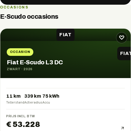
OCCASIONS
E-Scudo
occasions
FIAT
♡
OCCASION
FIA
Fiat E-Scudo L3 DC
ZWART
·
2026
11 km
339
km
75
kWh
Tellerstand
Actieradius
Accu
PRIJS INCL. BTW
€ 53.228