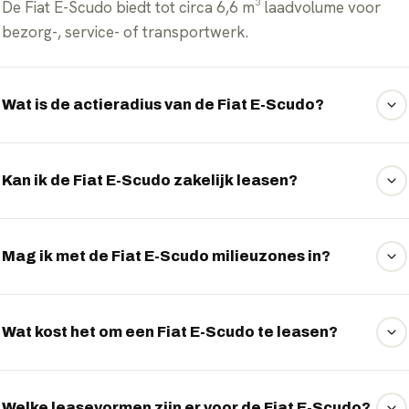
De Fiat E-Scudo biedt tot circa 6,6 m³ laadvolume voor
bezorg-, service- of transportwerk.
Wat is de actieradius van de Fiat E-Scudo?
De Fiat E-Scudo rijdt tot circa 350 kilometer WLTP op één
lading.
Kan ik de Fiat E-Scudo zakelijk leasen?
Ja. EVTrader regelt operational lease, financial lease en
financiering voor de Fiat E-Scudo en berekent uw
Mag ik met de Fiat E-Scudo milieuzones in?
maandlast en fiscale voordelen.
Ja, de Fiat E-Scudo is volledig elektrisch en houdt
onbeperkt toegang tot Nederlandse milieuzones.
Wat kost het om een Fiat E-Scudo te leasen?
Een Fiat E-Scudo leasen kan vanaf circa € 559 per maand.
Het exacte maandbedrag hangt af van de looptijd, het
Welke leasevormen zijn er voor de Fiat E-Scudo?