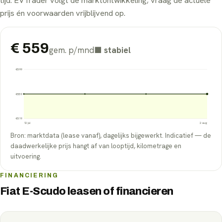
tijd. EVTrader volgt de marktontwikkeling; vraag de actuele
prijs én voorwaarden vrijblijvend op.
€
559
gem. p/mnd
■
stabiel
€
599
€
559
€
519
12 jul
2 aug
Bron: marktdata (lease vanaf), dagelijks bijgewerkt. Indicatief — de
daadwerkelijke prijs hangt af van looptijd, kilometrage en
uitvoering.
FINANCIERING
Fiat E-Scudo leasen of financieren