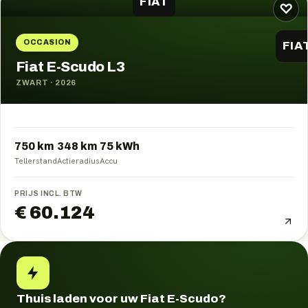
FIAT
♡
OCCASION
FIA
Fiat E-Scudo L3
ZWART
·
2026
750 km
348
km
75
kWh
Tellerstand
Actieradius
Accu
PRIJS INCL. BTW
€ 60.124
Thuis laden voor uw Fiat E-Scudo?