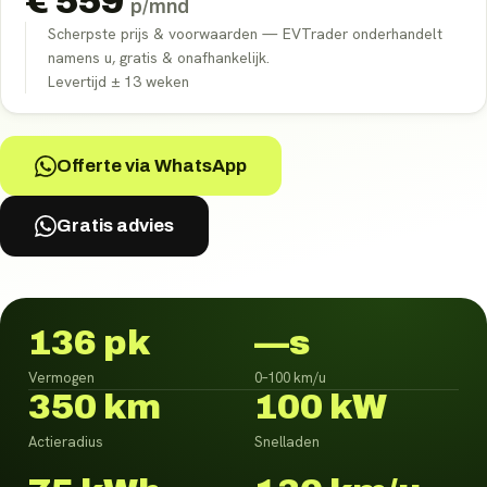
€
559
p/mnd
Scherpste prijs & voorwaarden — EVTrader onderhandelt
namens u, gratis & onafhankelijk.
Levertijd ±
13
weken
Offerte via WhatsApp
Gratis advies
136 pk
—s
Vermogen
0–100 km/u
350 km
100 kW
Actieradius
Snelladen