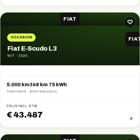
FIAT
♡
OCCASION
FIA
Fiat E-Scudo L3
WIT
·
2026
5.000 km
348
km
75
kWh
Tellerstand
Actieradius
Accu
PRIJS INCL. BTW
€ 43.487