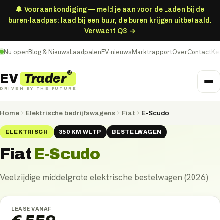
🔔 Vooraankondiging — meld je aan voor de Laden bij de
buren-laadpas: laad bij een buur, de buren krijgen uitbetaald.
Verwacht Q3 →
Nu open
Blog & Nieuws
Laadpalen
EV-nieuws
Marktrapport
Over
Contact
Ke
®
Trader
EV
DRIVEN BY THE FUTURE
Home
Elektrische bedrijfswagens
Fiat
E-Scudo
ELEKTRISCH
350
KM
WLTP
BESTELWAGEN
Fiat
E-Scudo
Veelzijdige middelgrote elektrische bestelwagen (2026)
LEASE VANAF