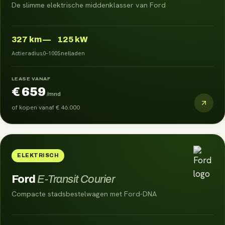
De slimme elektrische middenklasser van Ford
327
km
—
125 kW
Actieradius
0–100
Snelladen
LEASE VANAF
€ 659
/mnd
of kopen vanaf
€ 46.000
ELEKTRISCH
Ford
E-Transit Courier
Compacte stadsbestelwagen met Ford-DNA