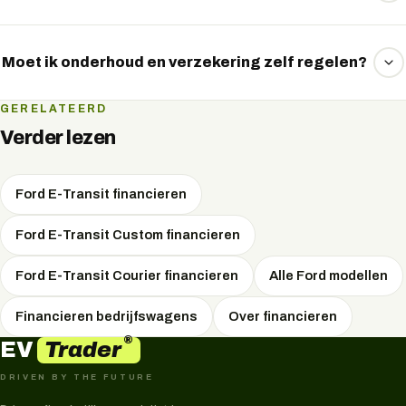
aanvraag voor u.
Ja, u betaalt rente over het geleende bedrag. EVTrader
vergelijkt meerdere financiers om de scherpste rente voor
Moet ik onderhoud en verzekering zelf regelen?
u te vinden.
Ja, bij financieren regelt u zelf het onderhoud en de
GERELATEERD
verzekering, omdat u eigenaar bent van het voertuig.
Verder lezen
Ford E-Transit financieren
Ford E-Transit Custom financieren
Ford E-Transit Courier financieren
Alle Ford modellen
Financieren bedrijfswagens
Over financieren
®
Trader
EV
DRIVEN BY THE FUTURE