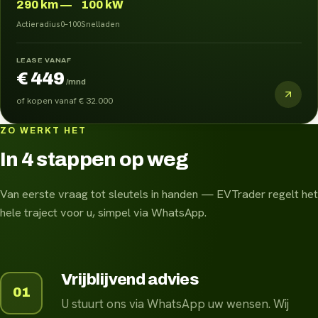
290
km
—
100 kW
Actieradius
0–100
Snelladen
LEASE VANAF
€ 449
/mnd
of kopen vanaf
€ 32.000
ZO WERKT HET
In 4 stappen op weg
Van eerste vraag tot sleutels in handen — EVTrader regelt het
hele traject voor u, simpel via WhatsApp.
Vrijblijvend advies
01
U stuurt ons via WhatsApp uw wensen. Wij