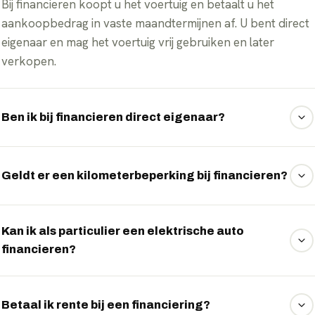
Bij financieren koopt u het voertuig en betaalt u het
aankoopbedrag in vaste maandtermijnen af. U bent direct
eigenaar en mag het voertuig vrij gebruiken en later
verkopen.
Ben ik bij financieren direct eigenaar?
Ja, anders dan bij lease bent u bij financieren vanaf de
aankoop eigenaar van het elektrische voertuig.
Geldt er een kilometerbeperking bij financieren?
Nee, er is geen kilometerbeperking. U rijdt onbeperkt
zonder bij te betalen voor extra kilometers.
Kan ik als particulier een elektrische auto
financieren?
Ja, financieren is geschikt voor zowel particulieren als
ondernemers. Wij vergelijken de financiers en regelen de
Betaal ik rente bij een financiering?