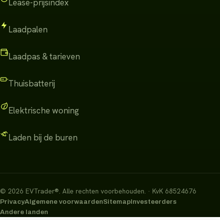
Lease-prijsindex
Laadpalen
Laadpas & tarieven
Thuisbatterij
Elektrische woning
Laden bij de buren
©
2026
EVTrader®
.
Alle rechten voorbehouden.
· KvK 68524676
Privacy
Algemene voorwaarden
Sitemap
Investeerders
Andere landen