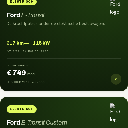
ELEKTRISCH
Ford
E-Transit
De krachtpatser onder de elektrische bestelwagens
317
km
—
115 kW
Actieradius
0–100
Snelladen
LEASE VANAF
€ 749
/mnd
of kopen vanaf
€ 52.000
ELEKTRISCH
Ford
E-Transit Custom