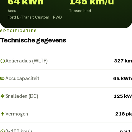
64 kWh
145 km/u
Accu
Topsnelheid
Ford E-Transit Custom · RWD
SPECIFICATIES
Technische gegevens
Actieradius (WLTP)
327 km
Accucapaciteit
64 kWh
Snelladen (DC)
125 kW
Vermogen
218 pk
0–100 km/u
n.v.t.