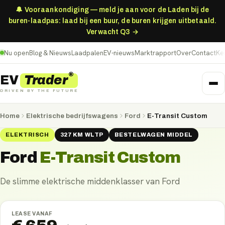
🔔 Vooraankondiging — meld je aan voor de Laden bij de
buren-laadpas: laad bij een buur, de buren krijgen uitbetaald.
Verwacht Q3 →
Nu open
Blog & Nieuws
Laadpalen
EV-nieuws
Marktrapport
Over
Contact
Ke
®
Trader
EV
DRIVEN BY THE FUTURE
Home
Elektrische bedrijfswagens
Ford
E-Transit Custom
ELEKTRISCH
327
KM
WLTP
BESTELWAGEN MIDDEL
Ford
E-Transit Custom
De slimme elektrische middenklasser van Ford
LEASE VANAF