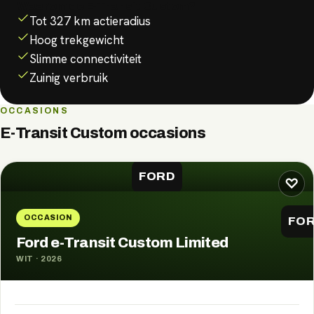
Waarom de
E-Transit Custom
?
Tot 327 km actieradius
Hoog trekgewicht
Slimme connectiviteit
Zuinig verbruik
OCCASIONS
E-Transit Custom
occasions
FORD
♡
OCCASION
FO
Ford e-Transit Custom Limited
WIT
·
2026