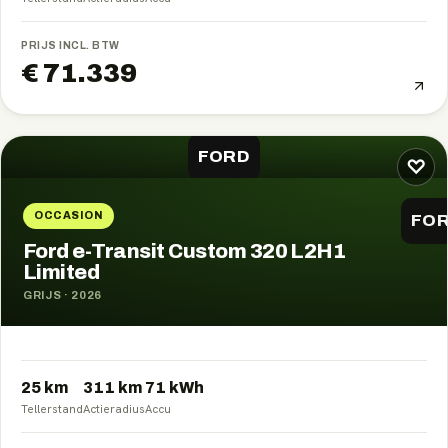
PRIJS INCL. BTW
€ 71.339
FORD
♡
OCCASION
FO
Ford e-Transit Custom 320 L2H1
Limited
GRIJS
·
2026
25 km
311
km
71
kWh
Tellerstand
Actieradius
Accu