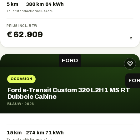
5 km
380
km
64
kWh
Tellerstand
Actieradius
Accu
PRIJS INCL. BTW
€ 62.909
FORD
♡
OCCASION
FO
Ford e-Transit Custom 320 L2H1 MS RT
Dubbele Cabine
BLAUW
·
2026
15 km
274
km
71
kWh
Tellerstand
Actieradius
Accu