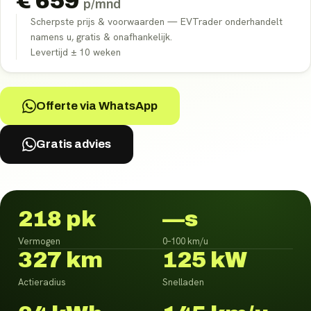
€
659
p/mnd
Scherpste prijs & voorwaarden — EVTrader onderhandelt
namens u, gratis & onafhankelijk.
Levertijd ±
10
weken
Offerte via WhatsApp
Gratis advies
218 pk
—s
Vermogen
0–100 km/u
327 km
125 kW
Actieradius
Snelladen