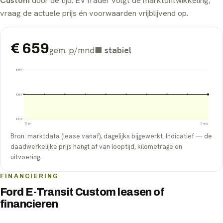
Custom
door de tijd. EVTrader volgt de marktontwikkeling;
vraag de actuele prijs én voorwaarden vrijblijvend op.
€
659
gem. p/mnd
■
stabiel
€
699
€
659
€
619
12 jun
2 aug
Bron: marktdata (lease vanaf), dagelijks bijgewerkt. Indicatief — de
daadwerkelijke prijs hangt af van looptijd, kilometrage en
uitvoering.
FINANCIERING
Ford E-Transit Custom leasen of
financieren