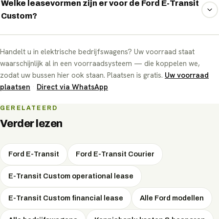
per maand. Het exacte maandbedrag hangt af van de
Welke leasevormen zijn er voor de Ford E-Transit
Custom?
looptijd, het jaarkilometrage, een eventuele aanbetaling en
de leasevorm. EVTrader vergelijkt onafhankelijk meerdere
Voor de Ford E-Transit Custom zijn de beschikbare
leasemaatschappijen en onderhandelt de scherpste
Handelt u in elektrische bedrijfswagens? Uw voorraad staat
leasevormen: Operational Lease, Financial Lease. Bij
maandprijs — gratis, via WhatsApp.
waarschijnlijk al in een voorraadsysteem — die koppelen we,
private lease betaalt u als particulier een all-in vast
zodat uw bussen hier ook staan. Plaatsen is gratis.
Uw voorraad
maandbedrag; operational en financial lease zijn zakelijke
plaatsen
·
Direct via WhatsApp
vormen met fiscale voordelen. Welke vorm het voordeligst
is, hangt af van uw situatie — EVTrader adviseert
GERELATEERD
onafhankelijk en onderhandelt de scherpste prijs.
Verder lezen
Ford E-Transit
Ford E-Transit Courier
E-Transit Custom operational lease
E-Transit Custom financial lease
Alle Ford modellen