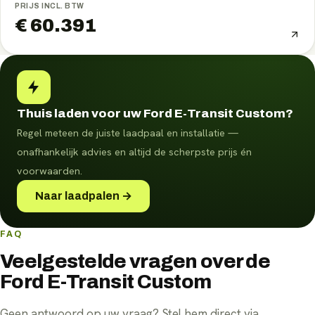
PRIJS INCL. BTW
€ 60.391
Thuis laden voor uw Ford E-Transit Custom?
Regel meteen de juiste laadpaal en installatie —
onafhankelijk advies en altijd de scherpste prijs én
voorwaarden.
Naar laadpalen →
FAQ
Veelgestelde vragen over de
Ford E-Transit Custom
Geen antwoord op uw vraag? Stel hem direct via