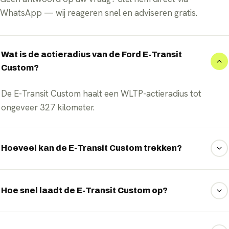
WhatsApp — wij reageren snel en adviseren gratis.
Wat is de actieradius van de Ford E-Transit
Custom?
De E-Transit Custom haalt een WLTP-actieradius tot
ongeveer 327 kilometer.
Hoeveel kan de E-Transit Custom trekken?
De E-Transit Custom heeft een trekgewicht tot ongeveer
2.300 kilogram, hoog voor deze klasse.
Hoe snel laadt de E-Transit Custom op?
Met snelladen tot 125 kW laad je hem in ongeveer 30