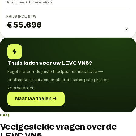
Tellerstand
Actieradius
Accu
PRIJS INCL. BTW
€ 55.696
Thuis laden voor uw LEVC VN5?
Regel meteen de juiste laadpaal en installatie —
onafhankelijk advies en altijd de scherpste prijs én
voorwaarden.
Naar laadpalen →
FAQ
Veelgestelde vragen over de
LEVC VN5