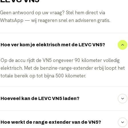
Geen antwoord op uw vraag? Stel hem direct via
WhatsApp — wij reageren snel en adviseren gratis.
Hoe ver kom je elektrisch met de LEVC VN5?
Op de accu rijdt de VN5 ongeveer 90 kilometer volledig
elektrisch. Met de benzine-range-extender erbij loopt het
totale bereik op tot bijna 500 kilometer.
Hoeveel kan de LEVC VN5 laden?
De VN5 biedt een laadruimte van circa 5 kubieke meter en
een laadvermogen rond de 800 kilogram, afhankelijk van
Hoe werkt de range extender van de VN5?