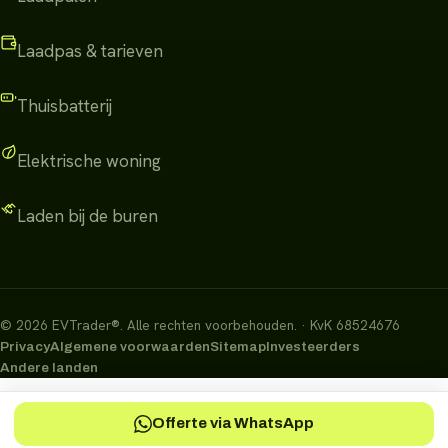
Laadpas & tarieven
Thuisbatterij
Elektrische woning
Laden bij de buren
©
2026
EVTrader®
.
Alle rechten voorbehouden.
· KvK 68524676
Privacy
Algemene voorwaarden
Sitemap
Investeerders
Andere landen
Offerte via WhatsApp