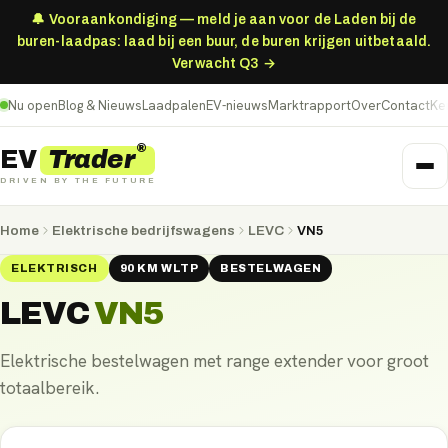
🔔 Vooraankondiging — meld je aan voor de Laden bij de
buren-laadpas: laad bij een buur, de buren krijgen uitbetaald.
Verwacht Q3 →
Nu open
Blog & Nieuws
Laadpalen
EV-nieuws
Marktrapport
Over
Contact
Ke
®
Trader
EV
DRIVEN BY THE FUTURE
Home
Elektrische bedrijfswagens
LEVC
VN5
ELEKTRISCH
90
KM
WLTP
BESTELWAGEN
LEVC
VN5
Elektrische bestelwagen met range extender voor groot
totaalbereik.