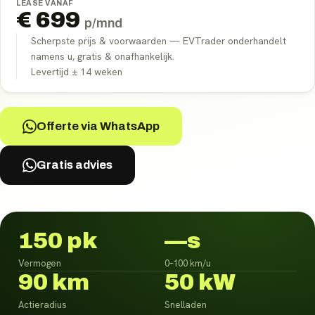
LEASE VANAF
€
699
p/mnd
Scherpste prijs & voorwaarden — EVTrader onderhandelt
namens u, gratis & onafhankelijk.
Levertijd ±
14
weken
Offerte via WhatsApp
Gratis advies
150 pk
—s
Vermogen
0–100 km/u
90 km
50 kW
Actieradius
Snelladen