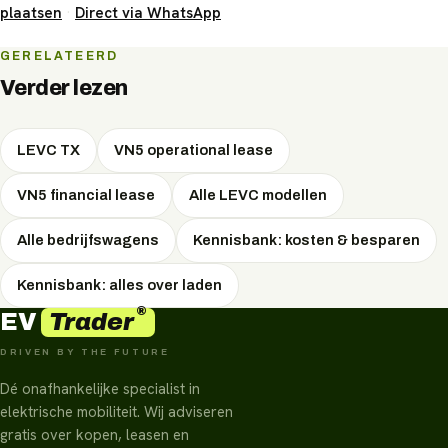
plaatsen
·
Direct via WhatsApp
fiscale voordelen. Welke vorm het voordeligst is, hangt af
van uw situatie — EVTrader adviseert onafhankelijk en
GERELATEERD
onderhandelt de scherpste prijs.
Verder lezen
LEVC TX
VN5 operational lease
VN5 financial lease
Alle LEVC modellen
Alle bedrijfswagens
Kennisbank: kosten & besparen
Kennisbank: alles over laden
®
Trader
EV
DRIVEN BY THE FUTURE
Dé onafhankelijke specialist in
elektrische mobiliteit. Wij adviseren
gratis over kopen, leasen en