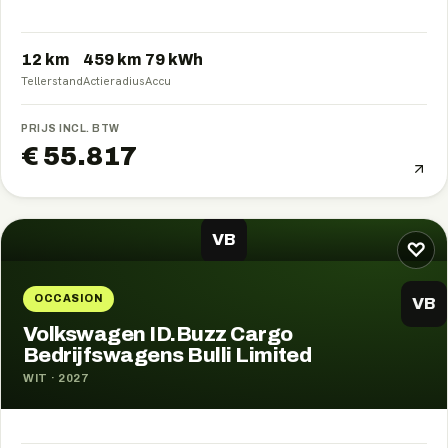
12 km
459
km
79
kWh
Tellerstand
Actieradius
Accu
PRIJS INCL. BTW
€ 55.817
VB
♡
OCCASION
VB
Volkswagen ID.Buzz Cargo
Bedrijfswagens Bulli Limited
WIT
·
2027