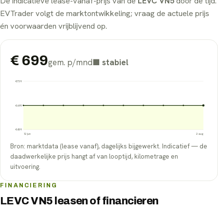
De indicatieve lease-vanaf-prijs van de
LEVC VN5
door de tijd.
EVTrader volgt de marktontwikkeling; vraag de actuele prijs
én voorwaarden vrijblijvend op.
€
699
gem. p/mnd
■
stabiel
€
739
€
699
€
659
12 jun
2 aug
Bron: marktdata (lease vanaf), dagelijks bijgewerkt. Indicatief — de
daadwerkelijke prijs hangt af van looptijd, kilometrage en
uitvoering.
FINANCIERING
LEVC VN5 leasen of financieren