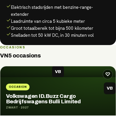
Waarom de
VN5
?
Elektrisch stadsrijden met benzine-range-
extender
Laadruimte van circa 5 kubieke meter
Groot totaalbereik tot bijna 500 kilometer
Snelladen tot 50 kW DC, in 30 minuten vol
OCCASIONS
VN5
occasions
VB
♡
OCCASION
VB
Volkswagen ID.Buzz Cargo
Bedrijfswagens Bulli Limited
ZWART
·
2027