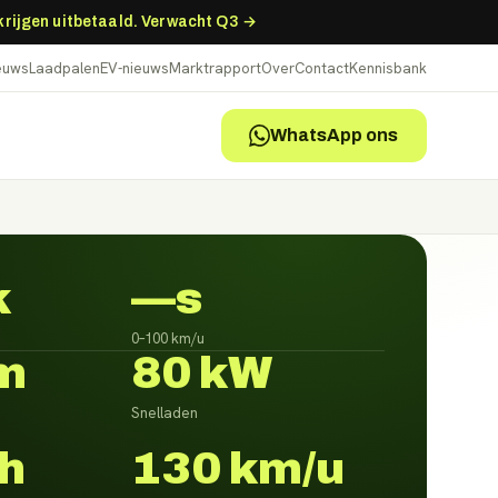
 krijgen uitbetaald. Verwacht Q3 →
ieuws
Laadpalen
EV-nieuws
Marktrapport
Over
Contact
Kennisbank
WhatsApp ons
k
—s
0–100 km/u
m
80 kW
Snelladen
h
130 km/u