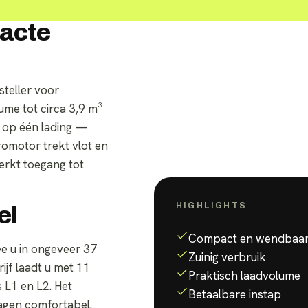
acte
teller voor
ume tot circa 3,9 m³
P op één lading —
omotor trekt vlot en
perkt toegang tot
HIGHLIGHTS
el
Waarom de
Townstar 
Compact en wendbaa
e u in ongeveer 37
Zuinig verbruik
jf laadt u met 11
Praktisch laadvolume
 L1 en L2. Het
Betaalbare instap
agen comfortabel.