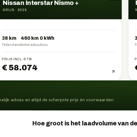
Nissan Interstar Nismo +
GRIJS
·
2026
38 km
460
km
0
kWh
Tellerstand
Actieradius
Accu
T
PRIJS INCL. BTW
P
€ 58.074
elijk advies en altijd de scherpste prijs én voorwaarden.
Hoe groot is het laadvolume van d