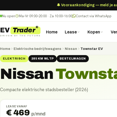
🔔 Vooraankondiging — meld je aan
Nu open
Ma–Vr 09:00–20:00 · Za 10:00–16:00
Contact via WhatsApp
®
Trader
EV
Home
Lease
Kopen
Ve
DRIVEN BY THE FUTURE
Home
Elektrische bedrijfswagens
Nissan
Townstar EV
ELEKTRISCH
285
KM
WLTP
BESTELWAGEN
Nissan
Townst
Compacte elektrische stadsbesteller (2026)
LEASE VANAF
€
469
p/mnd