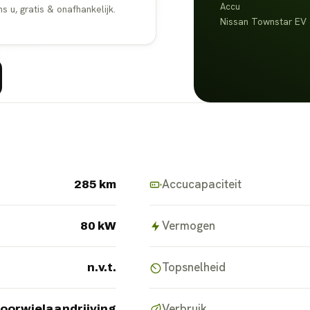
Accu
u, gratis & onafhankelijk.
Nissan Townstar EV ·
Accucapaciteit
285 km
Vermogen
80 kW
Topsnelheid
n.v.t.
Verbruik
oorwielaandrijving