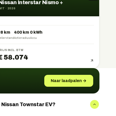
Nissan Interstar Nismo +
WIT
·
2026
38 km
400
km
0
kWh
ellerstand
Actieradius
Accu
RIJS INCL. BTW
€ 58.074
Naar laadpalen →
e Nissan Townstar EV?