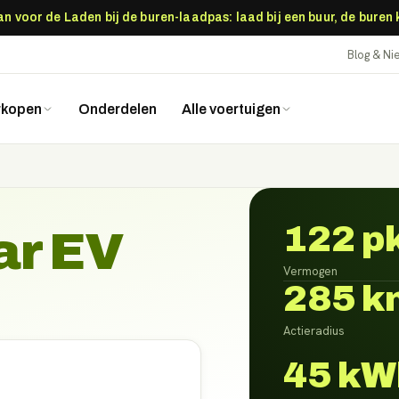
 voor de Laden bij de buren-laadpas: laad bij een buur, de buren
Blog & N
rkopen
Onderdelen
Alle voertuigen
122 p
ar EV
Vermogen
285 k
Actieradius
45 kW