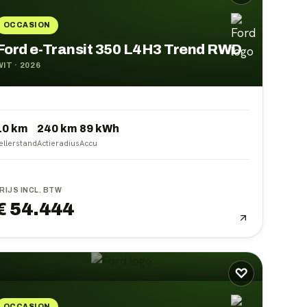
OCCASION
Ford e-Transit 350 L4H3 Trend RWD
WIT
·
2026
10 km
240
km
89
kWh
ellerstand
Actieradius
Accu
RIJS INCL. BTW
€ 54.444
♡
OCCASION