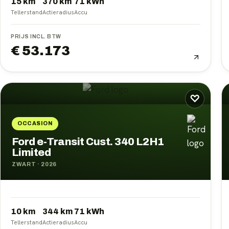
15 km
370
km
71
kWh
Tellerstand
Actieradius
Accu
PRIJS INCL. BTW
€ 53.173
♡
OCCASION
Ford e-Transit Cust. 340 L2H1
Limited
ZWART
·
2026
10 km
344
km
71
kWh
Tellerstand
Actieradius
Accu