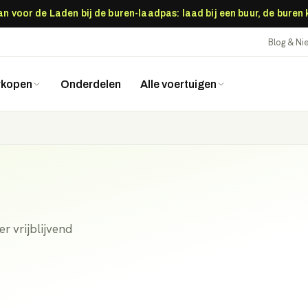
 voor de Laden bij de buren-laadpas: laad bij een buur, de buren
Blog & N
rkopen
Onderdelen
Alle voertuigen
r vrijblijvend