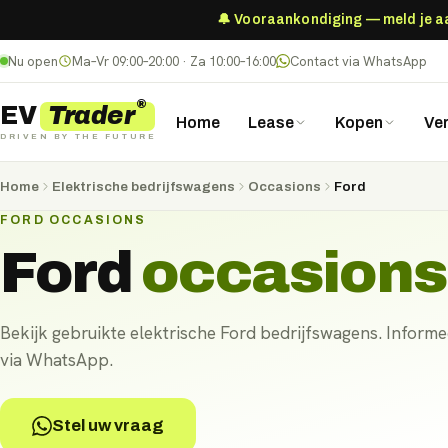
🔔 Vooraankondiging — meld je aan
Nu open
Ma–Vr 09:00–20:00 · Za 10:00–16:00
Contact via WhatsApp
®
Trader
EV
Home
Lease
Kopen
Ve
DRIVEN BY THE FUTURE
Home
Elektrische bedrijfswagens
Occasions
Ford
FORD OCCASIONS
Ford
occasions
Bekijk gebruikte elektrische Ford bedrijfswagens. Informee
via WhatsApp.
Stel uw vraag