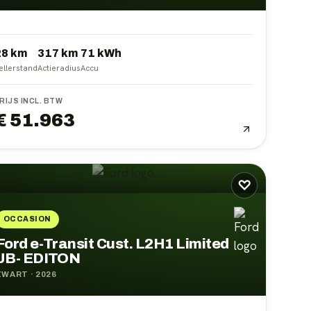
28 km
317
km
71
kWh
ellerstand
Actieradius
Accu
RIJS INCL. BTW
€ 51.963
♡
OCCASION
Ford e-Transit Cust. L2H1 Limited
JB- EDITON
ZWART
·
2026