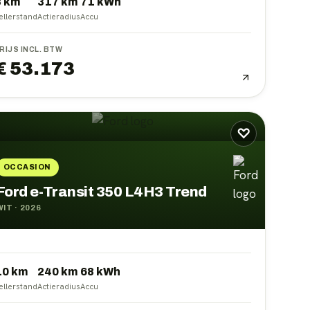
8 km
317
km
71
kWh
ellerstand
Actieradius
Accu
RIJS INCL. BTW
€ 53.173
♡
OCCASION
Ford e-Transit 350 L4H3 Trend
WIT
·
2026
10 km
240
km
68
kWh
ellerstand
Actieradius
Accu