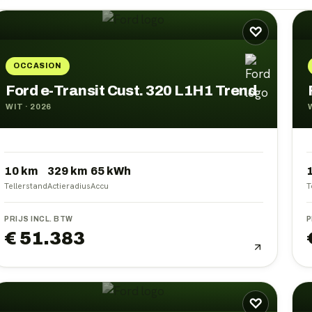
♡
OCCASION
Ford e-Transit Cust. 320 L1H1 Trend
WIT
·
2026
10 km
329
km
65
kWh
Tellerstand
Actieradius
Accu
T
PRIJS INCL. BTW
P
€ 51.383
♡