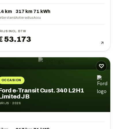
14 km
317
km
71
kWh
ellerstand
Actieradius
Accu
RIJS INCL. BTW
€ 53.173
♡
OCCASION
Ford e-Transit Cust. 340 L2H1
Limited JB
GRIJS
·
2026