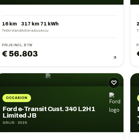
16 km
317
km
71
kWh
Tellerstand
Actieradius
Accu
T
PRIJS INCL. BTW
P
€ 56.803
♡
OCCASION
Ford e-Transit Cust. 340 L2H1
Limited JB
GRIJS
·
2026