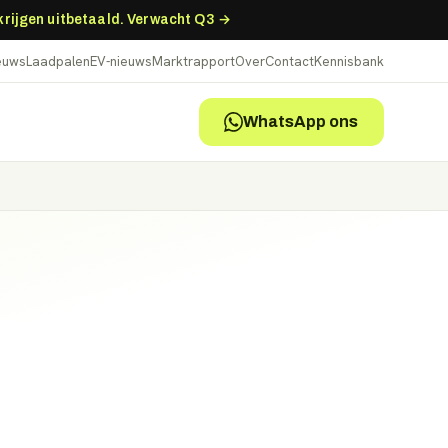
 krijgen uitbetaald. Verwacht Q3 →
ieuws
Laadpalen
EV-nieuws
Marktrapport
Over
Contact
Kennisbank
WhatsApp ons