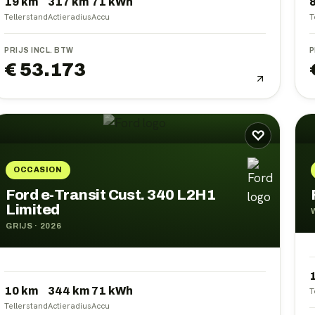
19 km
317
km
71
kWh
Tellerstand
Actieradius
Accu
T
PRIJS INCL. BTW
P
€ 53.173
♡
OCCASION
Ford e-Transit Cust. 340 L2H1
Limited
GRIJS
·
2026
10 km
344
km
71
kWh
T
Tellerstand
Actieradius
Accu