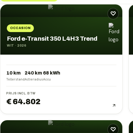
Ford
occasions
♡
OCCASION
Ford e-Transit 350 L4H3 Trend
WIT
·
2026
10 km
240
km
68
kWh
Tellerstand
Actieradius
Accu
PRIJS INCL. BTW
€ 64.802
♡