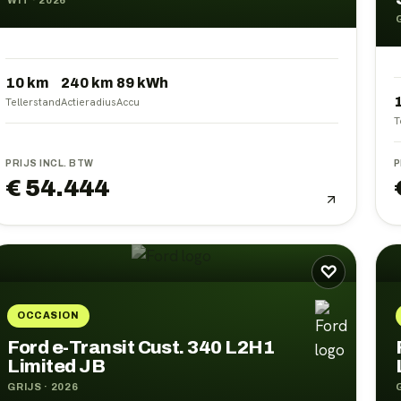
WIT
·
2026
10 km
240
km
89
kWh
Tellerstand
Actieradius
Accu
T
PRIJS INCL. BTW
P
€ 54.444
♡
OCCASION
Ford e-Transit Cust. 340 L2H1
Limited JB
GRIJS
·
2026