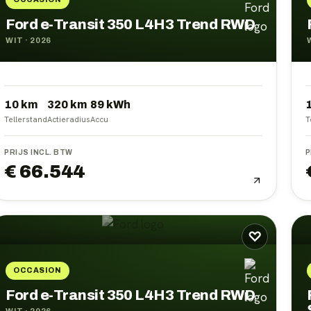
Ford e-Transit 350 L4H3 Trend RWD
WIT
·
2026
10 km
320
km
89
kWh
Tellerstand
Actieradius
Accu
T
PRIJS INCL. BTW
P
€ 66.544
♡
OCCASION
Ford e-Transit 350 L4H3 Trend RWD