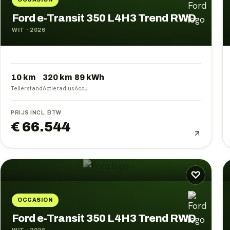
Ford e-Transit 350 L4H3 Trend RWD
WIT
·
2026
10 km
320
km
89
kWh
Tellerstand
Actieradius
Accu
PRIJS INCL. BTW
€ 66.544
♡
OCCASION
Ford e-Transit 350 L4H3 Trend RWD