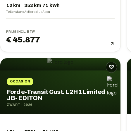
12 km
352
km
71
kWh
Tellerstand
Actieradius
Accu
PRIJS INCL. BTW
€ 45.877
♡
OCCASION
Ford e-Transit Cust. L2H1 Limited
JB- EDITON
ZWART
·
2026