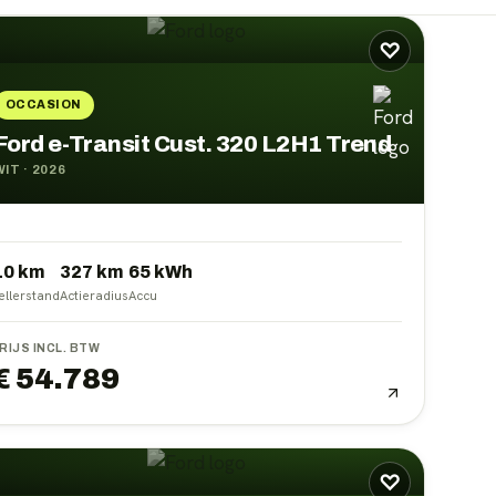
♡
OCCASION
Ford e-Transit Cust. 320 L2H1 Trend
WIT
·
2026
10 km
327
km
65
kWh
ellerstand
Actieradius
Accu
RIJS INCL. BTW
€ 54.789
♡