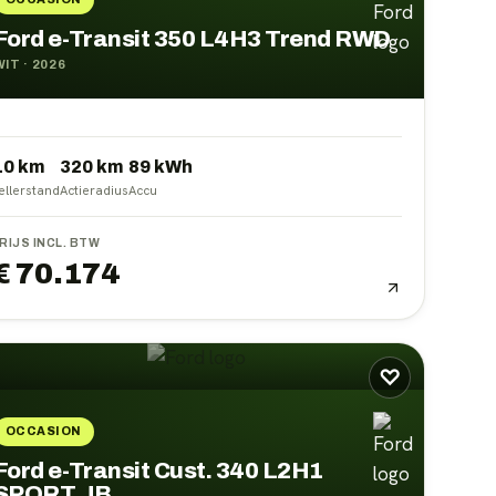
Ford e-Transit 350 L4H3 Trend RWD
WIT
·
2026
10 km
320
km
89
kWh
ellerstand
Actieradius
Accu
RIJS INCL. BTW
€ 70.174
♡
OCCASION
Ford e-Transit Cust. 340 L2H1
SPORT JB