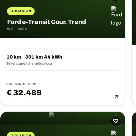
OCCASION
Ford e-Transit Cour. Trend
WIT
·
2026
10 km
301
km
44
kWh
Tellerstand
Actieradius
Accu
PRIJS INCL. BTW
€ 32.489
♡
OCCASION