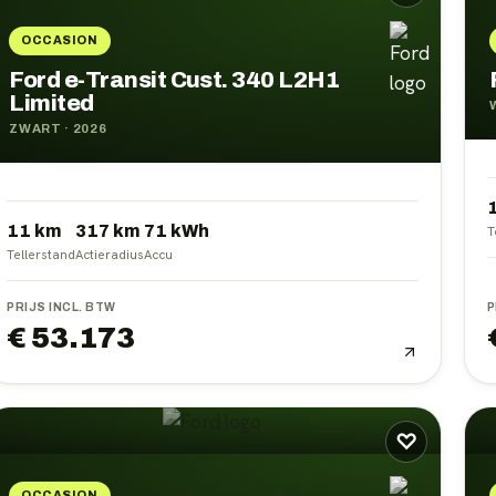
OCCASION
Ford e-Transit Cust. 340 L2H1
Limited
ZWART
·
2026
11 km
317
km
71
kWh
T
Tellerstand
Actieradius
Accu
PRIJS INCL. BTW
P
€ 53.173
♡
OCCASION