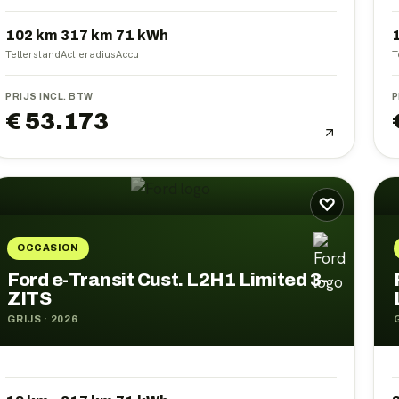
102 km
317
km
71
kWh
Tellerstand
Actieradius
Accu
T
PRIJS INCL. BTW
P
€ 53.173
♡
OCCASION
Ford e-Transit Cust. L2H1 Limited 3-
ZITS
GRIJS
·
2026