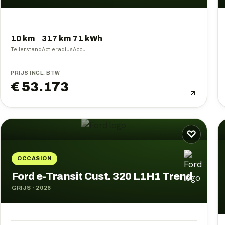
10 km
317
km
71
kWh
Tellerstand
Actieradius
Accu
PRIJS INCL. BTW
€ 53.173
♡
OCCASION
Ford e-Transit Cust. 320 L1H1 Trend
GRIJS
·
2026