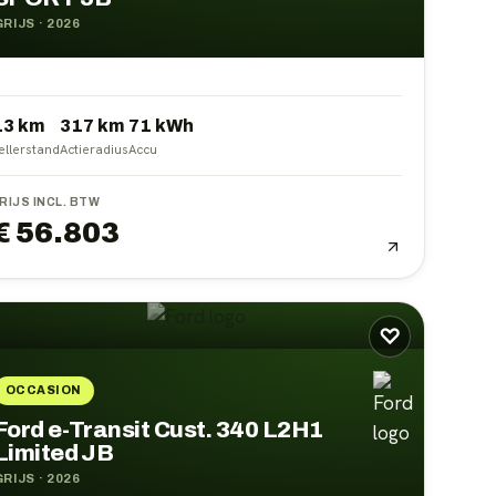
GRIJS
·
2026
13 km
317
km
71
kWh
ellerstand
Actieradius
Accu
RIJS INCL. BTW
€ 56.803
♡
OCCASION
Ford e-Transit Cust. 340 L2H1
Limited JB
GRIJS
·
2026