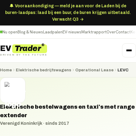
🔔 Vooraankondiging — meld je aan voor de Laden bij de
buren-laadpas: laad bij een buur, de buren krijgen uitbetaald.
Verwacht Q3 →
Nu open
Blog & Nieuws
Laadpalen
EV-nieuws
Marktrapport
Over
Contact
Ke
®
Trader
EV
DRIVEN BY THE FUTURE
Home
Elektrische bedrijfswagens
Operational Lease
LEVC
Elektrische bestelwagens en taxi's met range
extender
Verenigd Koninkrijk
· sinds
2017