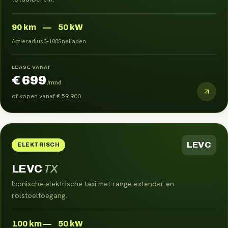
90
km
—
50 kW
Actieradius
0–100
Snelladen
LEASE VANAF
€ 699
/mnd
of kopen vanaf
€ 59.900
LEVC
ELEKTRISCH
LEVC
TX
Iconische elektrische taxi met range extender en
rolstoeltoegang.
100
km
—
50 kW