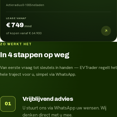
Actieradius
0–100
Snelladen
LEASE VANAF
€ 749
/mnd
of kopen vanaf
€ 64.900
ZO WERKT HET
In 4 stappen op weg
Van eerste vraag tot sleutels in handen — EVTrader regelt het
hele traject voor u, simpel via WhatsApp.
Vrijblijvend advies
01
U stuurt ons via WhatsApp uw wensen. Wij
denken direct met u mee.