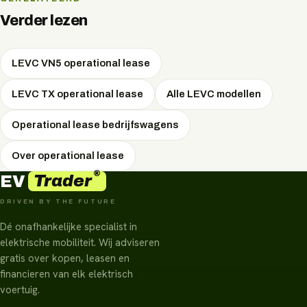
Gangbare looptijden zijn 36, 48 of 60 maanden. Een
langere looptijd verlaagt het maandbedrag. Wij adviseren
Verder lezen
de looptijd die het beste bij uw kilometrage past.
LEVC VN5 operational lease
LEVC TX operational lease
Alle LEVC modellen
Operational lease bedrijfswagens
Over operational lease
®
Trader
EV
DRIVEN BY THE FUTURE
Dé onafhankelijke specialist in
elektrische mobiliteit. Wij adviseren
gratis over kopen, leasen en
financieren van elk elektrisch
voertuig.