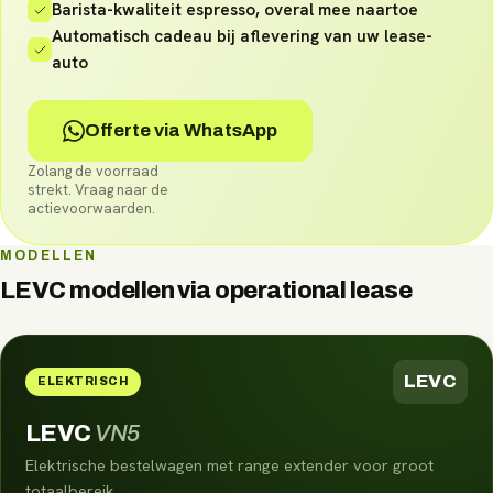
Barista-kwaliteit espresso, overal mee naartoe
Automatisch cadeau bij aflevering van uw lease-
auto
Offerte via WhatsApp
Zolang de voorraad
strekt. Vraag naar de
actievoorwaarden.
MODELLEN
LEVC
modellen via
operational lease
LEVC
ELEKTRISCH
LEVC
VN5
Elektrische bestelwagen met range extender voor groot
totaalbereik.