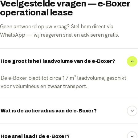
Veelgestelde vragen — e-Boxer
operational lease
Geen antwoord op uw vraag? Stel hem direct via
WhatsApp — wij reageren snel en adviseren gratis.
Hoe groot is het laadvolume van de e-Boxer?
De e-Boxer biedt tot circa 17 m³ laadvolume, geschikt
voor volumineus en zwaar transport.
Wat is de actieradius van de e-Boxer?
De e-Boxer rijdt tot circa 350 kilometer WLTP op één
lading dankzij het 110 kWh accupakket.
Hoe snel laadt de e-Boxer?