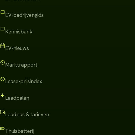
EV-bedrijvengids
Kennisbank
EV-nieuws
Marktrapport
Lease-prijsindex
Laadpalen
Laadpas & tarieven
Thuisbatterij