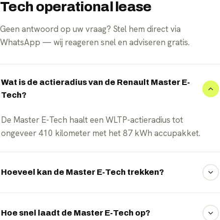
Tech operational lease
Geen antwoord op uw vraag? Stel hem direct via
WhatsApp — wij reageren snel en adviseren gratis.
Wat is de actieradius van de Renault Master E-
Tech?
De Master E-Tech haalt een WLTP-actieradius tot
ongeveer 410 kilometer met het 87 kWh accupakket.
Hoeveel kan de Master E-Tech trekken?
De Master E-Tech heeft een hoog trekgewicht tot
ongeveer 2.500 kilogram.
Hoe snel laadt de Master E-Tech op?