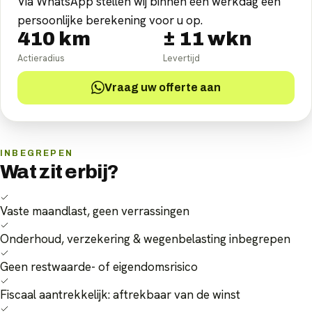
Via WhatsApp stellen wij binnen één werkdag een
persoonlijke berekening voor u op.
410
km
±
11
wkn
Actieradius
Levertijd
Vraag uw offerte aan
INBEGREPEN
Wat zit erbij?
Vaste maandlast, geen verrassingen
Onderhoud, verzekering & wegenbelasting inbegrepen
Geen restwaarde- of eigendomsrisico
Fiscaal aantrekkelijk: aftrekbaar van de winst