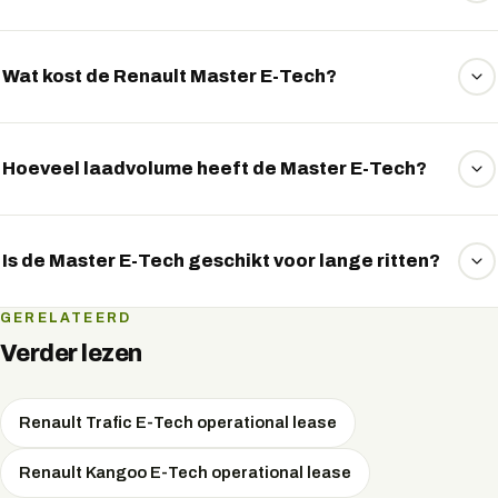
Met snelladen tot 130 kW laad je hem in ongeveer 32
minuten van 10 naar 80 procent.
Wat kost de Renault Master E-Tech?
De Master E-Tech is er vanaf ongeveer 50.000 euro, met
leaseprijzen vanaf circa 699 euro per maand.
Hoeveel laadvolume heeft de Master E-Tech?
De Master E-Tech biedt een groot laadvolume, geschikt
voor omvangrijke ladingen en zwaar werk.
Is de Master E-Tech geschikt voor lange ritten?
Ja, dankzij de grote actieradius en snelladen is hij goed
GERELATEERD
inzetbaar voor regionaal en langer werk.
Verder lezen
Renault Trafic E-Tech operational lease
Renault Kangoo E-Tech operational lease