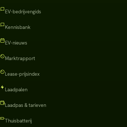
EV-bedrijvengids
Kennisbank
EV-nieuws
Marktrapport
Lease-prijsindex
Laadpalen
Laadpas & tarieven
Thuisbatterij