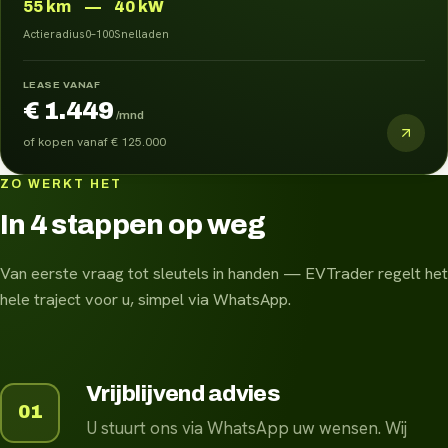
55
km
—
40 kW
Actieradius
0–100
Snelladen
LEASE VANAF
€ 1.449
/mnd
of kopen vanaf
€ 125.000
ZO WERKT HET
In 4 stappen op weg
Van eerste vraag tot sleutels in handen — EVTrader regelt het
hele traject voor u, simpel via WhatsApp.
Vrijblijvend advies
01
U stuurt ons via WhatsApp uw wensen. Wij