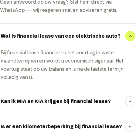
Geen antwoord op uw vraag? Stel hem direct via
WhatsApp — wij reageren snel en adviseren gratis.
Wat is financial lease van een elektrische auto?
Bij financial lease financiert u het voertuig in vaste
maandtermijnen en wordt u economisch eigenaar. Het
voertuig staat op uw balans en is na de laatste termijn
volledig van u.
Kan ik MIA en KIA krijgen bij financial lease?
Ja, omdat u economisch eigenaar wordt, kunt u voor
kwalificerende elektrische voertuigen aanspraak maken
Is er een kilometerbeperking bij financial lease?
op de Milieu-investeringsaftrek (MIA) en de