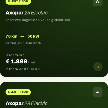
A
ELEKTRISCH
Axopar
25 Electric
Sportieve dagcruiser, volledig elektrisch
70
km
—
50 kW
Actieradius
0–100
Snelladen
LEASE VANAF
€ 1.899
/mnd
of kopen vanaf
€ 165.000
A
ELEKTRISCH
Axopar
29 Electric