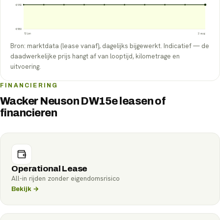
€
990
€
950
12 jun
2 aug
Bron: marktdata (lease vanaf), dagelijks bijgewerkt. Indicatief — de
daadwerkelijke prijs hangt af van looptijd, kilometrage en
uitvoering.
FINANCIERING
Wacker Neuson DW15e leasen of
financieren
Operational Lease
All-in rijden zonder eigendomsrisico
Bekijk →