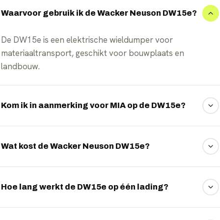
Waarvoor gebruik ik de Wacker Neuson DW15e?
De DW15e is een elektrische wieldumper voor
materiaaltransport, geschikt voor bouwplaats en
landbouw.
Kom ik in aanmerking voor MIA op de DW15e?
Ja, de DW15e kwalificeert doorgaans voor de Milieu-
investeringsaftrek (MIA) in combinatie met financial lease.
Wat kost de Wacker Neuson DW15e?
Wat u voor de DW15e betaalt, hangt af van de gekozen
uitvoering, looptijd en het jaarkilometrage. Als
Hoe lang werkt de DW15e op één lading?
onafhankelijk intermediair onderhandelt EVTrader
namens u de scherpste prijs én voorwaarden. Vraag uw
Het accupakket biedt voldoende inzet voor typische