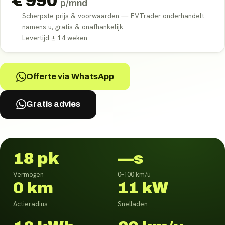
€
990
p/mnd
Scherpste prijs & voorwaarden — EVTrader onderhandelt
namens u, gratis & onafhankelijk.
Levertijd ±
14
weken
Offerte via WhatsApp
Gratis advies
18 pk
—s
Vermogen
0–100 km/u
0 km
11 kW
Actieradius
Snelladen