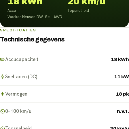
18 kWh
20 km/u
Accu
Topsnelheid
Wacker Neuson DW15e · AWD
SPECIFICATIES
Technische gegevens
Accucapaciteit
18 kWh
Snelladen (DC)
11 kW
Vermogen
18 pk
0–100 km/u
n.v.t.
Topsnelheid
20 km/u