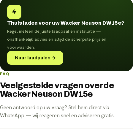
Thuis laden voor uw Wacker Neuson DW15e?
Regel meteen de juiste laadpaal en installatie —
onafhankelijk advies en altijd de scherpste prijs én
voorwaarden.
Naar laadpalen →
FAQ
Veelgestelde vragen over de
Wacker Neuson DW15e
Geen antwoord op uw vraag? Stel hem direct via
WhatsApp — wij reageren snel en adviseren gratis.