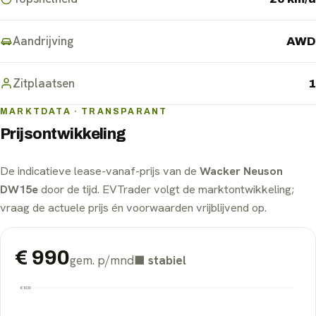
Aandrijving
AWD
Zitplaatsen
1
MARKTDATA · TRANSPARANT
Prijsontwikkeling
De indicatieve lease-vanaf-prijs van de
Wacker Neuson
DW15e
door de tijd. EVTrader volgt de marktontwikkeling;
vraag de actuele prijs én voorwaarden vrijblijvend op.
€
990
gem. p/mnd
■
stabiel
€
1030