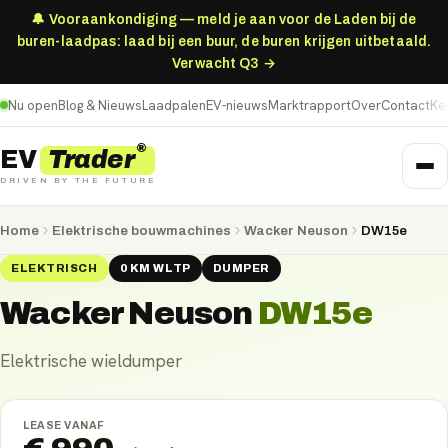
🔔 Vooraankondiging — meld je aan voor de Laden bij de
buren-laadpas: laad bij een buur, de buren krijgen uitbetaald.
Verwacht Q3 →
Nu open
Blog & Nieuws
Laadpalen
EV-nieuws
Marktrapport
Over
Contact
Ke
®
Trader
EV
DRIVEN BY THE FUTURE
Home
Elektrische bouwmachines
Wacker Neuson
DW15e
ELEKTRISCH
0
KM
WLTP
DUMPER
Wacker Neuson
DW15e
Elektrische wieldumper
LEASE VANAF