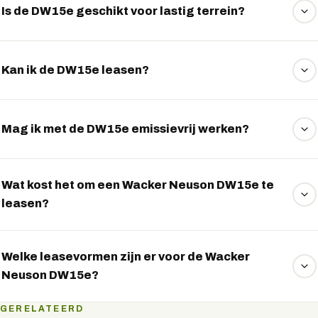
voorstel aan via WhatsApp.
transportklussen; bijladen tussendoor verlengt dit.
Is de DW15e geschikt voor lastig terrein?
Ja, dankzij vierwielaandrijving en direct koppel
transporteert de DW15e materiaal soepel over
Kan ik de DW15e leasen?
uiteenlopend terrein.
Ja, EVTrader regelt operational lease en financial lease
voor de DW15e.
Mag ik met de DW15e emissievrij werken?
Ja, de volledig elektrische DW15e voldoet aan de eisen
voor emissievrij werken.
Wat kost het om een Wacker Neuson DW15e te
leasen?
Een Wacker Neuson DW15e leasen kan vanaf circa € 990
per maand. Het exacte maandbedrag hangt af van de
Welke leasevormen zijn er voor de Wacker
Neuson DW15e?
looptijd, het jaarkilometrage, een eventuele aanbetaling en
de leasevorm. EVTrader vergelijkt onafhankelijk meerdere
Voor de Wacker Neuson DW15e zijn de beschikbare
GERELATEERD
leasemaatschappijen en onderhandelt de scherpste