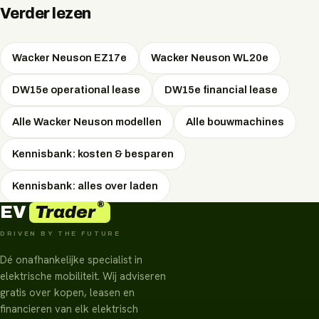
leasevormen: Operational Lease, Financial Lease. Bij
Verder lezen
maandprijs — gratis, via WhatsApp.
private lease betaalt u als particulier een all-in vast
maandbedrag; operational en financial lease zijn zakelijke
Wacker Neuson EZ17e
Wacker Neuson WL20e
vormen met fiscale voordelen. Welke vorm het voordeligst
is, hangt af van uw situatie — EVTrader adviseert
DW15e operational lease
DW15e financial lease
onafhankelijk en onderhandelt de scherpste prijs.
Alle Wacker Neuson modellen
Alle bouwmachines
Kennisbank: kosten & besparen
Kennisbank: alles over laden
®
Trader
EV
DRIVEN BY THE FUTURE
Dé onafhankelijke specialist in
elektrische mobiliteit. Wij adviseren
gratis over kopen, leasen en
financieren van elk elektrisch