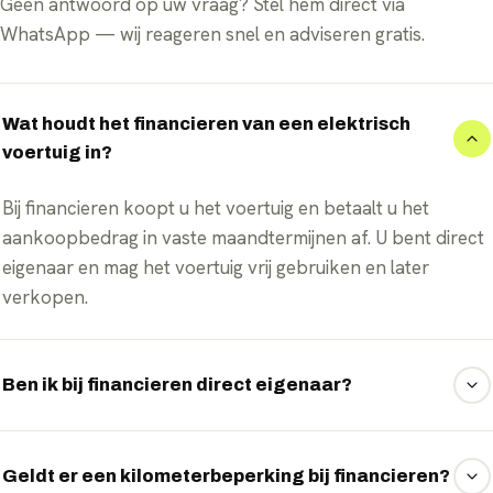
Geen antwoord op uw vraag? Stel hem direct via
WhatsApp — wij reageren snel en adviseren gratis.
Wat houdt het financieren van een elektrisch
voertuig in?
Bij financieren koopt u het voertuig en betaalt u het
aankoopbedrag in vaste maandtermijnen af. U bent direct
eigenaar en mag het voertuig vrij gebruiken en later
verkopen.
Ben ik bij financieren direct eigenaar?
Ja, anders dan bij lease bent u bij financieren vanaf de
aankoop eigenaar van het elektrische voertuig.
Geldt er een kilometerbeperking bij financieren?