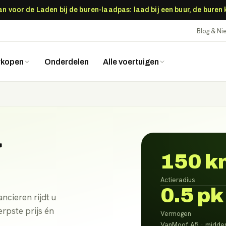
 voor de Laden bij de buren-laadpas: laad bij een buur, de buren
Blog & N
rkopen
Onderdelen
Alle voertuigen
a
150 k
Actieradius
0.5 pk
ncieren rijdt u
rpste prijs én
Vermogen
VanMoof A5 · midde