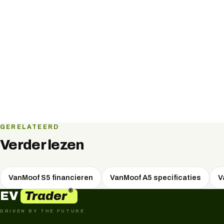
GERELATEERD
Verder lezen
VanMoof S5 financieren
VanMoof A5 specificaties
V
®
Trader
EV
DRIVEN BY THE FUTURE