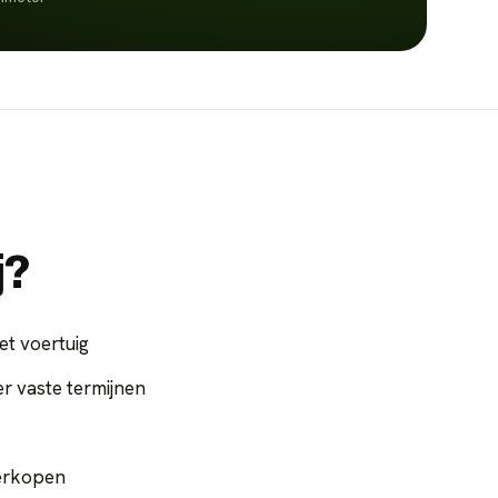
j?
et voertuig
 vaste termijnen
verkopen