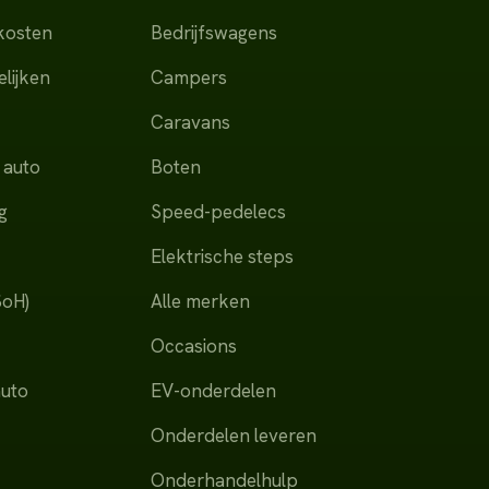
dkosten
Bedrijfswagens
lijken
Campers
Caravans
 auto
Boten
g
Speed-pedelecs
Elektrische steps
SoH)
Alle merken
Occasions
auto
EV-onderdelen
Onderdelen leveren
Onderhandelhulp