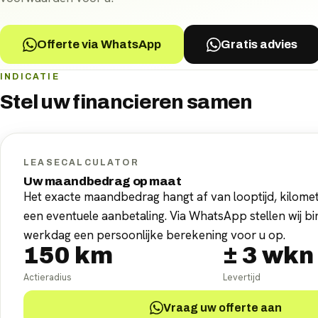
Offerte via WhatsApp
Gratis advies
INDICATIE
Stel uw
financieren
samen
LEASECALCULATOR
Uw maandbedrag op maat
Het exacte maandbedrag hangt af van looptijd, kilomet
een eventuele aanbetaling. Via WhatsApp stellen wij b
werkdag een persoonlijke berekening voor u op.
150
km
±
3
wkn
Actieradius
Levertijd
Vraag uw offerte aan