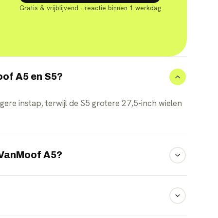
Gratis & vrijblijvend · reactie binnen 1 werkdag
oof A5 en S5?
gere instap, terwijl de S5 grotere 27,5-inch wielen
e VanMoof A5?
dt u met de A5 tussen de 60 en 150 kilometer op