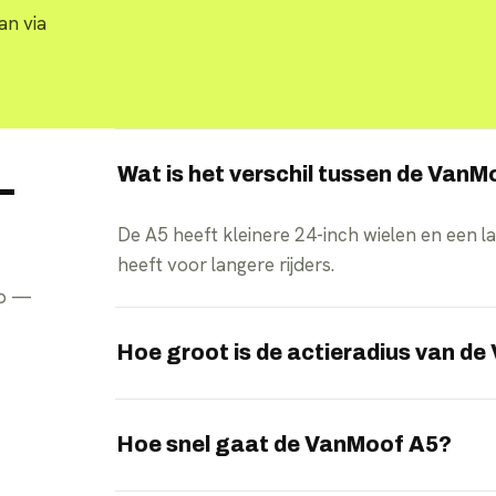
an via
Wat is het verschil tussen de VanM
—
De A5 heeft kleinere 24-inch wielen en een la
heeft voor langere rijders.
pp —
Hoe groot is de actieradius van d
Afhankelijk van het ondersteuningsniveau rij
één lading.
Hoe snel gaat de VanMoof A5?