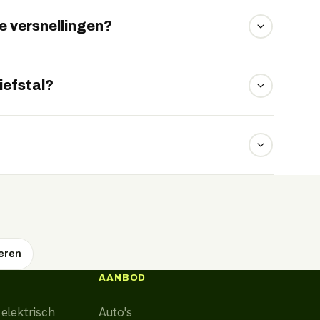
 valt daarmee in de categorie reguliere e-bikes
 versnellingen?
uw snelheid, zodat u nooit handmatig hoeft te
iefstal?
en gps-tracking via de app, waarmee u de fiets
tvoering, looptijd en kilometrage. EVTrader
cherpste prijs én voorwaarden voor u. Vraag
a WhatsApp.
eren
AANBOD
elektrisch
Auto's