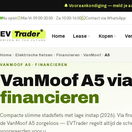
🔔 Vooraankondiging — meld je aan
Nu open
Ma–Vr 09:00–20:00 · Za 10:00–16:00
Contact via WhatsApp
®
Trader
EV
Home
Lease
Kopen
Ve
DRIVEN BY THE FUTURE
Home
Elektrische fietsen
Financieren
VanMoof
A5
VANMOOF A5 · FINANCIEREN
VanMoof A5
vi
financieren
Compacte slimme stadsfiets met lage instap (2026). Via fina
de VanMoof A5 zorgeloos — EVTrader regelt altijd de sche
voorwaarden voor u.