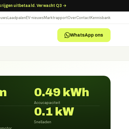
 krijgen uitbetaald. Verwacht Q3 →
ieuws
Laadpalen
EV-nieuws
Marktrapport
Over
Contact
Kennisbank
WhatsApp ons
m
0.49 kWh
Accucapaciteit
0.1 kW
Snelladen
nmotor