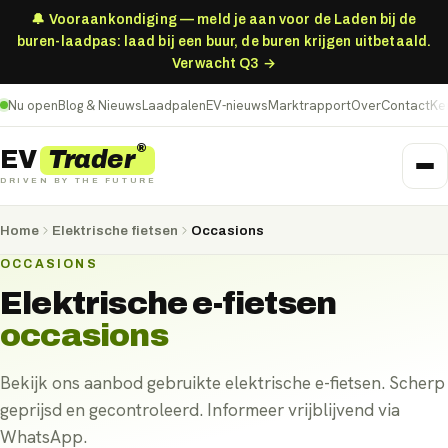
🔔 Vooraankondiging — meld je aan voor de Laden bij de
buren-laadpas: laad bij een buur, de buren krijgen uitbetaald.
Verwacht Q3 →
Nu open
Blog & Nieuws
Laadpalen
EV-nieuws
Marktrapport
Over
Contact
Ke
®
Trader
EV
DRIVEN BY THE FUTURE
Home
Elektrische fietsen
Occasions
OCCASIONS
Elektrische
e-fietsen
occasions
Bekijk ons aanbod gebruikte elektrische e-fietsen. Scherp
geprijsd en gecontroleerd. Informeer vrijblijvend via
WhatsApp.