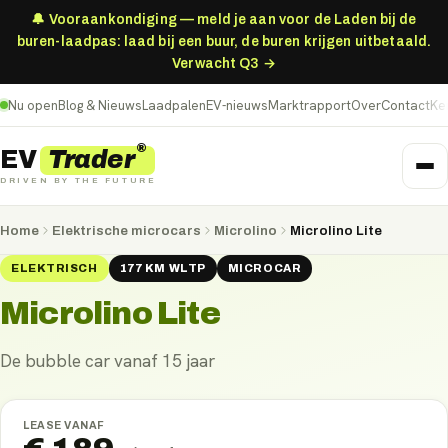
🔔 Vooraankondiging — meld je aan voor de Laden bij de
buren-laadpas: laad bij een buur, de buren krijgen uitbetaald.
Verwacht Q3 →
Nu open
Blog & Nieuws
Laadpalen
EV-nieuws
Marktrapport
Over
Contact
Ke
®
Trader
EV
DRIVEN BY THE FUTURE
Home
Elektrische microcars
Microlino
Microlino Lite
ELEKTRISCH
177
KM
WLTP
MICROCAR
Microlino Lite
De bubble car vanaf 15 jaar
LEASE VANAF