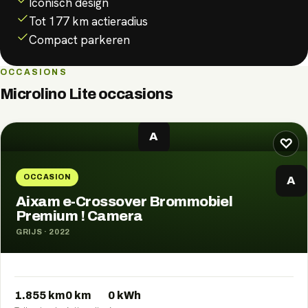
Iconisch design
Tot 177 km actieradius
Compact parkeren
OCCASIONS
Microlino Lite
occasions
A
♡
OCCASION
A
Aixam e-Crossover Brommobiel
Premium ! Camera
GRIJS
·
2022
1.855 km
0
km
0
kWh