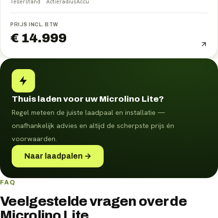
Tellerstand
Actieradius
Accu
PRIJS INCL. BTW
€ 14.999
Thuis laden voor uw Microlino Lite?
Regel meteen de juiste laadpaal en installatie —
onafhankelijk advies en altijd de scherpste prijs én
voorwaarden.
Naar laadpalen →
FAQ
Veelgestelde vragen over de
Microlino Lite