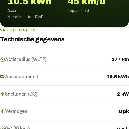
10.5 kWh
45 km/u
Accu
Topsnelheid
Microlino Lite · RWD
SPECIFICATIES
Technische gegevens
Actieradius (WLTP)
177 km
Accucapaciteit
10.5 kWh
Snelladen (DC)
2 kW
Vermogen
8 pk
0–100 km/u
n.v.t.