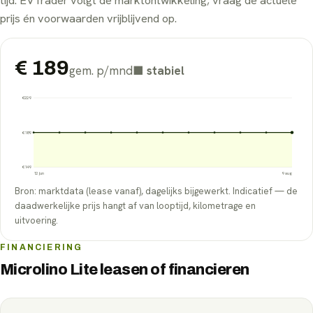
tijd. EVTrader volgt de marktontwikkeling; vraag de actuele
prijs én voorwaarden vrijblijvend op.
€
189
gem. p/mnd
■
stabiel
€
229
€
189
€
149
12 jun
9 aug
Bron: marktdata (lease vanaf), dagelijks bijgewerkt. Indicatief — de
daadwerkelijke prijs hangt af van looptijd, kilometrage en
uitvoering.
FINANCIERING
Microlino Lite leasen of financieren