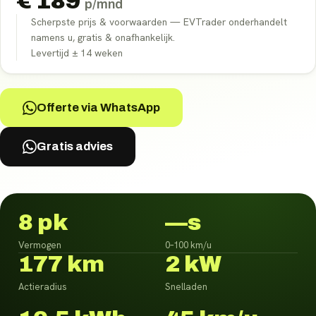
€
189
p/mnd
Scherpste prijs & voorwaarden — EVTrader onderhandelt
namens u, gratis & onafhankelijk.
Levertijd ±
14
weken
Offerte via WhatsApp
Gratis advies
8 pk
—s
Vermogen
0–100 km/u
177 km
2 kW
Actieradius
Snelladen