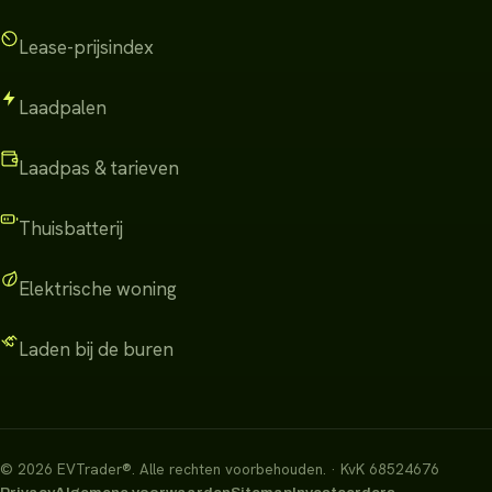
Lease-prijsindex
Laadpalen
Laadpas & tarieven
Thuisbatterij
Elektrische woning
Laden bij de buren
©
2026
EVTrader®
.
Alle rechten voorbehouden.
· KvK 68524676