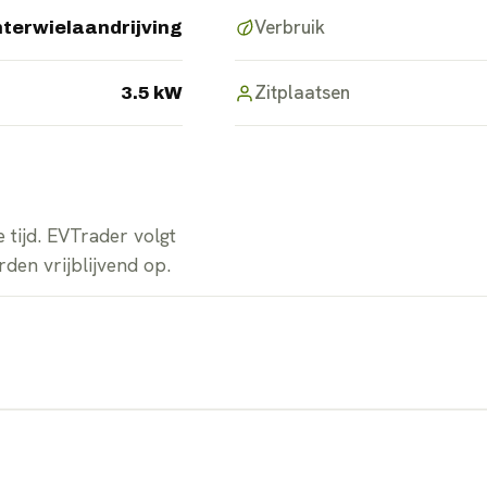
Verbruik
terwielaandrijving
Zitplaatsen
3.5 kW
 tijd. EVTrader volgt
den vrijblijvend op.