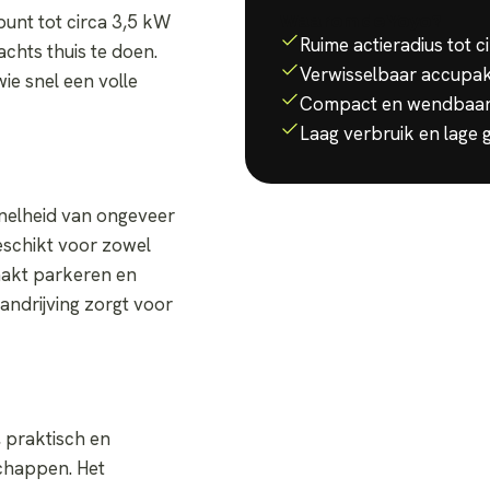
unt tot circa 3,5 kW
Waarom de
Yoyo
?
Ruime actieradius tot 
achts thuis te doen.
Verwisselbaar accupa
wie snel een volle
Compact en wendbaar, 
Laag verbruik en lage
nelheid van ongeveer
eschikt voor zowel
maakt parkeren en
andrijving zorgt voor
, praktisch en
schappen. Het