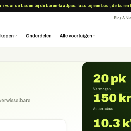
 voor de Laden bij de buren-laadpas: laad bij een buur, de buren
Blog & N
rkopen
Onderdelen
Alle voertuigen
20 pk
Vermogen
150 k
verwisselbare
Actieradius
10.3 