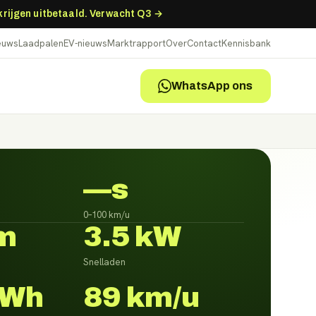
 krijgen uitbetaald. Verwacht Q3 →
ieuws
Laadpalen
EV-nieuws
Marktrapport
Over
Contact
Kennisbank
WhatsApp ons
—s
0–100 km/u
m
3.5 kW
Snelladen
kWh
89 km/u