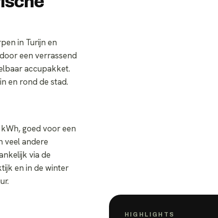
rische
en in Turijn en
ch door een verrassend
selbaar accupakket.
 in en rond de stad.
3 kWh, goed voor een
an veel andere
nkelijk via de
ijk en in de winter
ur.
HIGHLIGHTS