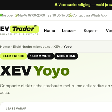
🔔 Vooraankondiging — meld je aan
Nu open
Ma–Vr 09:00–20:00 · Za 10:00–16:00
Contact via WhatsApp
®
Trader
EV
Home
Lease
Kopen
Ve
DRIVEN BY THE FUTURE
Home
Elektrische microcars
XEV
Yoyo
ELEKTRISCH
150
KM
WLTP
MICROCAR
XEV
Yoyo
Compacte elektrische stadsauto met ruime actieradius en 
accu.
LEASE VANAF