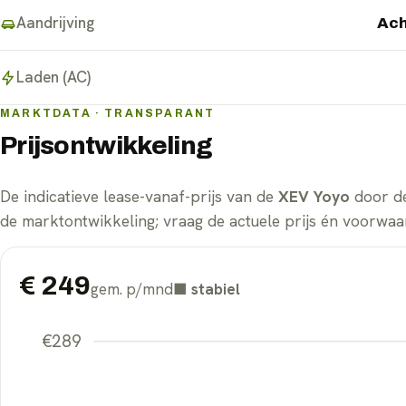
Aandrijving
Ach
Laden (AC)
MARKTDATA · TRANSPARANT
Prijsontwikkeling
De indicatieve lease-vanaf-prijs van de
XEV Yoyo
door de
de marktontwikkeling; vraag de actuele prijs én voorwaar
€
249
gem. p/mnd
■
stabiel
€
289