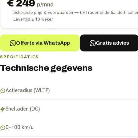
€
249
p/mnd
Scherpste prijs & voorwaarden — EVTrader onderhandelt namens 
Levertijd ±
10
weken
Offerte via WhatsApp
Gratis advies
SPECIFICATIES
Technische gegevens
Actieradius (WLTP)
Snelladen (DC)
0–100 km/u