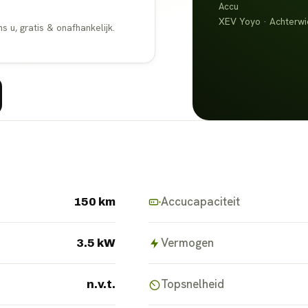
Accu
XEV Yoyo · Achterwie
u, gratis & onafhankelijk.
Accucapaciteit
150 km
Vermogen
3.5 kW
Topsnelheid
n.v.t.