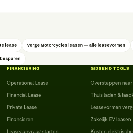
te lease
Verge Motorcycles leasen — alle leasevormen
 besparen
FINANCIERING
GIDSEN & TOOLS
Operational Lease
Overstappen naar 
Financial Lease
Thuis laden & laa
Private Lease
Leasevormen verge
Financieren
Zakelijk EV leasen
Leaseaanvraag starten
Kosten elektrische