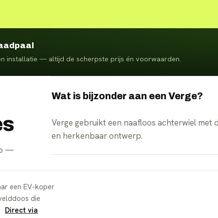
laadpaal
n installatie — altijd de scherpste prijs én voorwaarden.
Wat is bijzonder aan een Verge?
es
Verge gebruikt een naafloos achterwiel met 
en herkenbaar ontwerp.
pp —
waar een EV-koper
 velddoos die
·
Direct via