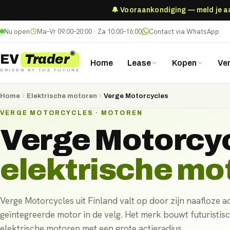
🔔 Vooraankondiging — meld je aan
Nu open
Ma–Vr 09:00–20:00 · Za 10:00–16:00
Contact via WhatsApp
®
Trader
EV
Home
Lease
Kopen
Ve
DRIVEN BY THE FUTURE
Home
Elektrische motoren
Verge Motorcycles
VERGE MOTORCYCLES · MOTOREN
Verge Motorcy
elektrische mo
Verge Motorcycles uit Finland valt op door zijn naafloze a
geïntegreerde motor in de velg. Het merk bouwt futuristisc
elektrische motoren met een grote actieradius.