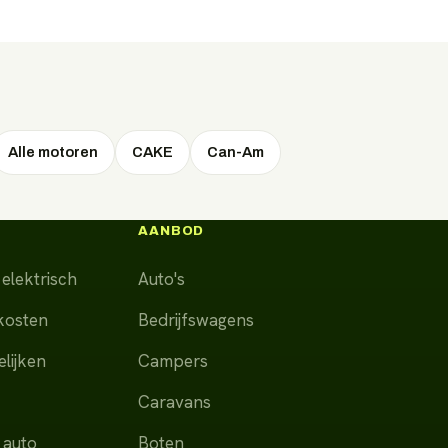
Alle motoren
CAKE
Can-Am
AANBOD
elektrisch
Auto's
dkosten
Bedrijfswagens
lijken
Campers
Caravans
 auto
Boten