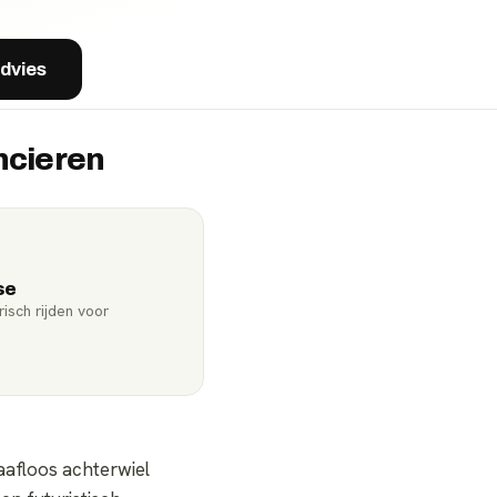
advies
ncieren
se
isch rijden voor
aafloos achterwiel