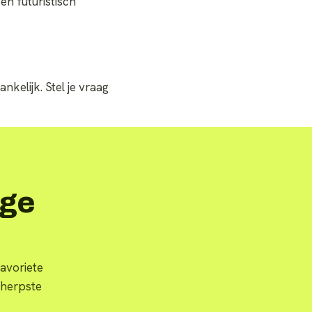
een futuristisch
nkelijk. Stel je vraag
rge
avoriete
cherpste