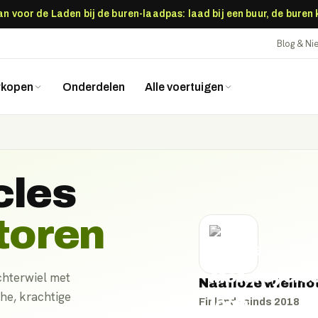
 voor de Laden bij de buren-laadpas: laad bij een buur, de buren
Blog & N
rkopen
Onderdelen
Alle voertuigen
cles
toren
chterwiel met
Naafloze wielmo
he, krachtige
Finland
· sinds
2018