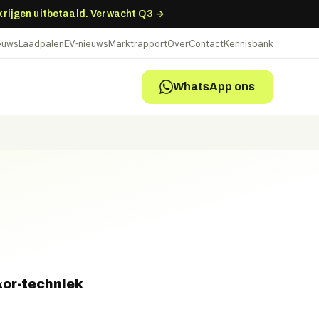
 krijgen uitbetaald. Verwacht Q3 →
ieuws
Laadpalen
EV-nieuws
Marktrapport
Over
Contact
Kennisbank
WhatsApp ons
tor-techniek