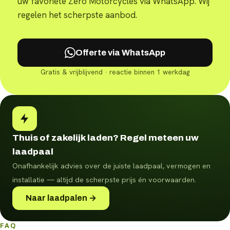
uw favoriete Zero Motorcycles via WhatsApp. Wij
regelen het scherpste aanbod.
Offerte via WhatsApp
Gratis & vrijblijvend · reactie binnen 1 werkdag
Thuis of zakelijk laden? Regel meteen uw
laadpaal
Onafhankelijk advies over de juiste laadpaal, vermogen en
installatie — altijd de scherpste prijs én voorwaarden.
Naar laadpalen →
FAQ