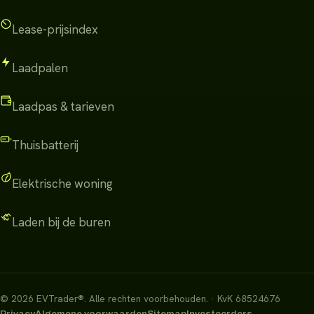
Lease-prijsindex
Laadpalen
Laadpas & tarieven
Thuisbatterij
Elektrische woning
Laden bij de buren
©
2026
EVTrader®
.
Alle rechten voorbehouden.
· KvK 68524676
Privacy
Algemene voorwaarden
Sitemap
Investeerders