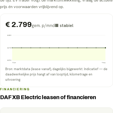
de tijd. EVTrader volgt de marktontwikkeling; vraag de actuele
prijs én voorwaarden vrijblijvend op.
€
2.799
gem. p/mnd
■
stabiel
€
2839
€
2799
€
2759
12 jun
9 aug
Bron: marktdata (lease vanaf), dagelijks bijgewerkt. Indicatief — de
daadwerkelijke prijs hangt af van looptijd, kilometrage en
uitvoering.
FINANCIERING
DAF XB Electric leasen of financieren