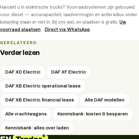
leasemaatschappijen en onderhandelt de scherpste
Handelt u in elektrische trucks? Voorraadsystemen zijn gebouwd
Operational Lease, Financial Lease. Bij private lease
maandprijs — gratis, via WhatsApp.
voor diesel — accucapaciteit, laadvermogen en actieradius onder
betaalt u als particulier een all-in vast maandbedrag;
belasting staan er niet in. Bij ons wel, en plaatsen is gratis.
Uw
operational en financial lease zijn zakelijke vormen met
voorraad plaatsen
·
Direct via WhatsApp
fiscale voordelen. Welke vorm het voordeligst is, hangt af
van uw situatie — EVTrader adviseert onafhankelijk en
GERELATEERD
onderhandelt de scherpste prijs.
Verder lezen
DAF XD Electric
DAF XF Electric
DAF XB Electric operational lease
DAF XB Electric financial lease
Alle DAF modellen
Alle vrachtwagens
Kennisbank: kosten & besparen
Kennisbank: alles over laden
®