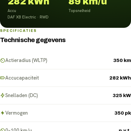
282 kWh
89 km/u
Accu
Topsnelheid
DAF XB Electric · RWD
SPECIFICATIES
Technische gegevens
Actieradius (WLTP)
350 km
Accucapaciteit
282 kWh
Snelladen (DC)
325 kW
Vermogen
350 pk
0–100 km/u
n.v.t.