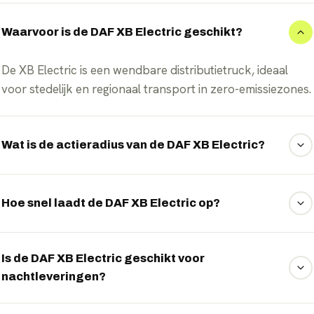
Waarvoor is de DAF XB Electric geschikt?
De XB Electric is een wendbare distributietruck, ideaal
voor stedelijk en regionaal transport in zero-emissiezones.
Wat is de actieradius van de DAF XB Electric?
De DAF XB Electric haalt een actieradius tot ongeveer 350
kilometer per lading.
Hoe snel laadt de DAF XB Electric op?
Met snelladen tot 325 kW staat de truck in ongeveer 50
minuten weer voor een groot deel klaar.
Is de DAF XB Electric geschikt voor
nachtleveringen?
Ja, de stille elektrische aandrijving maakt de XB Electric