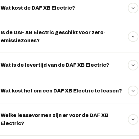
uitstekend geschikt voor nachtelijke leveringen.
Wat kost de DAF XB Electric?
De DAF XB Electric is er vanaf ongeveer 195.000 euro,
met lease vanaf circa 2.799 euro per maand.
Is de DAF XB Electric geschikt voor zero-
emissiezones?
Ja, de truck is volledig emissievrij en daarmee ideaal voor
stedelijke zero-emissiezones.
Wat is de levertijd van de DAF XB Electric?
De gemiddelde levertijd bedraagt ongeveer 24 weken,
afhankelijk van configuratie en opties.
Wat kost het om een DAF XB Electric te leasen?
Een DAF XB Electric leasen kan vanaf circa € 2.799 per
maand. Het exacte maandbedrag hangt af van de looptijd,
Welke leasevormen zijn er voor de DAF XB
Electric?
het jaarkilometrage, een eventuele aanbetaling en de
leasevorm. EVTrader vergelijkt onafhankelijk meerdere
Voor de DAF XB Electric zijn de beschikbare leasevormen: