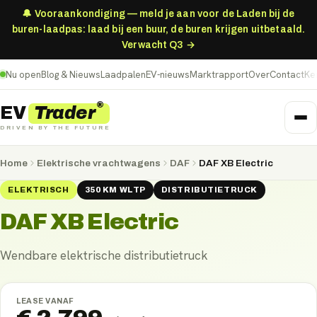
🔔 Vooraankondiging — meld je aan voor de Laden bij de
buren-laadpas: laad bij een buur, de buren krijgen uitbetaald.
Verwacht Q3 →
Nu open
Blog & Nieuws
Laadpalen
EV-nieuws
Marktrapport
Over
Contact
Ke
®
Trader
EV
DRIVEN BY THE FUTURE
Home
Elektrische vrachtwagens
DAF
DAF XB Electric
ELEKTRISCH
350
KM
WLTP
DISTRIBUTIETRUCK
DAF XB Electric
Wendbare elektrische distributietruck
LEASE VANAF