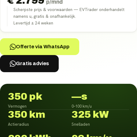
€
2.799
p/mnd
Scherpste prijs & voorwaarden — EVTrader onderhandelt
namens u, gratis & onafhankelijk.
Levertijd ±
24
weken
Offerte via WhatsApp
Gratis advies
350 pk
—s
Vermogen
0–100 km/u
350 km
325 kW
Actieradius
Snelladen