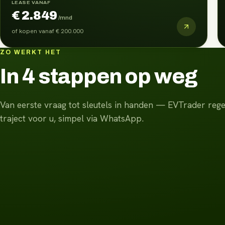
LEASE VANAF
€ 2.849
/mnd
of kopen vanaf
€ 200.000
ZO WERKT HET
In 4 stappen op weg
Van eerste vraag tot sleutels in handen — EVTrader regel
traject voor u, simpel via WhatsApp.