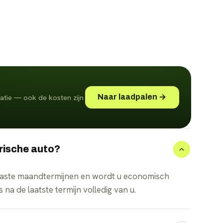
Naar laadpalen →
latie — ook de kosten zijn
trische auto?
 in vaste maandtermijnen en wordt u economisch
 na de laatste termijn volledig van u.