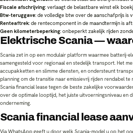
Fiscale afschrijving
: verlaagt de belastbare winst elk boek
Btw-teruggave
: de volledige btw over de aanschafprijs is
Renteaftrek
: de rentecomponent in de maandtermijn is aft
Geen kilometerbeperking
: onbeperkt zakelijk rijden zonde
Elektrische Scania — waar
Scania zet in op een modulair platform waarmee batterij-e
samengesteld voor regionaal en stedelijk transport. Het mer
accupakketten en slimme diensten, en ondersteunt transpo
planning om de transitie naar emissievrij rijden rendabel t
Scania financial lease tegen de beste zakelijke voorwaarden,
over de optimale looptijd, het juiste uitvoerningsniveau en 
onderneming.
Scania financial lease aan
Via WhatsApp geeft u door welk Scania-model u op het oog