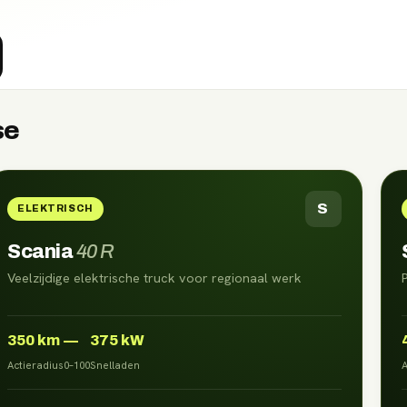
se
S
ELEKTRISCH
Scania
40 R
Veelzijdige elektrische truck voor regionaal werk
350
km
—
375 kW
Actieradius
0–100
Snelladen
A