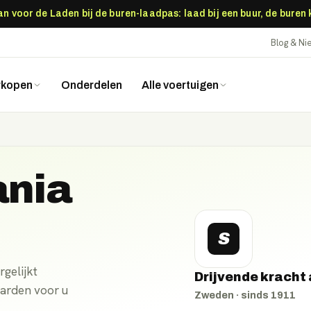
 voor de Laden bij de buren-laadpas: laad bij een buur, de buren
Blog & N
rkopen
Onderdelen
Alle voertuigen
ania
S
rgelijkt
Drijvende kracht
aarden voor u
Zweden
· sinds
1911