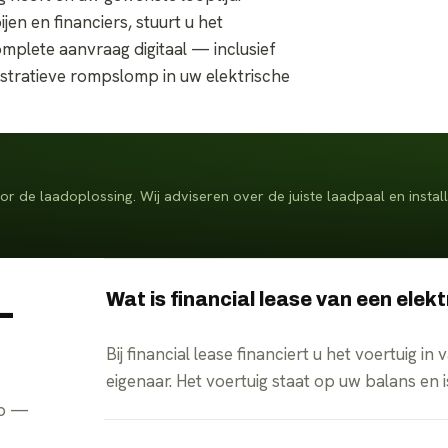
n en financiers, stuurt u het
mplete aanvraag digitaal — inclusief
nistratieve rompslomp in uw elektrische
r de laadoplossing. Wij adviseren over de juiste laadpaal en instal
Wat is financial lease van een elek
—
Bij financial lease financiert u het voertuig
eigenaar. Het voertuig staat op uw balans en is
pp —