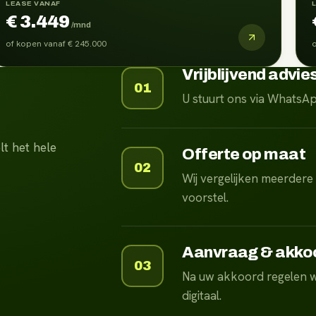
LEASE VANAF
€ 3.449
/mnd
of kopen vanaf
€ 245.000
o
Vrijblijvend advie
01
U stuurt ons via WhatsA
t het hele
Offerte op maat
02
Wij vergelijken meerdere
voorstel.
Aanvraag & akko
03
Na uw akkoord regelen w
digitaal.