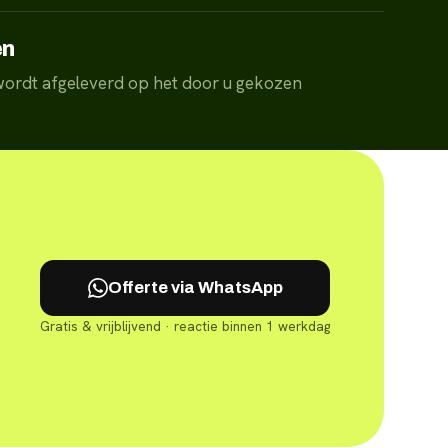
en
 wordt afgeleverd op het door u gekozen
Offerte via WhatsApp
Gratis & vrijblijvend · reactie binnen 1 werkdag