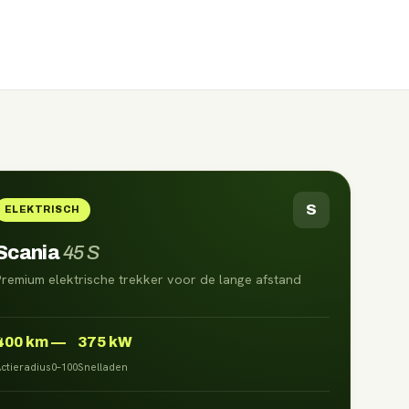
S
ELEKTRISCH
Scania
45 S
Premium elektrische trekker voor de lange afstand
400
km
—
375 kW
ctieradius
0–100
Snelladen