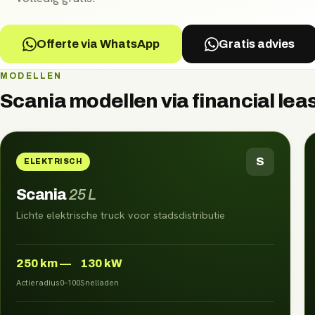
Offerte via WhatsApp
Gratis advies
MODELLEN
Scania
modellen via
financial lea
S
ELEKTRISCH
Scania
25 L
Lichte elektrische truck voor stadsdistributie
250
km
—
130 kW
Actieradius
0–100
Snelladen