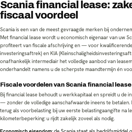
Scania financial lease: zake
fiscaal voordeel
Scania is een van de meest gevraagde merken bij ondernemers
Met financial lease wordt u economisch eigenaar van uw Sca
profiteert van fiscale afschrijving en — voor kwalificeren
investeringsaftrek) en KIA (Kleinschaligheidsinvesteringsaftr
onafhankelijk intermediair het volledige aanbod van leasem
onderhandelt namens u de scherpste maandtermijn én vo
Fiscale voordelen van Scania financial lease
Bij financial lease behoudt u werkkapitaal en spreidt u de 
— zonder de volledige aanschafwaarde ineens te betalen. 
terug als voorbelasting bij uw eerste belastingaangifte na le
kilometerbeperking: u rijdt zakelijk zoveel als nodig.
Economisch eigendom
: de Scania staat als bedrijfsmiddel