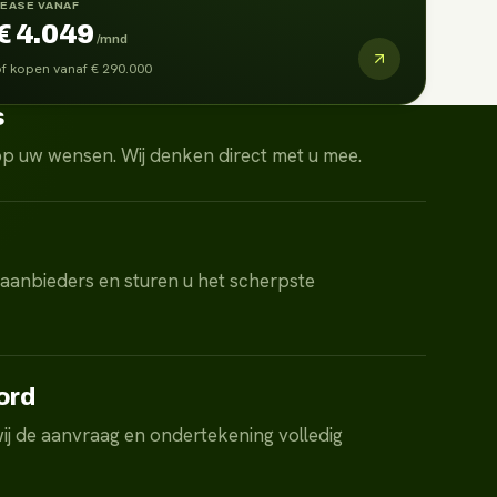
LEASE VANAF
€ 4.049
/mnd
f kopen vanaf
€ 290.000
s
pp uw wensen. Wij denken direct met u mee.
 aanbieders en sturen u het scherpste
ord
ij de aanvraag en ondertekening volledig