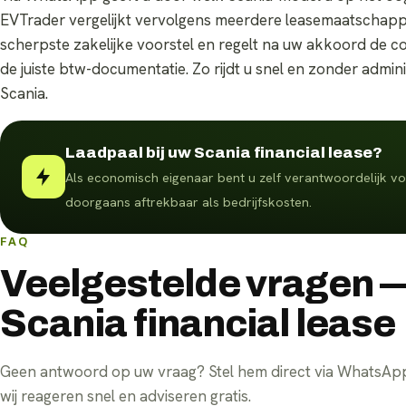
EVTrader vergelijkt vervolgens meerdere leasemaatschappije
scherpste zakelijke voorstel en regelt na uw akkoord de co
de juiste btw-documentatie. Zo rijdt u snel en zonder admi
Scania.
Laadpaal bij uw Scania financial lease?
Als economisch eigenaar bent u zelf verantwoordelijk voo
doorgaans aftrekbaar als bedrijfskosten.
FAQ
Veelgestelde vragen 
Scania financial lease
Geen antwoord op uw vraag? Stel hem direct via WhatsA
wij reageren snel en adviseren gratis.