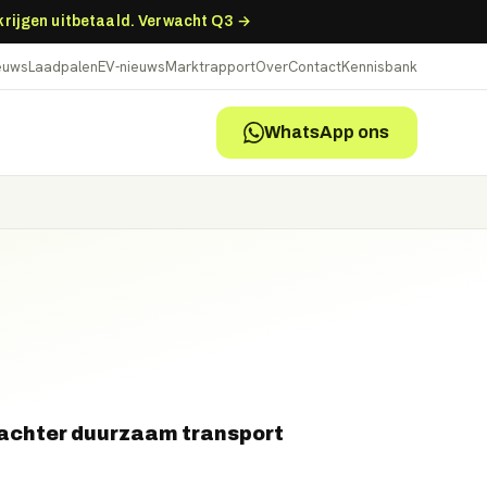
 krijgen uitbetaald. Verwacht Q3 →
ieuws
Laadpalen
EV-nieuws
Marktrapport
Over
Contact
Kennisbank
WhatsApp ons
 achter duurzaam transport