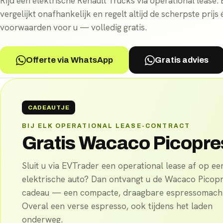
Rijd een elektrische Renault Trucks via operational lease.
vergelijkt onafhankelijk en regelt altijd de scherpste prijs 
voorwaarden voor u — volledig gratis.
Offerte via WhatsApp
Gratis advies
CADEAUTJE
BIJ ELK OPERATIONAL LEASE-CONTRACT
Gratis Wacaco Picopr
Sluit u via EVTrader een operational lease af op ee
elektrische auto? Dan ontvangt u de Wacaco Picop
cadeau — een compacte, draagbare espressomachi
Overal een verse espresso, ook tijdens het laden
onderweg.