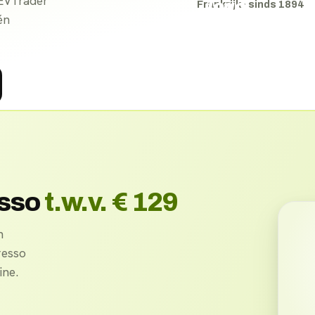
 EVTrader
Frankrijk
· sinds
1894
én
esso
t.w.v. € 129
n
resso
ne.