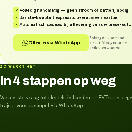
Volledig handmatig — geen stroom of batterij nodig
Barista-kwaliteit espresso, overal mee naartoe
Automatisch cadeau bij aflevering van uw lease-auto
Zolang de voorraad
Offerte via WhatsApp
strekt. Vraag naar de
actievoorwaarden.
ZO WERKT HET
In 4 stappen op weg
Van eerste vraag tot sleutels in handen — EVTrader regel
traject voor u, simpel via WhatsApp.