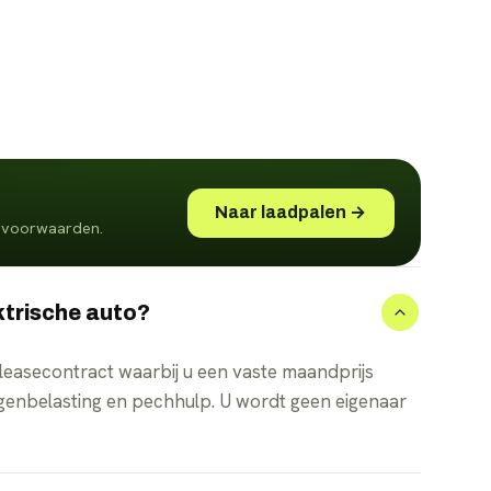
Naar laadpalen →
én voorwaarden.
ektrische auto?
 leasecontract waarbij u een vaste maandprijs
egenbelasting en pechhulp. U wordt geen eigenaar