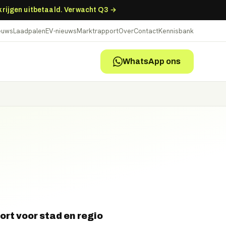
 krijgen uitbetaald. Verwacht Q3 →
ieuws
Laadpalen
EV-nieuws
Marktrapport
Over
Contact
Kennisbank
WhatsApp ons
ort voor stad en regio