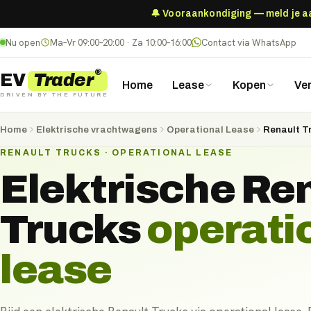
🔔 Vooraankondiging — meld je aan
Nu open
Ma–Vr 09:00–20:00 · Za 10:00–16:00
Contact via WhatsApp
®
Trader
EV
Home
Lease
Kopen
Ve
DRIVEN BY THE FUTURE
Home
Elektrische vrachtwagens
Operational Lease
Renault T
RENAULT TRUCKS · OPERATIONAL LEASE
Elektrische
Ren
Trucks
operati
lease