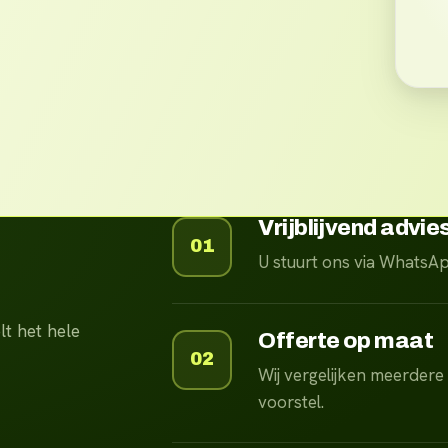
Vrijblijvend advie
01
U stuurt ons via WhatsA
t het hele
Offerte op maat
02
Wij vergelijken meerdere
voorstel.