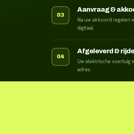
Aanvraag & akko
03
Na uw akkoord regelen w
digitaal.
Afgeleverd & rijd
04
Uw elektrische voertuig
adres.