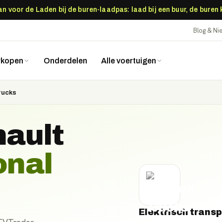
 voor de Laden bij de buren-laadpas: laad bij een buur, de buren
Blog & N
rkopen
Onderdelen
Alle voertuigen
rucks
ault
onal
Elektrisch transp